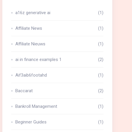
a16z generative ai
(1)
Affiliate News
(1)
Affiliate Nieuws
(1)
ai in finance examples 1
(2)
Aif3aib6footahd
(1)
Baccarat
(2)
Bankroll Management
(1)
Beginner Guides
(1)