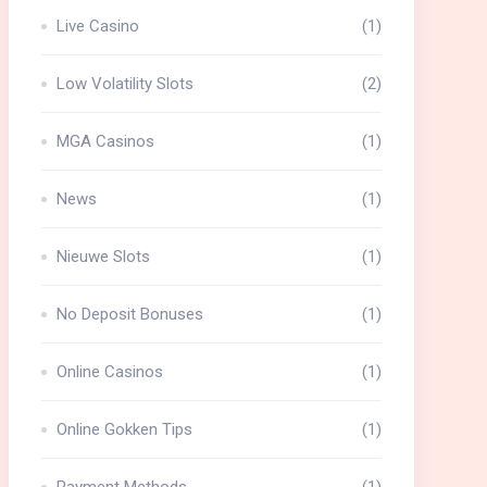
Live Casino
(1)
Low Volatility Slots
(2)
MGA Casinos
(1)
News
(1)
Nieuwe Slots
(1)
No Deposit Bonuses
(1)
Online Casinos
(1)
Online Gokken Tips
(1)