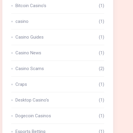
Bitcoin Casino's
(1)
casino
(1)
Casino Guides
(1)
Casino News
(1)
Casino Scams
(2)
Craps
(1)
Desktop Casino's
(1)
Dogecoin Casinos
(1)
Esports Betting
(1)