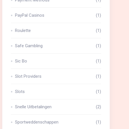
Payment Methods
(1)
PayPal Casinos
(1)
Roulette
(1)
Safe Gambling
(1)
Sic Bo
(1)
Slot Providers
(1)
Slots
(1)
Snelle Uitbetalingen
(2)
Sportweddenschappen
(1)