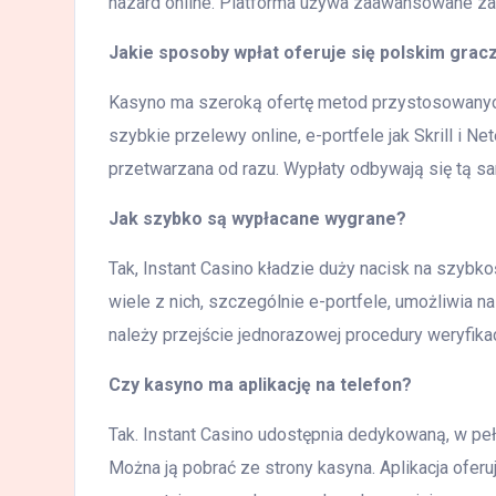
hazard online. Platforma używa zaawansowane za
Jakie sposoby wpłat oferuje się polskim gra
Kasyno ma szeroką ofertę metod przystosowanych 
szybkie przelewy online, e-portfele jak Skrill i Ne
przetwarzana od razu. Wypłaty odbywają się tą sa
Jak szybko są wypłacane wygrane?
Tak, Instant Casino kładzie duży nacisk na szybkoś
wiele z nich, szczególnie e-portfele, umożliwia 
należy przejście jednorazowej procedury weryfika
Czy kasyno ma aplikację na telefon?
Tak. Instant Casino udostępnia dedykowaną, w pełn
Można ją pobrać ze strony kasyna. Aplikacja oferu