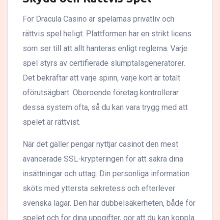
För Dracula Casino är spelarnas privatliv och
rättvis spel heligt. Plattformen har en strikt licens
som ser till att allt hanteras enligt reglerna. Varje
spel styrs av certifierade slumptalsgeneratorer.
Det bekräftar att varje spinn, varje kort är totalt
oförutsägbart. Oberoende företag kontrollerar
dessa system ofta, så du kan vara trygg med att
spelet är rättvist.
När det gäller pengar nyttjar casinot den mest
avancerade SSL-krypteringen för att säkra dina
insättningar och uttag. Din personliga information
sköts med yttersta sekretess och efterlever
svenska lagar. Den här dubbelsäkerheten, både för
spelet och för dina uppgifter, gör att du kan koppla