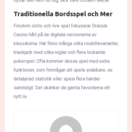
flyttar den hem till dig, tack vare modern teknik.
Traditionella Bordsspel och Mer
Förutom slots och live spel fokuserar Dracula
Casino hårt på de digitala versionerna av
klassikerna. Här finns många olika roulettevarianter,
blackjack med olika regler och flera lockande
pokerspel. Ofta kommer dessa spel med extra
funktioner, som förmågan att spela snabbare, se
detaljerad statistik eller spela flera händer
samtidigt. Det skänker de gamla favoriterna ett
nytt liv.