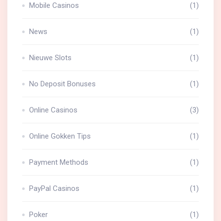
Mobile Casinos
(1)
News
(1)
Nieuwe Slots
(1)
No Deposit Bonuses
(1)
Online Casinos
(3)
Online Gokken Tips
(1)
Payment Methods
(1)
PayPal Casinos
(1)
Poker
(1)