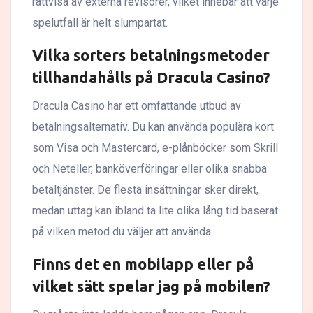
rättvisa av externa revisorer, vilket innebär att varje
spelutfall är helt slumpartat.
Vilka sorters betalningsmetoder
tillhandahålls på Dracula Casino?
Dracula Casino har ett omfattande utbud av
betalningsalternativ. Du kan använda populära kort
som Visa och Mastercard, e-plånböcker som Skrill
och Neteller, banköverföringar eller olika snabba
betaltjänster. De flesta insättningar sker direkt,
medan uttag kan ibland ta lite olika lång tid baserat
på vilken metod du väljer att använda.
Finns det en mobilapp eller på
vilket sätt spelar jag på mobilen?