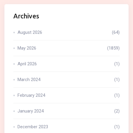
Archives
August 2026
(64)
May 2026
(1859)
April 2026
(1)
March 2024
(1)
February 2024
(1)
January 2024
(2)
December 2023
(1)