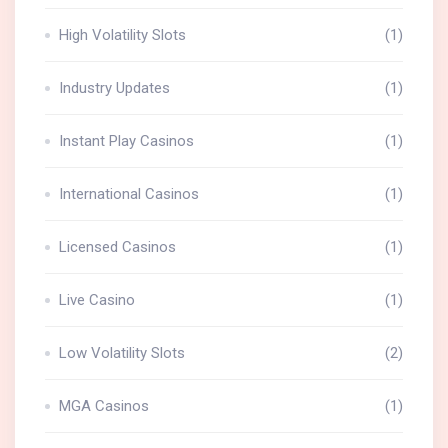
High Volatility Slots
(1)
Industry Updates
(1)
Instant Play Casinos
(1)
International Casinos
(1)
Licensed Casinos
(1)
Live Casino
(1)
Low Volatility Slots
(2)
MGA Casinos
(1)