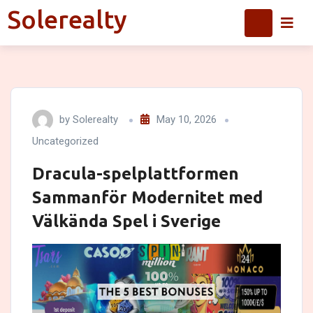
Skip
Solerealty
Solerealty
to
content
by
Solerealty
May 10, 2026
Uncategorized
Dracula-spelplattformen
Sammanför Modernitet med
Välkända Spel i Sverige