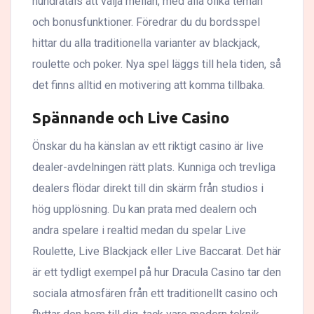
hundratals att välja mellan, med alla olika teman
och bonusfunktioner. Föredrar du du bordsspel
hittar du alla traditionella varianter av blackjack,
roulette och poker. Nya spel läggs till hela tiden, så
det finns alltid en motivering att komma tillbaka.
Spännande och Live Casino
Önskar du ha känslan av ett riktigt casino är live
dealer-avdelningen rätt plats. Kunniga och trevliga
dealers flödar direkt till din skärm från studios i
hög upplösning. Du kan prata med dealern och
andra spelare i realtid medan du spelar Live
Roulette, Live Blackjack eller Live Baccarat. Det här
är ett tydligt exempel på hur Dracula Casino tar den
sociala atmosfären från ett traditionellt casino och