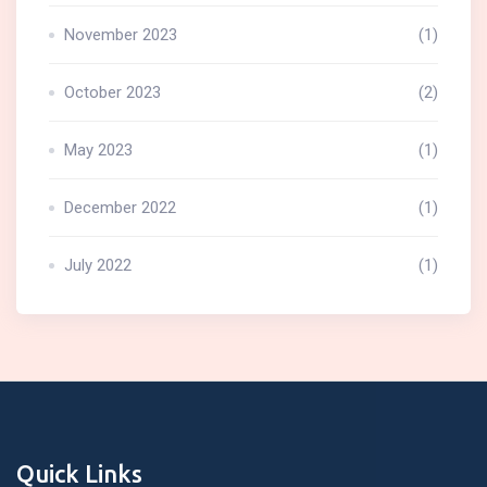
November 2023
(1)
October 2023
(2)
May 2023
(1)
December 2022
(1)
July 2022
(1)
Quick Links