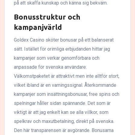
på att skaffa kunskap och känna sig bekväm.
Bonusstruktur och
kampanjvärld
Goldex Casino sköter bonusar på ett balanserat
sätt. Istället för orimliga erbjudanden hittar jag
kampanjer som verkar genomförbara och
anpassade för svenska användare.
Välkomstpaketet är attraktivt men inte alltför stort,
vilket ibland är en varningssignal. Återkommande
kampanjer som insättningsbonusar, free spins och
spelningar håller sidan spännande. Det som är
viktigt är att jag enkelt kan se alla villkor, som
spelkrav och maxutbetalning, direkt på svenska.
Den här transparensen är avgörande. Bonusarna