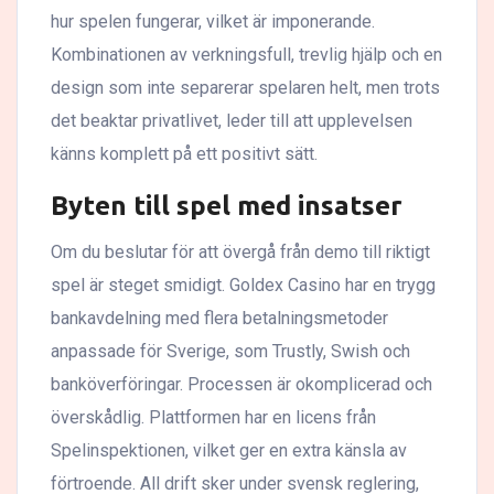
hur spelen fungerar, vilket är imponerande.
Kombinationen av verkningsfull, trevlig hjälp och en
design som inte separerar spelaren helt, men trots
det beaktar privatlivet, leder till att upplevelsen
känns komplett på ett positivt sätt.
Byten till spel med insatser
Om du beslutar för att övergå från demo till riktigt
spel är steget smidigt. Goldex Casino har en trygg
bankavdelning med flera betalningsmetoder
anpassade för Sverige, som Trustly, Swish och
banköverföringar. Processen är okomplicerad och
överskådlig. Plattformen har en licens från
Spelinspektionen, vilket ger en extra känsla av
förtroende. All drift sker under svensk reglering,