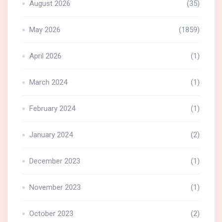
August 2026
(35)
May 2026
(1859)
April 2026
(1)
March 2024
(1)
February 2024
(1)
January 2024
(2)
December 2023
(1)
November 2023
(1)
October 2023
(2)