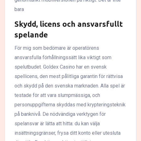
bara
Skydd, licens och ansvarsfullt
spelande
För mig som bedömare är operatörens
ansvarsfulla förhållningssätt lika viktigt som
spelutbudet. Goldex Casino har en svensk
spellicens, den mest pålitliga garantin för rättvisa
och skydd på den svenska marknaden. Alla spel är
testade för att vara slumpmässiga, och
personuppgifterna skyddas med krypteringsteknik
på banknivå. De nödvändiga verktygen för
spelansvar är lätta att hitta: du kan välja
insättningsgränser, frysa ditt konto eller utesluta