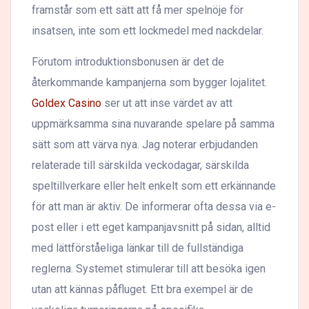
framstår som ett sätt att få mer spelnöje för
insatsen, inte som ett lockmedel med nackdelar.
Förutom introduktionsbonusen är det de
återkommande kampanjerna som bygger lojalitet.
Goldex Casino
ser ut att inse värdet av att
uppmärksamma sina nuvarande spelare på samma
sätt som att värva nya. Jag noterar erbjudanden
relaterade till särskilda veckodagar, särskilda
speltillverkare eller helt enkelt som ett erkännande
för att man är aktiv. De informerar ofta dessa via e-
post eller i ett eget kampanjavsnitt på sidan, alltid
med lättförståeliga länkar till de fullständiga
reglerna. Systemet stimulerar till att besöka igen
utan att kännas påfluget. Ett bra exempel är de