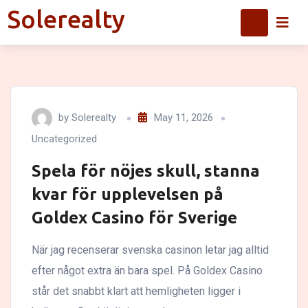
Skip
Solerealty
Solerealty
to
content
by
Solerealty
May 11, 2026
Uncategorized
Spela för nöjes skull, stanna
kvar för upplevelsen på
Goldex Casino för Sverige
När jag recenserar svenska casinon letar jag alltid
efter något extra än bara spel. På Goldex Casino
står det snabbt klart att hemligheten ligger i