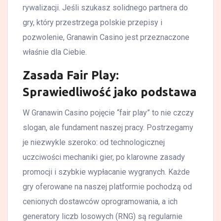
rywalizacji. Jeśli szukasz solidnego partnera do
gry, który przestrzega polskie przepisy i
pozwolenie, Granawin Casino jest przeznaczone
właśnie dla Ciebie.
Zasada Fair Play:
Sprawiedliwość jako podstawa
W Granawin Casino pojęcie “fair play” to nie czczy
slogan, ale fundament naszej pracy. Postrzegamy
je niezwykle szeroko: od technologicznej
uczciwości mechaniki gier, po klarowne zasady
promocji i szybkie wypłacanie wygranych. Każde
gry oferowane na naszej platformie pochodzą od
cenionych dostawców oprogramowania, a ich
generatory liczb losowych (RNG) są regularnie