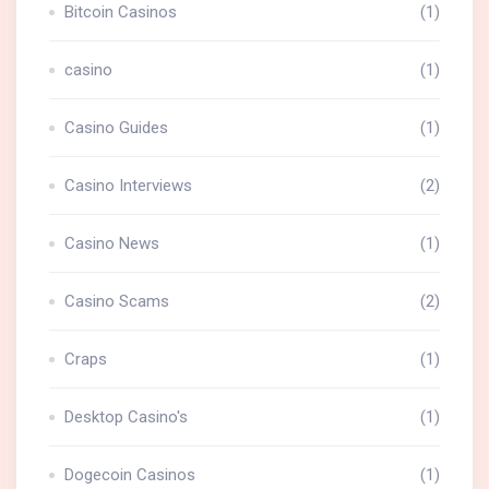
Bitcoin Casinos
(1)
casino
(1)
Casino Guides
(1)
Casino Interviews
(2)
Casino News
(1)
Casino Scams
(2)
Craps
(1)
Desktop Casino's
(1)
Dogecoin Casinos
(1)