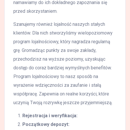
namawiamy do ich dokładnego zapoznania się
przed skorzystaniem.
Szanujemy również lojalność naszych stałych
klientów. Dla nich stworzyliśmy wielopoziomowy
program lojalnościowy, który nagradza regularną
grę. Gromadząc punkty za swoje zakłady,
przechodzisz na wyższe poziomy, uzyskując
dostęp do coraz bardziej wymyślnych benefitów.
Program lojalnościowy to nasz sposób na
wyrażenie wdzięczności za zaufanie i stałą
współpracę. Zapewnia on realne korzyści, które
uczynią Twoją rozrywkę jeszcze przyjemniejszą.
Rejestracja i weryfikacja:
Początkowy depozyt: