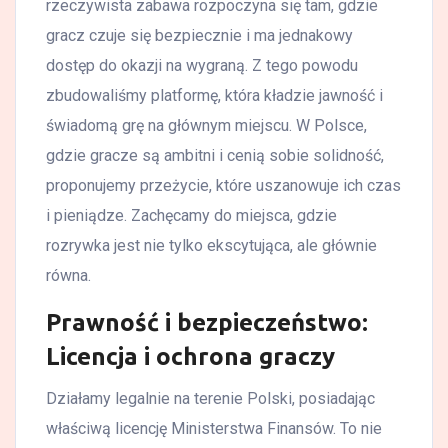
rzeczywista zabawa rozpoczyna się tam, gdzie
gracz czuje się bezpiecznie i ma jednakowy
dostęp do okazji na wygraną. Z tego powodu
zbudowaliśmy platformę, która kładzie jawność i
świadomą grę na głównym miejscu. W Polsce,
gdzie gracze są ambitni i cenią sobie solidność,
proponujemy przeżycie, które uszanowuje ich czas
i pieniądze. Zachęcamy do miejsca, gdzie
rozrywka jest nie tylko ekscytująca, ale głównie
równa.
Prawność i bezpieczeństwo:
Licencja i ochrona graczy
Działamy legalnie na terenie Polski, posiadając
właściwą licencję Ministerstwa Finansów. To nie