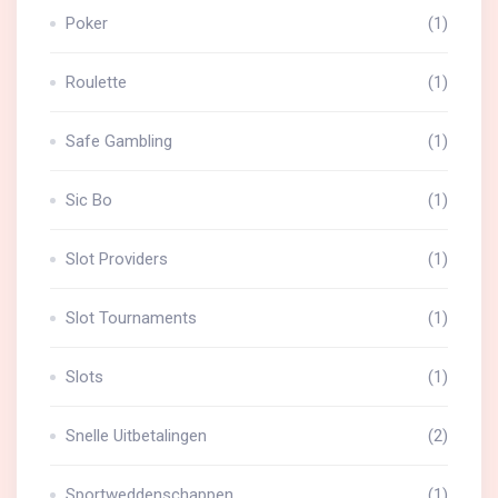
Poker
(1)
Roulette
(1)
Safe Gambling
(1)
Sic Bo
(1)
Slot Providers
(1)
Slot Tournaments
(1)
Slots
(1)
Snelle Uitbetalingen
(2)
Sportweddenschappen
(1)