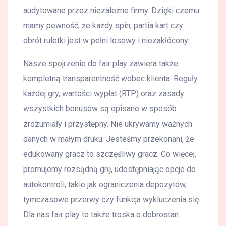
audytowane przez niezależne firmy. Dzięki czemu
mamy pewność, że każdy spin, partia kart czy
obrót ruletki jest w pełni losowy i niezakłócony.
Nasze spojrzenie do fair play zawiera także
kompletną transparentność wobec klienta. Reguły
każdej gry, wartości wypłat (RTP) oraz zasady
wszystkich bonusów są opisane w sposób
zrozumiały i przystępny. Nie ukrywamy ważnych
danych w małym druku. Jesteśmy przekonani, że
edukowany gracz to szczęśliwy gracz. Co więcej,
promujemy rozsądną grę, udostępniając opcje do
autokontroli, takie jak ograniczenia depozytów,
tymczasowe przerwy czy funkcja wykluczenia się.
Dla nas fair play to także troska o dobrostan