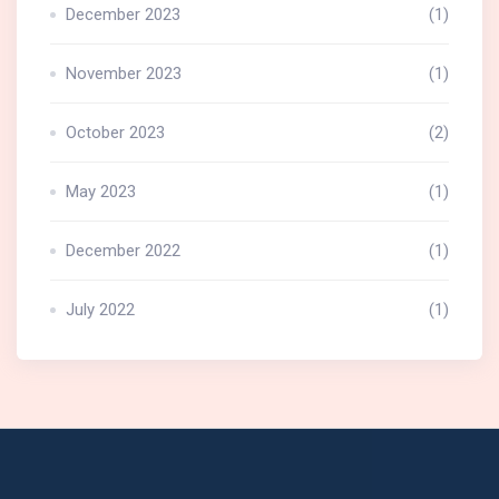
December 2023
(1)
November 2023
(1)
October 2023
(2)
May 2023
(1)
December 2022
(1)
July 2022
(1)