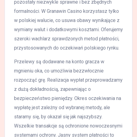
pozostały niezwykle sprawne i bez zbędnych
formalności. W Granawin Casino korzystasz tylko
w polskiej walucie, co usuwa obawy wynikające z
wymiany walut i dodatkowymi kosztami. Oferujemy
szeroki wachlarz sprawdzonych metod płatności,
przystosowanych do oczekiwań polskiego rynku.
Przelewy są dodawane na konto gracza w
mgnieniu oka, co umożliwia bezzwłocznie
rozpocząć grę. Realizacja wypłat przeprowadzamy
z dużą dokładnością, zapewniając o
bezpieczeństwo pieniędzy. Okres oczekiwania na
wypłatę jest zależny od wybranej metody, ale
staramy się, by okazał się jak najszybszy.
Wszelkie transakcje są ochronione nowoczesnymi
systemami ochrony. Jasny system płatności to