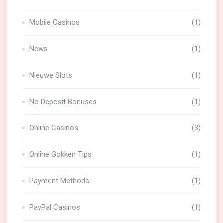
Mobile Casinos
(1)
News
(1)
Nieuwe Slots
(1)
No Deposit Bonuses
(1)
Online Casinos
(3)
Online Gokken Tips
(1)
Payment Methods
(1)
PayPal Casinos
(1)