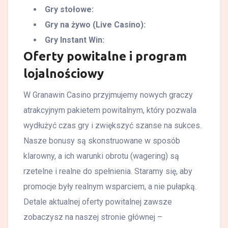
Gry stołowe:
Gry na żywo (Live Casino):
Gry Instant Win:
Oferty powitalne i program
lojalnościowy
W Granawin Casino przyjmujemy nowych graczy
atrakcyjnym pakietem powitalnym, który pozwala
wydłużyć czas gry i zwiększyć szanse na sukces.
Nasze bonusy są skonstruowane w sposób
klarowny, a ich warunki obrotu (wagering) są
rzetelne i realne do spełnienia. Staramy się, aby
promocje były realnym wsparciem, a nie pułapką.
Detale aktualnej oferty powitalnej zawsze
zobaczysz na naszej stronie głównej –