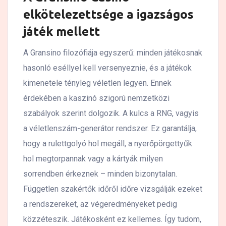
elkötelezettsége a igazságos
játék mellett
A Gransino filozófiája egyszerű: minden játékosnak
hasonló eséllyel kell versenyeznie, és a játékok
kimenetele tényleg véletlen legyen. Ennek
érdekében a kaszinó szigorú nemzetközi
szabályok szerint dolgozik. A kulcs a RNG, vagyis
a véletlenszám-generátor rendszer. Ez garantálja,
hogy a rulettgolyó hol megáll, a nyerőpörgettyűk
hol megtorpannak vagy a kártyák milyen
sorrendben érkeznek – minden bizonytalan.
Független szakértők időről időre vizsgálják ezeket
a rendszereket, az végeredményeket pedig
közzéteszik. Játékosként ez kellemes. Így tudom,