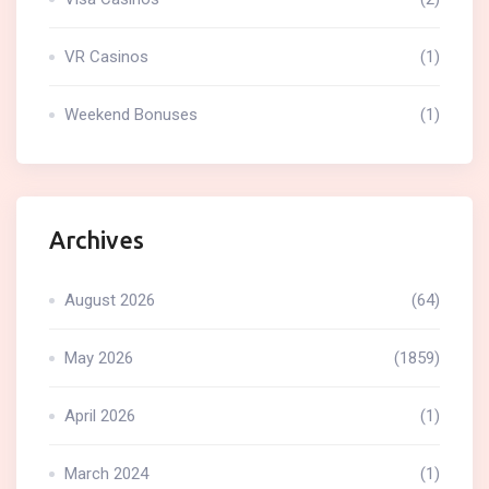
VR Casinos
(1)
Weekend Bonuses
(1)
Archives
August 2026
(64)
May 2026
(1859)
April 2026
(1)
March 2024
(1)