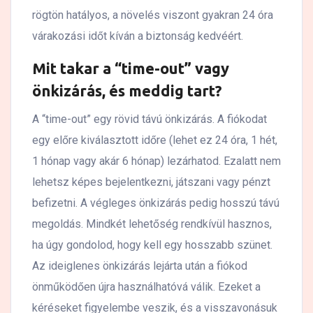
rögtön hatályos, a növelés viszont gyakran 24 óra
várakozási időt kíván a biztonság kedvéért.
Mit takar a “time-out” vagy
önkizárás, és meddig tart?
A “time-out” egy rövid távú önkizárás. A fiókodat
egy előre kiválasztott időre (lehet ez 24 óra, 1 hét,
1 hónap vagy akár 6 hónap) lezárhatod. Ezalatt nem
lehetsz képes bejelentkezni, játszani vagy pénzt
befizetni. A végleges önkizárás pedig hosszú távú
megoldás. Mindkét lehetőség rendkívül hasznos,
ha úgy gondolod, hogy kell egy hosszabb szünet.
Az ideiglenes önkizárás lejárta után a fiókod
önműködően újra használhatóvá válik. Ezeket a
kéréseket figyelembe veszik, és a visszavonásuk