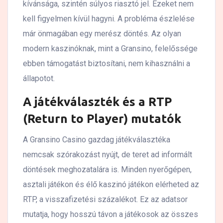
kívánsága, szintén súlyos riasztó jel. Ezeket nem
kell figyelmen kívül hagyni. A probléma észlelése
már önmagában egy merész döntés. Az olyan
modern kaszinóknak, mint a Gransino, felelőssége
ebben támogatást biztosítani, nem kihasználni a
állapotot.
A játékválaszték és a RTP
(Return to Player) mutatók
A Gransino Casino gazdag játékválasztéka
nemcsak szórakozást nyújt, de teret ad informált
döntések meghozatalára is. Minden nyerőgépen,
asztali játékon és élő kaszinó játékon elérheted az
RTP, a visszafizetési százalékot. Ez az adatsor
mutatja, hogy hosszú távon a játékosok az összes