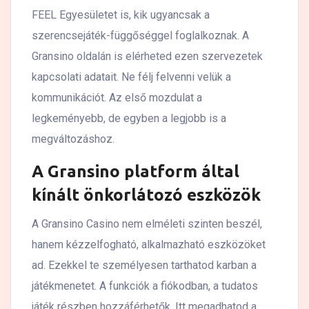
FEEL Egyesületet is, kik ugyancsak a
szerencsejáték-függőséggel foglalkoznak. A
Gransino oldalán is elérheted ezen szervezetek
kapcsolati adatait. Ne félj felvenni velük a
kommunikációt. Az első mozdulat a
legkeményebb, de egyben a legjobb is a
megváltozáshoz.
A Gransino platform által
kínált önkorlátozó eszközök
A Gransino Casino nem elméleti szinten beszél,
hanem kézzelfogható, alkalmazható eszközöket
ad. Ezekkel te személyesen tarthatod karban a
játékmenetet. A funkciók a fiókodban, a tudatos
játék részben hozzáférhetők. Itt megadhatod a