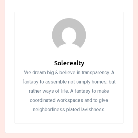
Solerealty
We dream big & believe in transparency. A
fantasy to assemble not simply homes, but
rather ways of life. A fantasy to make
coordinated workspaces and to give
neighborliness plated lavishness.