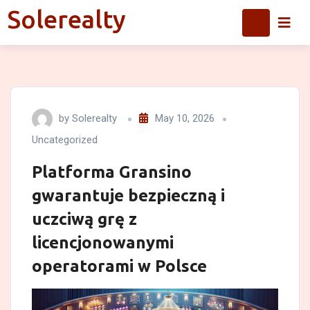
Skip
Solerealty
Solerealty
to
content
by
Solerealty
May 10, 2026
Uncategorized
Platforma Gransino
gwarantuje bezpieczną i
uczciwą grę z
licencjonowanymi
operatorami w Polsce