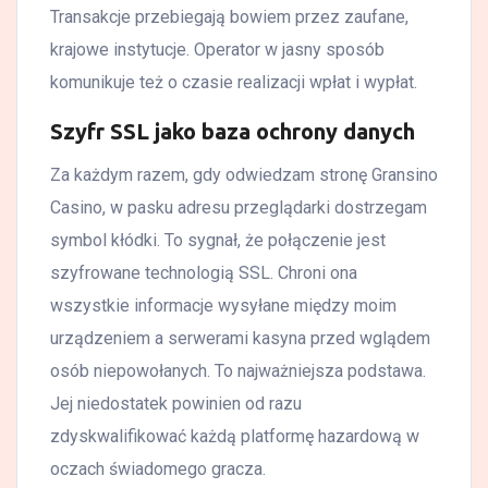
Transakcje przebiegają bowiem przez zaufane,
krajowe instytucje. Operator w jasny sposób
komunikuje też o czasie realizacji wpłat i wypłat.
Szyfr SSL jako baza ochrony danych
Za każdym razem, gdy odwiedzam stronę Gransino
Casino, w pasku adresu przeglądarki dostrzegam
symbol kłódki. To sygnał, że połączenie jest
szyfrowane technologią SSL. Chroni ona
wszystkie informacje wysyłane między moim
urządzeniem a serwerami kasyna przed wglądem
osób niepowołanych. To najważniejsza podstawa.
Jej niedostatek powinien od razu
zdyskwalifikować każdą platformę hazardową w
oczach świadomego gracza.