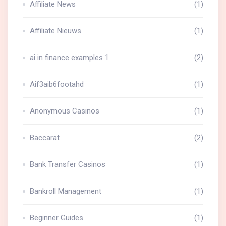
Affiliate News
(1)
Affiliate Nieuws
(1)
ai in finance examples 1
(2)
Aif3aib6footahd
(1)
Anonymous Casinos
(1)
Baccarat
(2)
Bank Transfer Casinos
(1)
Bankroll Management
(1)
Beginner Guides
(1)