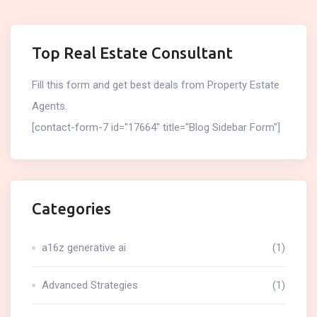
Top Real Estate Consultant
Fill this form and get best deals from Property Estate
Agents.
[contact-form-7 id="17664" title="Blog Sidebar Form"]
Categories
a16z generative ai
(1)
Advanced Strategies
(1)