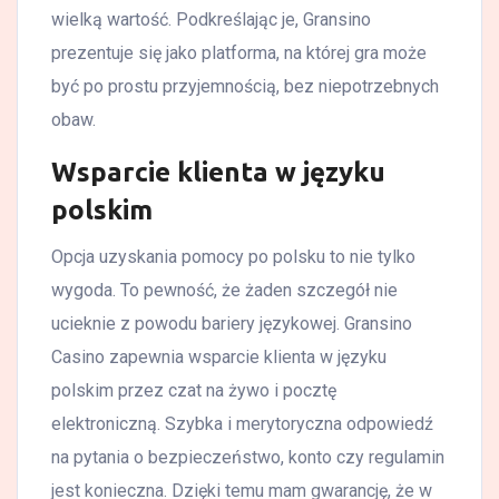
wielką wartość. Podkreślając je, Gransino
prezentuje się jako platforma, na której gra może
być po prostu przyjemnością, bez niepotrzebnych
obaw.
Wsparcie klienta w języku
polskim
Opcja uzyskania pomocy po polsku to nie tylko
wygoda. To pewność, że żaden szczegół nie
ucieknie z powodu bariery językowej. Gransino
Casino zapewnia wsparcie klienta w języku
polskim przez czat na żywo i pocztę
elektroniczną. Szybka i merytoryczna odpowiedź
na pytania o bezpieczeństwo, konto czy regulamin
jest konieczna. Dzięki temu mam gwarancję, że w