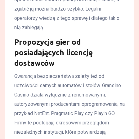
zgubić ją można bardzo szybko. Legalni
operatorzy wiedzą z tego sprawę i dlatego tak o
nią zabiegają.
Propozycja gier od
posiadających licencję
dostawców
Gwarancja bezpieczeństwa zależy też od
uczciwości samych automatów i stołów. Gransino
Casino działa wyłącznie z renomowanymi,
autoryzowanymi producentami oprogramowania, na
przykład NetEnt, Pragmatic Play czy Play’n GO.
Firmy te podlegają okresowym przeglądom
niezależnych instytucji, które potwierdzają