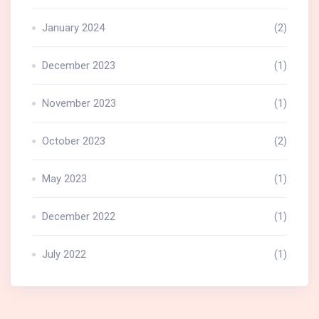
January 2024
(2)
December 2023
(1)
November 2023
(1)
October 2023
(2)
May 2023
(1)
December 2022
(1)
July 2022
(1)