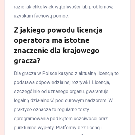
razie jakichkolwiek wątpliwości lub problemów,
uzyskam fachową pomoc.
Z jakiego powodu licencja
operatora ma istotne
znaczenie dla krajowego
gracza?
Dla gracza w Polsce kasyno z aktualną licencją to
podstawa odpowiedzialnej rozrywki. Licencja,
szczególnie od uznanego organu, gwarantuje
legalną działalność pod surowym nadzorem. W
praktyce oznacza to regularne testy
oprogramowania pod kątem uczciwości oraz
punktualne wypłaty. Platformy bez licencji