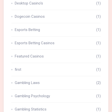
Desktop Casino's
(1)
Dogecoin Casinos
(1)
Esports Betting
(1)
Esports Betting Casinos
(1)
Featured Casinos
(1)
first
(1)
Gambling Laws
(2)
Gambling Psychology
(1)
Gambling Statistics
(1)