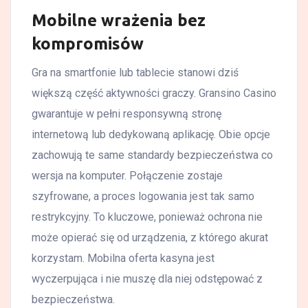
Mobilne wrażenia bez
kompromisów
Gra na smartfonie lub tablecie stanowi dziś
większą część aktywności graczy. Gransino Casino
gwarantuje w pełni responsywną stronę
internetową lub dedykowaną aplikację. Obie opcje
zachowują te same standardy bezpieczeństwa co
wersja na komputer. Połączenie zostaje
szyfrowane, a proces logowania jest tak samo
restrykcyjny. To kluczowe, ponieważ ochrona nie
może opierać się od urządzenia, z którego akurat
korzystam. Mobilna oferta kasyna jest
wyczerpująca i nie muszę dla niej odstępować z
bezpieczeństwa.