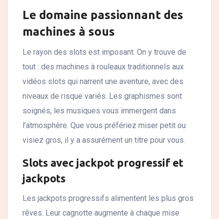
Le domaine passionnant des
machines à sous
Le rayon des slots est imposant. On y trouve de
tout : des machines à rouleaux traditionnels aux
vidéos slots qui narrent une aventure, avec des
niveaux de risque variés. Les graphismes sont
soignés, les musiques vous immergent dans
l’atmosphère. Que vous préfériez miser petit ou
visiez gros, il y a assurément un titre pour vous.
Slots avec jackpot progressif et
jackpots
Les jackpots progressifs alimentent les plus gros
rêves. Leur cagnotte augmente à chaque mise