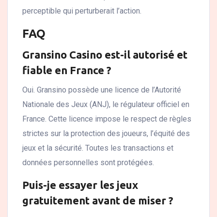
perceptible qui perturberait l’action.
FAQ
Gransino Casino est-il autorisé et
fiable en France ?
Oui. Gransino possède une licence de l’Autorité
Nationale des Jeux (ANJ), le régulateur officiel en
France. Cette licence impose le respect de règles
strictes sur la protection des joueurs, l’équité des
jeux et la sécurité. Toutes les transactions et
données personnelles sont protégées.
Puis-je essayer les jeux
gratuitement avant de miser ?