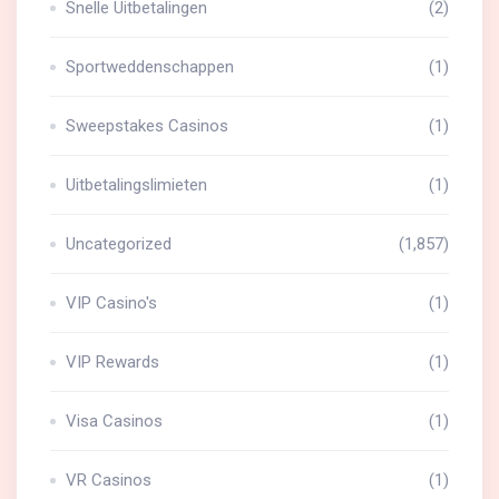
Snelle Uitbetalingen
(2)
Sportweddenschappen
(1)
Sweepstakes Casinos
(1)
Uitbetalingslimieten
(1)
Uncategorized
(1,857)
VIP Casino's
(1)
VIP Rewards
(1)
Visa Casinos
(1)
VR Casinos
(1)