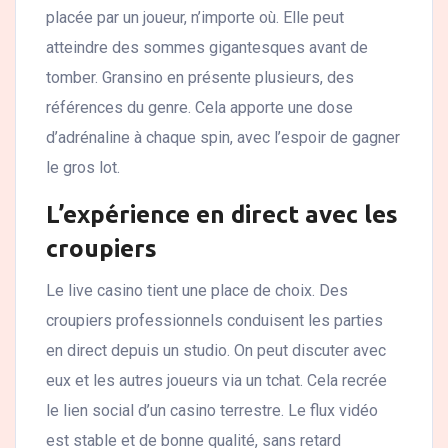
placée par un joueur, n’importe où. Elle peut
atteindre des sommes gigantesques avant de
tomber. Gransino en présente plusieurs, des
références du genre. Cela apporte une dose
d’adrénaline à chaque spin, avec l’espoir de gagner
le gros lot.
L’expérience en direct avec les
croupiers
Le live casino tient une place de choix. Des
croupiers professionnels conduisent les parties
en direct depuis un studio. On peut discuter avec
eux et les autres joueurs via un tchat. Cela recrée
le lien social d’un casino terrestre. Le flux vidéo
est stable et de bonne qualité, sans retard