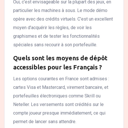
Oui, c’est envisageable sur la plupart des jeux, en
particulier les machines à sous. Le mode démo
opère avec des crédits virtuels. C’est un excellent
moyen d’acquérir les règles, de voir les
graphismes et de tester les fonctionnalités
spéciales sans recourir à son portefeuille.
Quels sont les moyens de dépôt
accessibles pour les Français ?
Les options courantes en France sont admises :
cartes Visa et Mastercard, virement bancaire, et
portefeuilles électroniques comme Skrill ou
Neteller. Les versements sont crédités sur le
compte joueur presque immédiatement, ce qui
permet de lancer sans attendre.