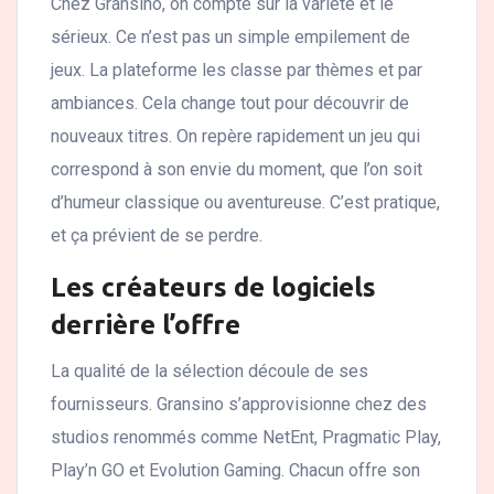
Chez Gransino, on compte sur la variété et le
sérieux. Ce n’est pas un simple empilement de
jeux. La plateforme les classe par thèmes et par
ambiances. Cela change tout pour découvrir de
nouveaux titres. On repère rapidement un jeu qui
correspond à son envie du moment, que l’on soit
d’humeur classique ou aventureuse. C’est pratique,
et ça prévient de se perdre.
Les créateurs de logiciels
derrière l’offre
La qualité de la sélection découle de ses
fournisseurs. Gransino s’approvisionne chez des
studios renommés comme NetEnt, Pragmatic Play,
Play’n GO et Evolution Gaming. Chacun offre son