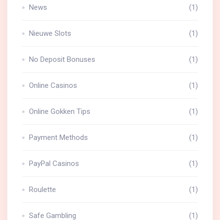
News
(1)
Nieuwe Slots
(1)
No Deposit Bonuses
(1)
Online Casinos
(1)
Online Gokken Tips
(1)
Payment Methods
(1)
PayPal Casinos
(1)
Roulette
(1)
Safe Gambling
(1)