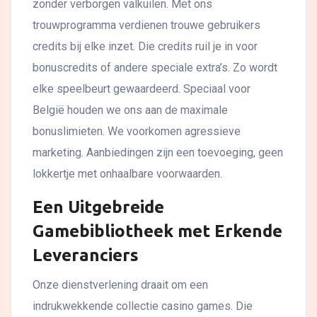
zonder verborgen valkuilen. Met ons
trouwprogramma verdienen trouwe gebruikers
credits bij elke inzet. Die credits ruil je in voor
bonuscredits of andere speciale extra’s. Zo wordt
elke speelbeurt gewaardeerd. Speciaal voor
België houden we ons aan de maximale
bonuslimieten. We voorkomen agressieve
marketing. Aanbiedingen zijn een toevoeging, geen
lokkertje met onhaalbare voorwaarden.
Een Uitgebreide
Gamebibliotheek met Erkende
Leveranciers
Onze dienstverlening draait om een
indrukwekkende collectie casino games. Die