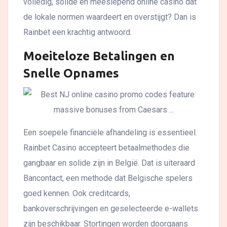
volledig, solide en meeslepend online casino dat
de lokale normen waardeert en overstijgt? Dan is
Rainbet een krachtig antwoord.
Moeiteloze Betalingen en
Snelle Opnames
Een soepele financiële afhandeling is essentieel.
Rainbet Casino accepteert betaalmethodes die
gangbaar en solide zijn in België. Dat is uiteraard
Bancontact, een methode dat Belgische spelers
goed kennen. Ook creditcards,
bankoverschrijvingen en geselecteerde e-wallets
zijn beschikbaar. Stortingen worden doorgaans