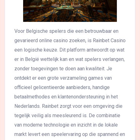
Voor Belgische spelers die een betrouwbaar en
gevarieerd online casino zoeken, is Rainbet Casino
een logische keuze. Dit platform antwoordt op wat
er in België wettelijk kan en wat spelers verlangen,
zonder toegevingen te doen aan kwaliteit. Je
ontdekt er een grote verzameling games van
officieel gelicentieerde aanbieders, handige
betaalmethodes en klantenondersteuning in het
Nederlands. Rainbet zorgt voor een omgeving die
tegelijk veilig als meesleurend is. De combinatie
van moderne technologie en inzicht in de lokale
markt levert een speelervaring op die spannend en