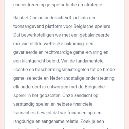
concentreren op je spelselectie en strategie.
Rainbet Casino onderscheidt zich als een
toonaangevend platform voor Belgische spelers.
Dat bewerkstelligen we met een gebalanceerde
mix van strikte wettelijke nakoming, een
gevarieerde en rechtvaardige game-ervaring en
een klantgericht beleid. Van de fundamentele
licentie en beschermingsmaatregelen tot de brede
game-selectie en Nederlandstalige ondersteuning:
elk onderdeel is ontworpen met de Belgische
speler in het gedachten. Onze aandacht op
verstandig spelen en heldere financiële
transacties bewijst dat we focussen op een
langdurige en aangename relatie. Zoek je een