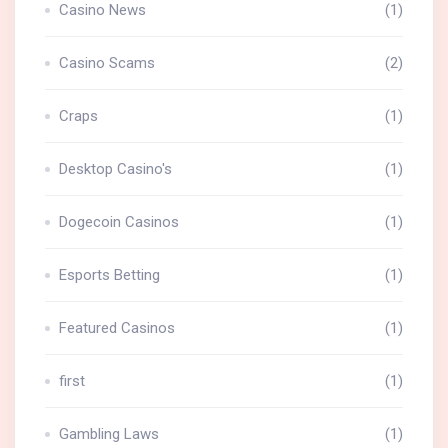
Casino News
(1)
Casino Scams
(2)
Craps
(1)
Desktop Casino's
(1)
Dogecoin Casinos
(1)
Esports Betting
(1)
Featured Casinos
(1)
first
(1)
Gambling Laws
(1)