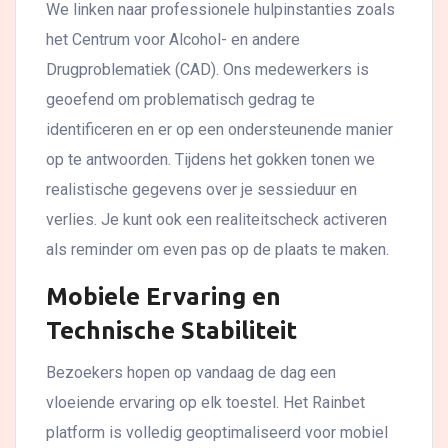
We linken naar professionele hulpinstanties zoals
het Centrum voor Alcohol- en andere
Drugproblematiek (CAD). Ons medewerkers is
geoefend om problematisch gedrag te
identificeren en er op een ondersteunende manier
op te antwoorden. Tijdens het gokken tonen we
realistische gegevens over je sessieduur en
verlies. Je kunt ook een realiteitscheck activeren
als reminder om even pas op de plaats te maken.
Mobiele Ervaring en
Technische Stabiliteit
Bezoekers hopen op vandaag de dag een
vloeiende ervaring op elk toestel. Het Rainbet
platform is volledig geoptimaliseerd voor mobiel