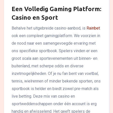
Een Volledig Gaming Platform:
Casino en Sport
Behalve het uitgebreide casino-aanbod, is
Rainbet
ook een compleet gamingplatform. We voorzien in
de nood naar een samengevoegde ervaring met
ons specifieke sportbook. Spelers vinden er een
groot scala aan sportevenementen uit binnen- en
buitenland, met scherpe odds en diverse
inzetmogelijkheden. Of je nu fan bent van voetbal,
tennis, wielrennen of minder bekende sporten, ons
sportbook is helder en biedt zowel pre-match als
live betting. Deze mix van casino en
sportweddenschappen onder één account is erg
handig en afwisselend. Het geeft spelers de