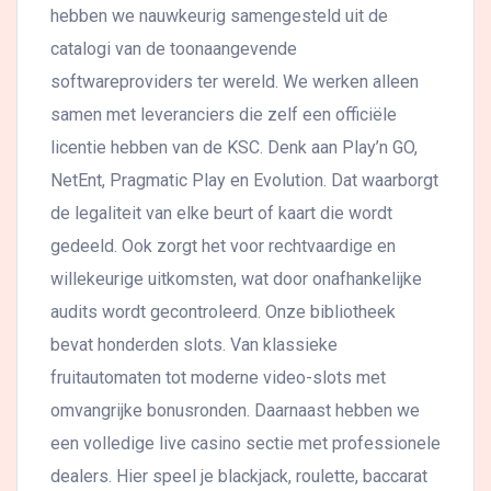
hebben we nauwkeurig samengesteld uit de
catalogi van de toonaangevende
softwareproviders ter wereld. We werken alleen
samen met leveranciers die zelf een officiële
licentie hebben van de KSC. Denk aan Play’n GO,
NetEnt, Pragmatic Play en Evolution. Dat waarborgt
de legaliteit van elke beurt of kaart die wordt
gedeeld. Ook zorgt het voor rechtvaardige en
willekeurige uitkomsten, wat door onafhankelijke
audits wordt gecontroleerd. Onze bibliotheek
bevat honderden slots. Van klassieke
fruitautomaten tot moderne video-slots met
omvangrijke bonusronden. Daarnaast hebben we
een volledige live casino sectie met professionele
dealers. Hier speel je blackjack, roulette, baccarat