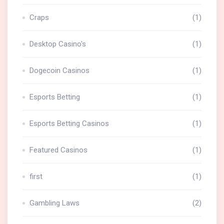
Craps
(1)
Desktop Casino's
(1)
Dogecoin Casinos
(1)
Esports Betting
(1)
Esports Betting Casinos
(1)
Featured Casinos
(1)
first
(1)
Gambling Laws
(2)