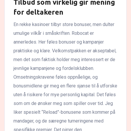
Tilbud som virkelig gir mening
for deltakeren
En rekke kasinoer tilbyr store bonuser, men dulter
umulige vilkår i småskriften. Robocat er
annerledes. Her føles bonuser og kampanjer
praktiske og klare. Velkomstpakken er akseptabel,
men det som faktisk holder meg interessert er de
jevnlige kampanjene og fordelsklubben.
Omsetningskravene føles oppnåelige, og
bonusmidlene gir meg en flere sjanse til å utforske
uten å risikere for mye personlig kapital. Det føles
som om de ønsker meg som spiller over tid. Jeg
liker spesielt “Reload”-bonusene som kommer på
mandager, og de særegne turneringene med
spesifikke premier. Det pirrer den