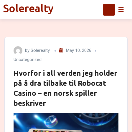
Skip
Solerealty
Solerealty
to
content
by
Solerealty
May 10, 2026
Uncategorized
Hvorfor i all verden jeg holder
på å dra tilbake til Robocat
Casino – en norsk spiller
beskriver