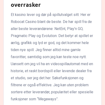
overrasker
Et kasino lever og dør på spillutvalget sitt. Her er
Robocat Casino blant de beste. De har spill fra de
aller beste leverandørene: NetEnt, Play’n GO,
Pragmatic Play og Evolution. Det betyr at spillet er
ærlig, grafikk og lyd er god, og det kommer hele
tiden nye spill. Jeg finner alltid mine gamle
favoritter, samtidig som jeg kan teste noe nytt.
Uansett om jeg vil ha en videospillautomat med en
historie, et raskt bordspill eller levende dealer fra
et studio, ser jeg det her. Søkefunksjonen og
filtrene er også effektive. Jeg kan uten problem
sortere etter leverandør, popularitet eller spesielle
funksjoner som “Megaways”.