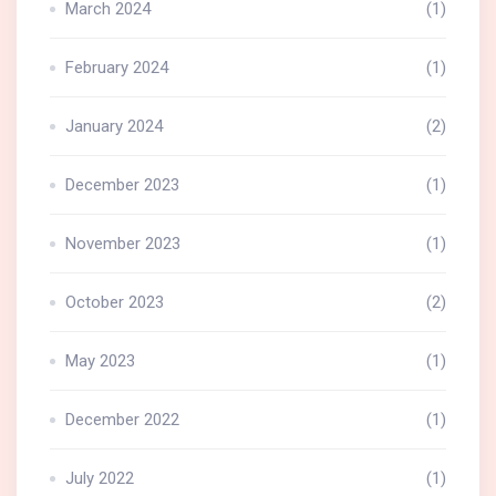
March 2024
(1)
February 2024
(1)
January 2024
(2)
December 2023
(1)
November 2023
(1)
October 2023
(2)
May 2023
(1)
December 2022
(1)
July 2022
(1)