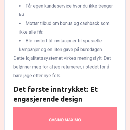
Får egen kundeservice hvor du ikke trenger
kø.
Mottar tilbud om bonus og cashback som
ikke alle får.
Blir invitert til invitasjoner til spesielle
kampanjer og en liten gave på bursdagen.
Dette lojalitetssystemet virkes meningsfylt. Det
belønner meg for at jeg returnerer, i stedet for å
bare jage etter nye folk.
Det første inntrykket: Et
engasjerende design