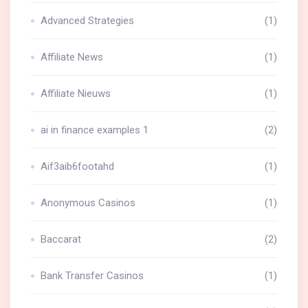
Advanced Strategies
(1)
Affiliate News
(1)
Affiliate Nieuws
(1)
ai in finance examples 1
(2)
Aif3aib6footahd
(1)
Anonymous Casinos
(1)
Baccarat
(2)
Bank Transfer Casinos
(1)