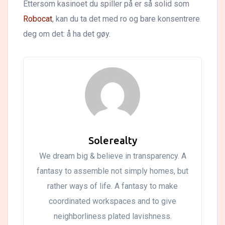
Ettersom kasinoet du spiller på er så solid som
Robocat
, kan du ta det med ro og bare konsentrere
deg om det: å ha det gøy.
Solerealty
We dream big & believe in transparency. A
fantasy to assemble not simply homes, but
rather ways of life. A fantasy to make
coordinated workspaces and to give
neighborliness plated lavishness.