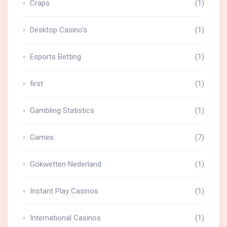
Craps
(1)
Desktop Casino's
(1)
Esports Betting
(1)
first
(1)
Gambling Statistics
(1)
Games
(7)
Gokwetten Nederland
(1)
Instant Play Casinos
(1)
International Casinos
(1)