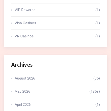
VIP Rewards
(1)
Visa Casinos
(1)
VR Casinos
(1)
Archives
August 2026
(35)
May 2026
(1859)
April 2026
(1)