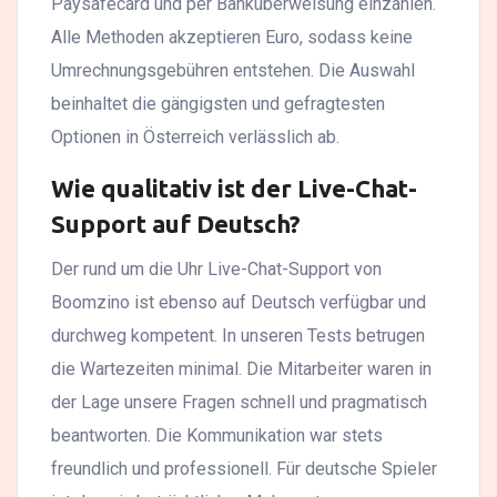
Paysafecard und per Banküberweisung einzahlen.
Alle Methoden akzeptieren Euro, sodass keine
Umrechnungsgebühren entstehen. Die Auswahl
beinhaltet die gängigsten und gefragtesten
Optionen in Österreich verlässlich ab.
Wie qualitativ ist der Live-Chat-
Support auf Deutsch?
Der rund um die Uhr Live-Chat-Support von
Boomzino ist ebenso auf Deutsch verfügbar und
durchweg kompetent. In unseren Tests betrugen
die Wartezeiten minimal. Die Mitarbeiter waren in
der Lage unsere Fragen schnell und pragmatisch
beantworten. Die Kommunikation war stets
freundlich und professionell. Für deutsche Spieler