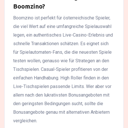
Boomzino?
Boomzino ist perfekt für österreichische Spieler,
die viel Wert auf eine umfangreiche Spielauswahl
legen, ein authentisches Live-Casino-Erlebnis und
schnelle Transaktionen schätzen. Es eignet sich
für Spielautomaten-Fans, die die neuesten Spiele
testen wollen, genauso wie für Strategen an den
Tischspielen. Casual-Spieler profitieren von der
einfachen Handhabung. High Roller finden in den
Live-Tischspielen passende Limits. Wer aber vor
allem nach den lukrativsten Bonusangeboten mit
den geringsten Bedingungen sucht, sollte die
Bonusangebote genau mit alternativen Anbietern
vergleichen.