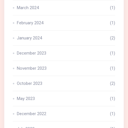
March 2024
(1)
February 2024
(1)
January 2024
(2)
December 2023
(1)
November 2023
(1)
October 2023
(2)
May 2023
(1)
December 2022
(1)