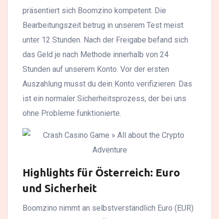
präsentiert sich Boomzino kompetent. Die
Bearbeitungszeit betrug in unserem Test meist
unter 12 Stunden. Nach der Freigabe befand sich
das Geld je nach Methode innerhalb von 24
Stunden auf unserem Konto. Vor der ersten
Auszahlung musst du dein Konto verifizieren. Das
ist ein normaler Sicherheitsprozess, der bei uns
ohne Probleme funktionierte.
Highlights für Österreich: Euro
und Sicherheit
Boomzino nimmt an selbstverständlich Euro (EUR)