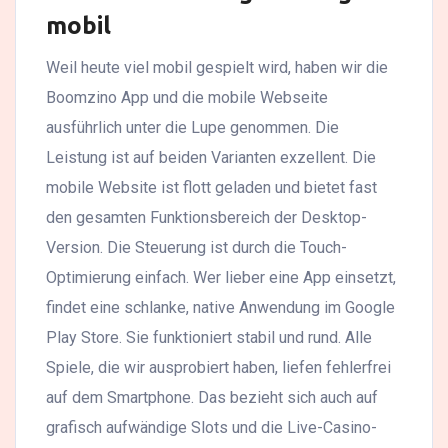
mobil
Weil heute viel mobil gespielt wird, haben wir die
Boomzino App und die mobile Webseite
ausführlich unter die Lupe genommen. Die
Leistung ist auf beiden Varianten exzellent. Die
mobile Website ist flott geladen und bietet fast
den gesamten Funktionsbereich der Desktop-
Version. Die Steuerung ist durch die Touch-
Optimierung einfach. Wer lieber eine App einsetzt,
findet eine schlanke, native Anwendung im Google
Play Store. Sie funktioniert stabil und rund. Alle
Spiele, die wir ausprobiert haben, liefen fehlerfrei
auf dem Smartphone. Das bezieht sich auch auf
grafisch aufwändige Slots und die Live-Casino-