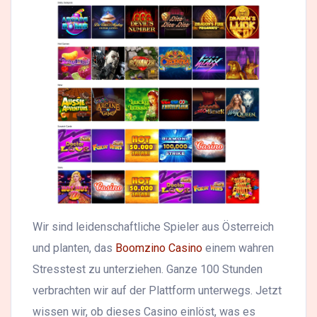
Wir sind leidenschaftliche Spieler aus Österreich
und planten, das
Boomzino Casino
einem wahren
Stresstest zu unterziehen. Ganze 100 Stunden
verbrachten wir auf der Plattform unterwegs. Jetzt
wissen wir, ob dieses Casino einlöst, was es