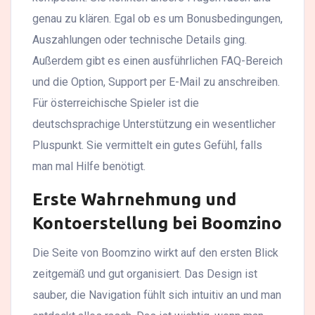
genau zu klären. Egal ob es um Bonusbedingungen,
Auszahlungen oder technische Details ging.
Außerdem gibt es einen ausführlichen FAQ-Bereich
und die Option, Support per E-Mail zu anschreiben.
Für österreichische Spieler ist die
deutschsprachige Unterstützung ein wesentlicher
Pluspunkt. Sie vermittelt ein gutes Gefühl, falls
man mal Hilfe benötigt.
Erste Wahrnehmung und
Kontoerstellung bei Boomzino
Die Seite von Boomzino wirkt auf den ersten Blick
zeitgemäß und gut organisiert. Das Design ist
sauber, die Navigation fühlt sich intuitiv an und man