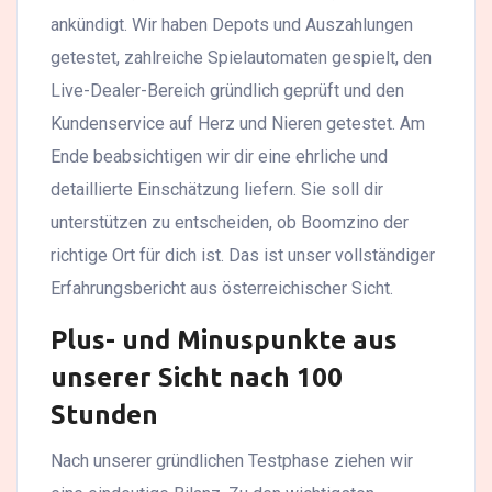
ankündigt. Wir haben Depots und Auszahlungen
getestet, zahlreiche Spielautomaten gespielt, den
Live-Dealer-Bereich gründlich geprüft und den
Kundenservice auf Herz und Nieren getestet. Am
Ende beabsichtigen wir dir eine ehrliche und
detaillierte Einschätzung liefern. Sie soll dir
unterstützen zu entscheiden, ob Boomzino der
richtige Ort für dich ist. Das ist unser vollständiger
Erfahrungsbericht aus österreichischer Sicht.
Plus- und Minuspunkte aus
unserer Sicht nach 100
Stunden
Nach unserer gründlichen Testphase ziehen wir