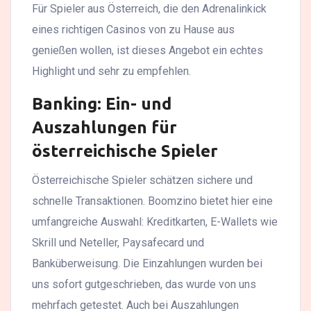
Für Spieler aus Österreich, die den Adrenalinkick
eines richtigen Casinos von zu Hause aus
genießen wollen, ist dieses Angebot ein echtes
Highlight und sehr zu empfehlen.
Banking: Ein- und
Auszahlungen für
österreichische Spieler
Österreichische Spieler schätzen sichere und
schnelle Transaktionen. Boomzino bietet hier eine
umfangreiche Auswahl: Kreditkarten, E-Wallets wie
Skrill und Neteller, Paysafecard und
Banküberweisung. Die Einzahlungen wurden bei
uns sofort gutgeschrieben, das wurde von uns
mehrfach getestet. Auch bei Auszahlungen