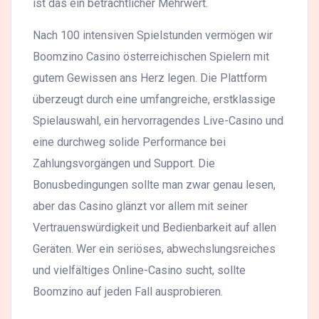
ist das ein beträchtlicher Mehrwert.
Nach 100 intensiven Spielstunden vermögen wir
Boomzino Casino österreichischen Spielern mit
gutem Gewissen ans Herz legen. Die Plattform
überzeugt durch eine umfangreiche, erstklassige
Spielauswahl, ein hervorragendes Live-Casino und
eine durchweg solide Performance bei
Zahlungsvorgängen und Support. Die
Bonusbedingungen sollte man zwar genau lesen,
aber das Casino glänzt vor allem mit seiner
Vertrauenswürdigkeit und Bedienbarkeit auf allen
Geräten. Wer ein seriöses, abwechslungsreiches
und vielfältiges Online-Casino sucht, sollte
Boomzino auf jeden Fall ausprobieren.