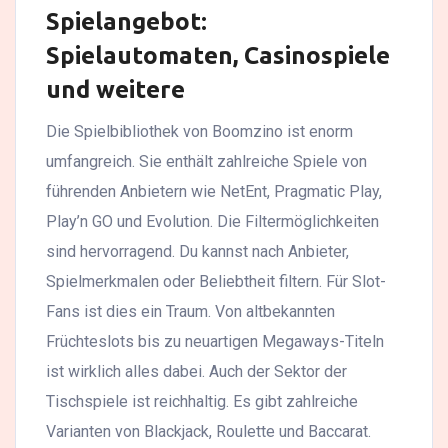
Spielangebot:
Spielautomaten, Casinospiele
und weitere
Die Spielbibliothek von Boomzino ist enorm
umfangreich. Sie enthält zahlreiche Spiele von
führenden Anbietern wie NetEnt, Pragmatic Play,
Play’n GO und Evolution. Die Filtermöglichkeiten
sind hervorragend. Du kannst nach Anbieter,
Spielmerkmalen oder Beliebtheit filtern. Für Slot-
Fans ist dies ein Traum. Von altbekannten
Früchteslots bis zu neuartigen Megaways-Titeln
ist wirklich alles dabei. Auch der Sektor der
Tischspiele ist reichhaltig. Es gibt zahlreiche
Varianten von Blackjack, Roulette und Baccarat.