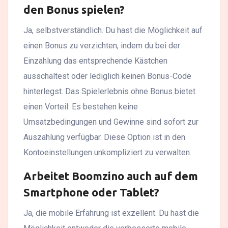
den Bonus spielen?
Ja, selbstverständlich. Du hast die Möglichkeit auf
einen Bonus zu verzichten, indem du bei der
Einzahlung das entsprechende Kästchen
ausschaltest oder lediglich keinen Bonus-Code
hinterlegst. Das Spielerlebnis ohne Bonus bietet
einen Vorteil: Es bestehen keine
Umsatzbedingungen und Gewinne sind sofort zur
Auszahlung verfügbar. Diese Option ist in den
Kontoeinstellungen unkompliziert zu verwalten.
Arbeitet Boomzino auch auf dem
Smartphone oder Tablet?
Ja, die mobile Erfahrung ist exzellent. Du hast die