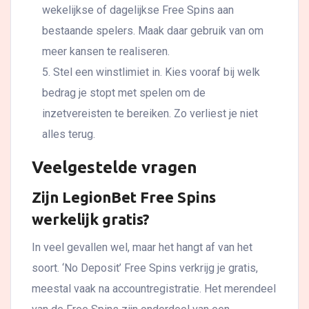
wekelijkse of dagelijkse Free Spins aan
bestaande spelers. Maak daar gebruik van om
meer kansen te realiseren.
Stel een winstlimiet in. Kies vooraf bij welk
bedrag je stopt met spelen om de
inzetvereisten te bereiken. Zo verliest je niet
alles terug.
Veelgestelde vragen
Zijn LegionBet Free Spins
werkelijk gratis?
In veel gevallen wel, maar het hangt af van het
soort. ‘No Deposit’ Free Spins verkrijg je gratis,
meestal vaak na accountregistratie. Het merendeel