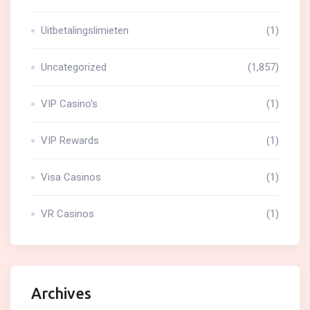
Uitbetalingslimieten
(1)
Uncategorized
(1,857)
VIP Casino's
(1)
VIP Rewards
(1)
Visa Casinos
(1)
VR Casinos
(1)
Archives