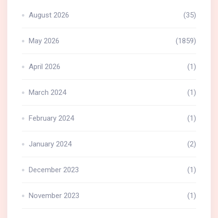
August 2026
(35)
May 2026
(1859)
April 2026
(1)
March 2024
(1)
February 2024
(1)
January 2024
(2)
December 2023
(1)
November 2023
(1)