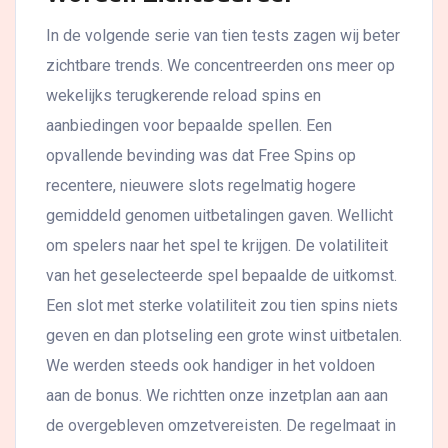
In de volgende serie van tien tests zagen wij beter
zichtbare trends. We concentreerden ons meer op
wekelijks terugkerende reload spins en
aanbiedingen voor bepaalde spellen. Een
opvallende bevinding was dat Free Spins op
recentere, nieuwere slots regelmatig hogere
gemiddeld genomen uitbetalingen gaven. Wellicht
om spelers naar het spel te krijgen. De volatiliteit
van het geselecteerde spel bepaalde de uitkomst.
Een slot met sterke volatiliteit zou tien spins niets
geven en dan plotseling een grote winst uitbetalen.
We werden steeds ook handiger in het voldoen
aan de bonus. We richtten onze inzetplan aan aan
de overgebleven omzetvereisten. De regelmaat in