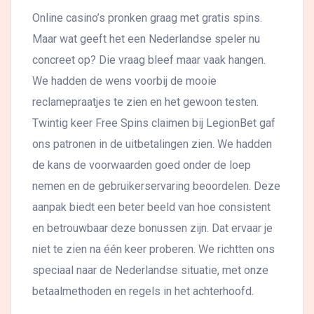
Online casino’s pronken graag met gratis spins.
Maar wat geeft het een Nederlandse speler nu
concreet op? Die vraag bleef maar vaak hangen.
We hadden de wens voorbij de mooie
reclamepraatjes te zien en het gewoon testen.
Twintig keer Free Spins claimen bij LegionBet gaf
ons patronen in de uitbetalingen zien. We hadden
de kans de voorwaarden goed onder de loep
nemen en de gebruikerservaring beoordelen. Deze
aanpak biedt een beter beeld van hoe consistent
en betrouwbaar deze bonussen zijn. Dat ervaar je
niet te zien na één keer proberen. We richtten ons
speciaal naar de Nederlandse situatie, met onze
betaalmethoden en regels in het achterhoofd.