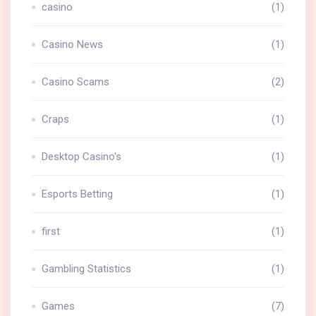
casino
(1)
Casino News
(1)
Casino Scams
(2)
Craps
(1)
Desktop Casino's
(1)
Esports Betting
(1)
first
(1)
Gambling Statistics
(1)
Games
(7)