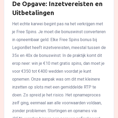
De Opgave: Inzetvereisten en
Uitbetalingen
Het echte karwei begint pas na het verkrijgen met
je Free Spins. Je moet die bonuswinst converteren
in opneembaar geld. Elke Free Spins bonus bij
LegionBet heeft inzetvereisten, meestal tussen de
35x en 40x de bonuswinst. In de praktijk komt dit
erop neer: win je €10 met gratis spins, dan moet je
voor €350 tot €400 wedden voordat je kunt
opnemen. Onze aanpak was om dit met kleinere
inzetten op slots met een gemiddelde RTP te
doen. Zo spreid je het risico. Het opnameproces
zelf ging, eenmaal aan alle voorwaarden voldaan,
zonder problemen. Stortingen en opnames via