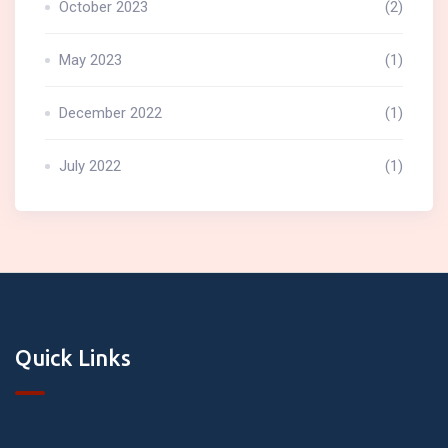
October 2023
(2)
May 2023
(1)
December 2022
(1)
July 2022
(1)
Quick Links