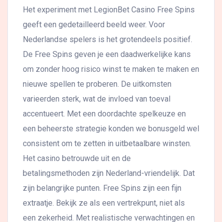
Het experiment met LegionBet Casino Free Spins
geeft een gedetailleerd beeld weer. Voor
Nederlandse spelers is het grotendeels positief.
De Free Spins geven je een daadwerkelijke kans
om zonder hoog risico winst te maken te maken en
nieuwe spellen te proberen. De uitkomsten
varieerden sterk, wat de invloed van toeval
accentueert. Met een doordachte spelkeuze en
een beheerste strategie konden we bonusgeld wel
consistent om te zetten in uitbetaalbare winsten.
Het casino betrouwde uit en de
betalingsmethoden zijn Nederland-vriendelijk. Dat
zijn belangrijke punten. Free Spins zijn een fijn
extraatje. Bekijk ze als een vertrekpunt, niet als
een zekerheid. Met realistische verwachtingen en