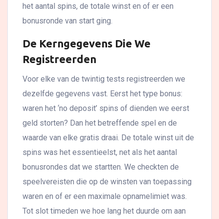
het aantal spins, de totale winst en of er een
bonusronde van start ging.
De Kerngegevens Die We
Registreerden
Voor elke van de twintig tests registreerden we
dezelfde gegevens vast. Eerst het type bonus:
waren het ‘no deposit’ spins of dienden we eerst
geld storten? Dan het betreffende spel en de
waarde van elke gratis draai. De totale winst uit de
spins was het essentieelst, net als het aantal
bonusrondes dat we startten. We checkten de
speelvereisten die op de winsten van toepassing
waren en of er een maximale opnamelimiet was.
Tot slot timeden we hoe lang het duurde om aan