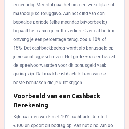
eenvoudig. Meestal gaat het om een wekelijkse of
maandelijkse teruggave. Aan het eind van een
bepaalde periode (elke maandag bijvoorbeeld)
bepaalt het casino je netto verlies. Over dat bedrag
ontvang je een percentage terug, zoals 10% of
15%. Dat cashbackbedrag wordt als bonusgeld op
je account bijgeschreven. Het grote voordeel is dat
de speelvoorwaarden voor dit bonusgeld vaak
gering zijn. Dat maakt cashback tot een van de
beste bonussen die je kunt krijgen.
Voorbeeld van een Cashback
Berekening
Kijk naar een week met 10% cashback. Je stort
€100 en speelt dit bedrag op. Aan het eind van de