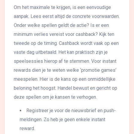
Om het maximale te krijgen, is een eenvoudige
aanpak. Lees eerst altijd de concrete voorwaarden.
Onder welke spellen geldt de actie? Is er een
minimum verlies vereist voor cashback? Kijk ten
tweede op de timing. Cashback wordt vaak op een
vaste dag uitbetaald. Het kan praktisch zijn je
speelsessies hierop af te stemmen. Voor instant
rewards dien je te weten welke ‘promotie games’
meespelen. Hier is de kans op een onmiddellijke
beloning het hoogst. Handel bewust en gericht op
deze spellen om je kansen te verhogen.
Registreer je voor de nieuwsbrief en push-
meldingen. Zo heb je geen enkele instant
reward.