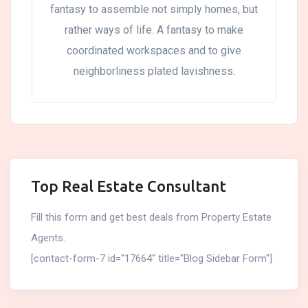
fantasy to assemble not simply homes, but
rather ways of life. A fantasy to make
coordinated workspaces and to give
neighborliness plated lavishness.
Top Real Estate Consultant
Fill this form and get best deals from Property Estate
Agents.
[contact-form-7 id="17664" title="Blog Sidebar Form"]