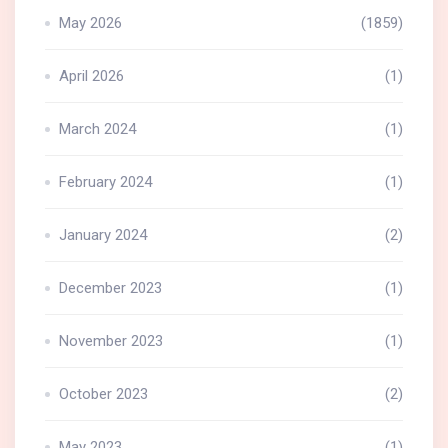
May 2026
(1859)
April 2026
(1)
March 2024
(1)
February 2024
(1)
January 2024
(2)
December 2023
(1)
November 2023
(1)
October 2023
(2)
May 2023
(1)