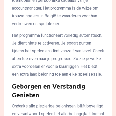
toernooien en persoonlijke cadeaus van je
accountmanager. Het programma is de wijze om
trouwe spelers in België te waarderen voor hun
vertrouwen en spelplezier.
Het programma functioneert volledig automatisch.
Je dient niets te activeren. Je spaart punten
tijdens het spelen en klimt vanzelf van level. Check
af en toe even naar je progressie. Zo zie je welke
extra voordelen er voor je klaarliggen. Het biedt
een extra laag beloning toe aan elke speelsessie.
Geborgen en Verstandig
Genieten
Ondanks alle plezierige beloningen, blijft beveiligd
en verantwoord spelen het allerbelangrijkst. Instant