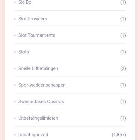
Sic Bo
(1)
Slot Providers
(1)
Slot Tournaments
(1)
Slots
(1)
Snelle Uitbetalingen
(2)
Sportweddenschappen
(1)
Sweepstakes Casinos
(1)
Uitbetalingslimieten
(1)
Uncategorized
(1,857)