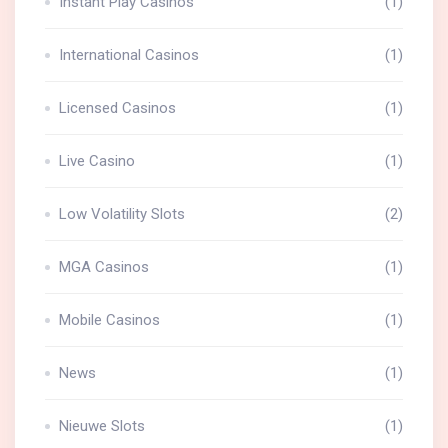
Instant Play Casinos
(1)
International Casinos
(1)
Licensed Casinos
(1)
Live Casino
(1)
Low Volatility Slots
(2)
MGA Casinos
(1)
Mobile Casinos
(1)
News
(1)
Nieuwe Slots
(1)