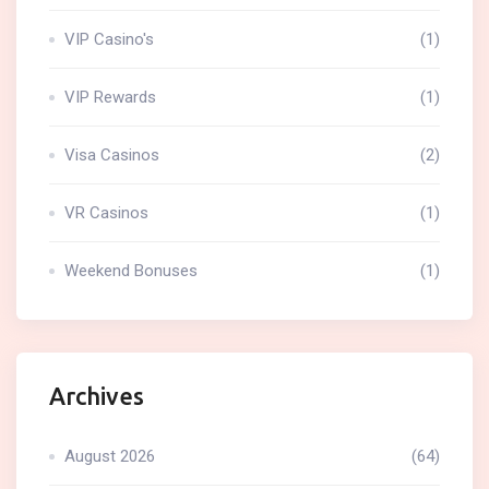
VIP Casino's
(1)
VIP Rewards
(1)
Visa Casinos
(2)
VR Casinos
(1)
Weekend Bonuses
(1)
Archives
August 2026
(64)