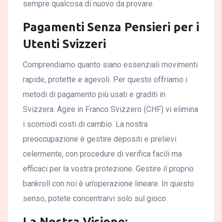
sempre qualcosa di nuovo da provare.
Pagamenti Senza Pensieri per i
Utenti Svizzeri
Comprendiamo quanto siano essenziali movimenti
rapide, protette e agevoli. Per questo offriamo i
metodi di pagamento più usati e graditi in
Svizzera. Agire in Franco Svizzero (CHF) vi elimina
i scomodi costi di cambio. La nostra
preoccupazione è gestire depositi e prelievi
celermente, con procedure di verifica facili ma
efficaci per la vostra protezione. Gestire il proprio
bankroll con noi è un’operazione lineare. In questo
senso, potete concentrarvi solo sul gioco.
La Nostra Visione: