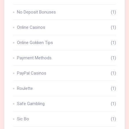
No Deposit Bonuses
(1)
Online Casinos
(1)
Online Gokken Tips
(1)
Payment Methods
(1)
PayPal Casinos
(1)
Roulette
(1)
Safe Gambling
(1)
Sic Bo
(1)