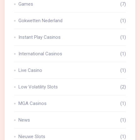
Games
(7)
Gokwetten Nederland
(1)
Instant Play Casinos
(1)
International Casinos
(1)
Live Casino
(1)
Low Volatility Slots
(2)
MGA Casinos
(1)
News
(1)
Nieuwe Slots
(1)