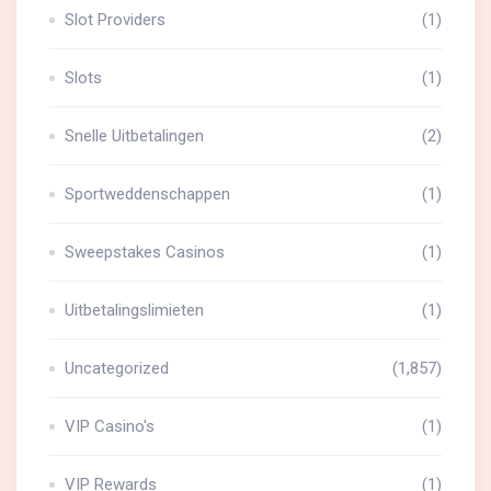
Slot Providers
(1)
Slots
(1)
Snelle Uitbetalingen
(2)
Sportweddenschappen
(1)
Sweepstakes Casinos
(1)
Uitbetalingslimieten
(1)
Uncategorized
(1,857)
VIP Casino's
(1)
VIP Rewards
(1)