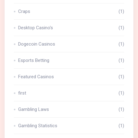
Craps
(1)
Desktop Casino's
(1)
Dogecoin Casinos
(1)
Esports Betting
(1)
Featured Casinos
(1)
first
(1)
Gambling Laws
(1)
Gambling Statistics
(1)