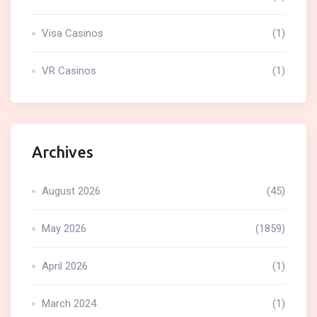
Visa Casinos
(1)
VR Casinos
(1)
Archives
August 2026
(45)
May 2026
(1859)
April 2026
(1)
March 2024
(1)