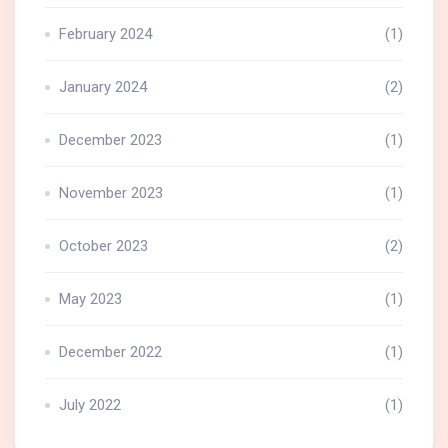
February 2024
(1)
January 2024
(2)
December 2023
(1)
November 2023
(1)
October 2023
(2)
May 2023
(1)
December 2022
(1)
July 2022
(1)