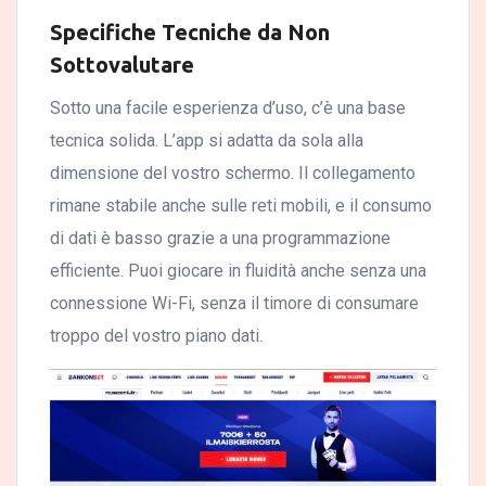
Specifiche Tecniche da Non
Sottovalutare
Sotto una facile esperienza d’uso, c’è una base
tecnica solida. L’app si adatta da sola alla
dimensione del vostro schermo. Il collegamento
rimane stabile anche sulle reti mobili, e il consumo
di dati è basso grazie a una programmazione
efficiente. Puoi giocare in fluidità anche senza una
connessione Wi-Fi, senza il timore di consumare
troppo del vostro piano dati.