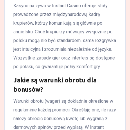
Kasyno na żywo w Instant Casino oferuje stoły
prowadzone przez międzynarodową kadrę
krupierów, którzy komunikują się głównie po
angielsku. Choć krupierzy mówiący wyłącznie po
polsku mogą nie być standardem, sama rozgrywka
jest intuicyjna i zrozumiała niezależnie od języka.
Wszystkie zasady gier oraz interfejs są dostępne
po polsku, co gwarantuje pełny komfort gry.
Jakie są warunki obrotu dla
bonusów?
Warunki obrotu (wager) są dokładnie określone w
regulaminie każdej promocji. Określają one, ile razy
należy obrócić bonusową kwotę lub wygraną z
darmowych spinów przed wypłatą. W Instant