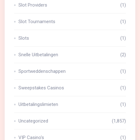
Slot Providers
(1)
Slot Tournaments
(1)
Slots
(1)
Snelle Uitbetalingen
(2)
Sportweddenschappen
(1)
Sweepstakes Casinos
(1)
Uitbetalingslimieten
(1)
Uncategorized
(1,857)
VIP Casino's
(1)