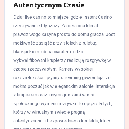
Autentycznym Czasie
Dział live casino to miejsce, gdzie Instant Casino
rzeczywiście błyszczy. Zabiera ona klimat
prawdziwego kasyna prosto do domu gracza. Jest
możliwość zasiąść przy stołach z ruletką,
blackjackiem lub baccaratem, gdzie
wykwalifikowani krupierzy realizują rozgrywkę w
czasie rzeczywistym. Kamery wysokiej
rozdzielczości i płynny streaming gwarantują, że
można poczuć jak w eleganckim salonie. Interakcja
z krupierem oraz innymi graczami wnosi
społecznego wymiaru rozrywki. To opcja dla tych,
którzy w wirtualnym świecie pragną
autentyczności i bezpośredniego kontaktu, który