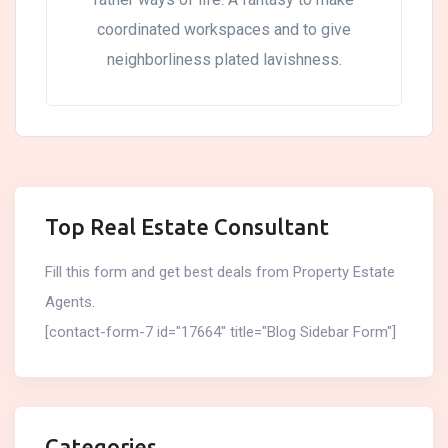
coordinated workspaces and to give
neighborliness plated lavishness.
Top Real Estate Consultant
Fill this form and get best deals from Property Estate
Agents.
[contact-form-7 id="17664" title="Blog Sidebar Form"]
Categories