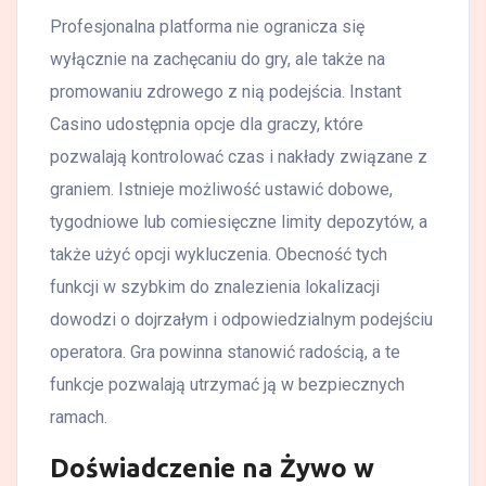
Profesjonalna platforma nie ogranicza się
wyłącznie na zachęcaniu do gry, ale także na
promowaniu zdrowego z nią podejścia. Instant
Casino udostępnia opcje dla graczy, które
pozwalają kontrolować czas i nakłady związane z
graniem. Istnieje możliwość ustawić dobowe,
tygodniowe lub comiesięczne limity depozytów, a
także użyć opcji wykluczenia. Obecność tych
funkcji w szybkim do znalezienia lokalizacji
dowodzi o dojrzałym i odpowiedzialnym podejściu
operatora. Gra powinna stanowić radością, a te
funkcje pozwalają utrzymać ją w bezpiecznych
ramach.
Doświadczenie na Żywo w