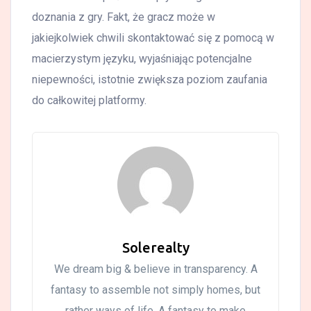
doznania z gry. Fakt, że gracz może w
jakiejkolwiek chwili skontaktować się z pomocą w
macierzystym języku, wyjaśniając potencjalne
niepewności, istotnie zwiększa poziom zaufania
do całkowitej platformy.
Solerealty
We dream big & believe in transparency. A
fantasy to assemble not simply homes, but
rather ways of life. A fantasy to make