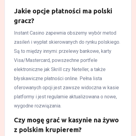
Jakie opcje płatności ma polski
gracz?
Instant Casino zapewnia obszerny wybór metod
zasileń i wypłat skierowanych do rynku polskiego.
Są to między innymi: przelewy bankowe, karty
Visa/Mastercard, powszechne portfele
elektroniczne jak Skrill czy Neteller, a także
błyskawiczne płatności online. Pełna lista
oferowanych opcji jest zawsze widoczna w kasie
platformy i jest regularnie aktualizowana o nowe,
wygodne rozwiązania.
Czy mogę grać w kasynie na żywo
z polskim krupierem?