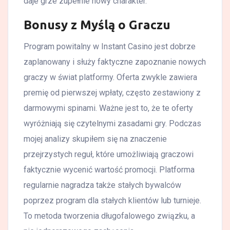
daje grze zupełnie nowy charakter.
Bonusy z Myślą o Graczu
Program powitalny w Instant Casino jest dobrze
zaplanowany i służy faktyczne zapoznanie nowych
graczy w świat platformy. Oferta zwykle zawiera
premię od pierwszej wpłaty, często zestawiony z
darmowymi spinami. Ważne jest to, że te oferty
wyróżniają się czytelnymi zasadami gry. Podczas
mojej analizy skupiłem się na znaczenie
przejrzystych reguł, które umożliwiają graczowi
faktycznie wycenić wartość promocji. Platforma
regularnie nagradza także stałych bywalców
poprzez program dla stałych klientów lub turnieje.
To metoda tworzenia długofalowego związku, a