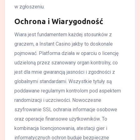
w zgłoszeniu.
Ochrona i Wiarygodność
Wiara jest fundamentem każdej stosunków z
graczem, a Instant Casino jakby to doskonale
pojmować. Platforma działa w oparciu o licencję
udzieloną przez szanowany organ kontrolny, co
jest dla mnie gwarancją jasności i zgodności z
globalnymi standardami. Wszystkie tytuły są
poddawane regularnym kontrolom pod aspektem
randomizacji i uczciwości. Nowoczesne
szyfrowanie SSL ochrania informacje osobowe
oraz operacje finansowe użytkowników. To
kombinacja licencjonowania, atestacji gier i
informatycznych ochron buduje bezpieczne