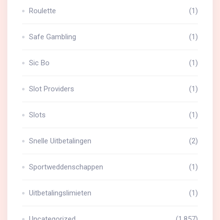
Roulette
(1)
Safe Gambling
(1)
Sic Bo
(1)
Slot Providers
(1)
Slots
(1)
Snelle Uitbetalingen
(2)
Sportweddenschappen
(1)
Uitbetalingslimieten
(1)
Uncategorized
(1,857)