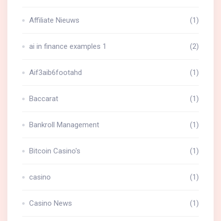
Affiliate Nieuws
(1)
ai in finance examples 1
(2)
Aif3aib6footahd
(1)
Baccarat
(1)
Bankroll Management
(1)
Bitcoin Casino's
(1)
casino
(1)
Casino News
(1)