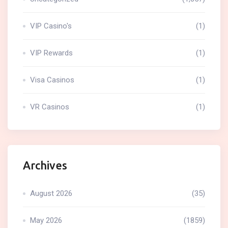
VIP Casino's
(1)
VIP Rewards
(1)
Visa Casinos
(1)
VR Casinos
(1)
Archives
August 2026
(35)
May 2026
(1859)