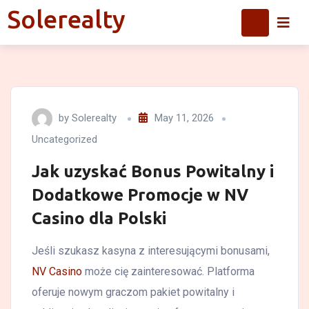
Skip
Solerealty
Solerealty
to
content
by
Solerealty
May 11, 2026
Uncategorized
Jak uzyskać Bonus Powitalny i
Dodatkowe Promocje w NV
Casino dla Polski
Jeśli szukasz kasyna z interesującymi bonusami,
NV Casino
może cię zainteresować. Platforma
oferuje nowym graczom pakiet powitalny i