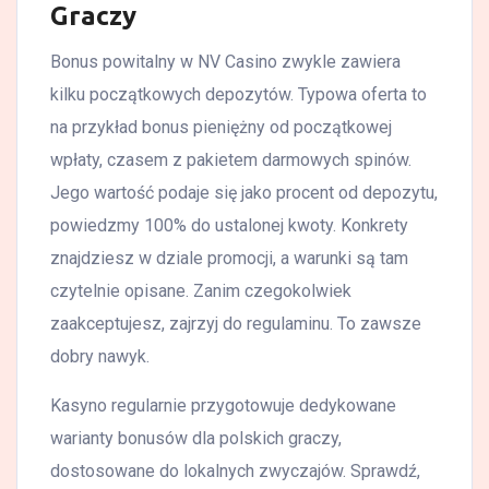
Graczy
Bonus powitalny w NV Casino zwykle zawiera
kilku początkowych depozytów. Typowa oferta to
na przykład bonus pieniężny od początkowej
wpłaty, czasem z pakietem darmowych spinów.
Jego wartość podaje się jako procent od depozytu,
powiedzmy 100% do ustalonej kwoty. Konkrety
znajdziesz w dziale promocji, a warunki są tam
czytelnie opisane. Zanim czegokolwiek
zaakceptujesz, zajrzyj do regulaminu. To zawsze
dobry nawyk.
Kasyno regularnie przygotowuje dedykowane
warianty bonusów dla polskich graczy,
dostosowane do lokalnych zwyczajów. Sprawdź,