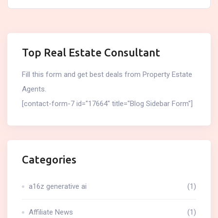
Top Real Estate Consultant
Fill this form and get best deals from Property Estate
Agents.
[contact-form-7 id="17664" title="Blog Sidebar Form"]
Categories
a16z generative ai
(1)
Affiliate News
(1)