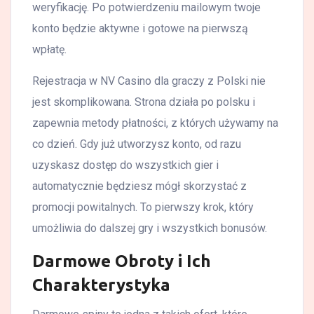
weryfikację. Po potwierdzeniu mailowym twoje
konto będzie aktywne i gotowe na pierwszą
wpłatę.
Rejestracja w NV Casino dla graczy z Polski nie
jest skomplikowana. Strona działa po polsku i
zapewnia metody płatności, z których używamy na
co dzień. Gdy już utworzysz konto, od razu
uzyskasz dostęp do wszystkich gier i
automatycznie będziesz mógł skorzystać z
promocji powitalnych. To pierwszy krok, który
umożliwia do dalszej gry i wszystkich bonusów.
Darmowe Obroty i Ich
Charakterystyka