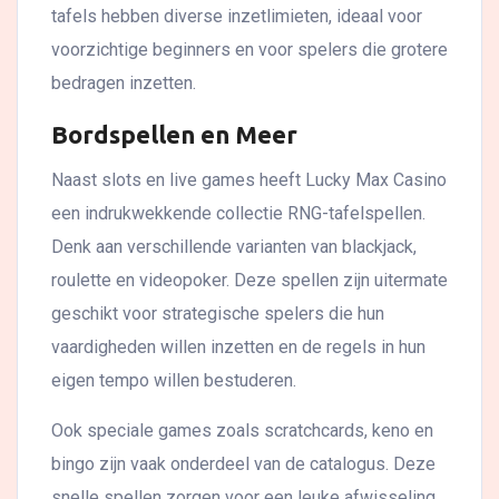
tafels hebben diverse inzetlimieten, ideaal voor
voorzichtige beginners en voor spelers die grotere
bedragen inzetten.
Bordspellen en Meer
Naast slots en live games heeft Lucky Max Casino
een indrukwekkende collectie RNG-tafelspellen.
Denk aan verschillende varianten van blackjack,
roulette en videopoker. Deze spellen zijn uitermate
geschikt voor strategische spelers die hun
vaardigheden willen inzetten en de regels in hun
eigen tempo willen bestuderen.
Ook speciale games zoals scratchcards, keno en
bingo zijn vaak onderdeel van de catalogus. Deze
snelle spellen zorgen voor een leuke afwisseling