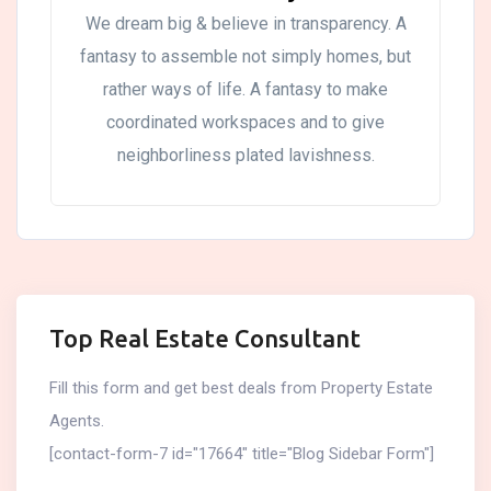
We dream big & believe in transparency. A
fantasy to assemble not simply homes, but
rather ways of life. A fantasy to make
coordinated workspaces and to give
neighborliness plated lavishness.
Top Real Estate Consultant
Fill this form and get best deals from Property Estate
Agents.
[contact-form-7 id="17664" title="Blog Sidebar Form"]