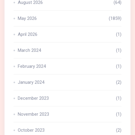
August 2026
(64)
May 2026
(1859)
April 2026
(1)
March 2024
(1)
February 2024
(1)
January 2024
(2)
December 2023
(1)
November 2023
(1)
October 2023
(2)