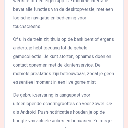
website of een eigen app. De mobiele interface
bevat alle functies van de desktopversie, met een
logische navigatie en bediening voor
touchscreens.
Of u in de trein zit, thuis op de bank bent of ergens
anders, je hebt toegang tot de gehele
gamecollectie. Je kunt storten, opnames doen en
contact opnemen met de klantenservice. De
mobiele prestaties zijn betrouwbaar, zodat je geen
essentieel moment in een live game mist.
De gebruikservaring is aangepast voor
uiteenlopende schermgroottes en voor zowel iOS
als Android. Push-notificaties houden je op de
hoogte van actuele acties en bonussen. Zo mis je