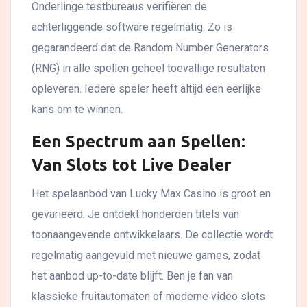
Onderlinge testbureaus verifiëren de
achterliggende software regelmatig. Zo is
gegarandeerd dat de Random Number Generators
(RNG) in alle spellen geheel toevallige resultaten
opleveren. Iedere speler heeft altijd een eerlijke
kans om te winnen.
Een Spectrum aan Spellen:
Van Slots tot Live Dealer
Het spelaanbod van Lucky Max Casino is groot en
gevarieerd. Je ontdekt honderden titels van
toonaangevende ontwikkelaars. De collectie wordt
regelmatig aangevuld met nieuwe games, zodat
het aanbod up-to-date blijft. Ben je fan van
klassieke fruitautomaten of moderne video slots