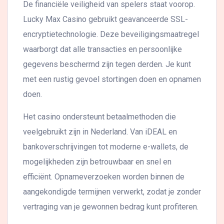
De financiële veiligheid van spelers staat voorop.
Lucky Max Casino gebruikt geavanceerde SSL-
encryptietechnologie. Deze beveiligingsmaatregel
waarborgt dat alle transacties en persoonlijke
gegevens beschermd zijn tegen derden. Je kunt
met een rustig gevoel stortingen doen en opnamen
doen.
Het casino ondersteunt betaalmethoden die
veelgebruikt zijn in Nederland. Van iDEAL en
bankoverschrijvingen tot moderne e-wallets, de
mogelijkheden zijn betrouwbaar en snel en
efficiënt. Opnameverzoeken worden binnen de
aangekondigde termijnen verwerkt, zodat je zonder
vertraging van je gewonnen bedrag kunt profiteren.