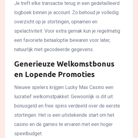
Je treft elke transactie terug in een gedetailleerd
logboek binnen je account. Zo behoud je volledig
overzicht op je stortingen, opnamen en
spelactiviteit. Voor extra gemak kun je regelmatig
een favoriete betaaloptie bewaren voor later,
natuurlijk met gecodeerde gegevens.
Generieuze Welkomstbonus
en Lopende Promoties
Nieuwe spelers krijgen Lucky Max Casino een
lucratief welkomstpakket. Gewoonlijk is dit uit
bonusgeld en free spins verdeeld over de eerste
stortingen. Het is een uitstekende start om het
casino en de games te ervaren met een hoger
speelbudget.