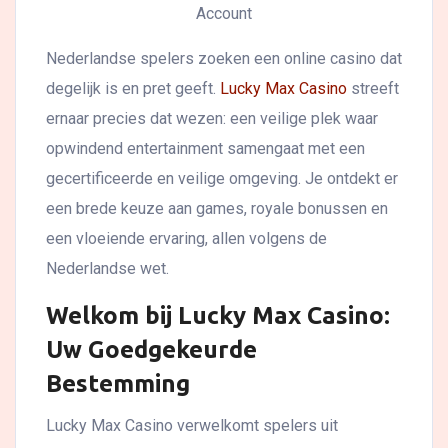
Nederlandse spelers zoeken een online casino dat
degelijk is en pret geeft.
Lucky Max Casino
streeft
ernaar precies dat wezen: een veilige plek waar
opwindend entertainment samengaat met een
gecertificeerde en veilige omgeving. Je ontdekt er
een brede keuze aan games, royale bonussen en
een vloeiende ervaring, allen volgens de
Nederlandse wet.
Welkom bij Lucky Max Casino:
Uw Goedgekeurde
Bestemming
Lucky Max Casino verwelkomt spelers uit