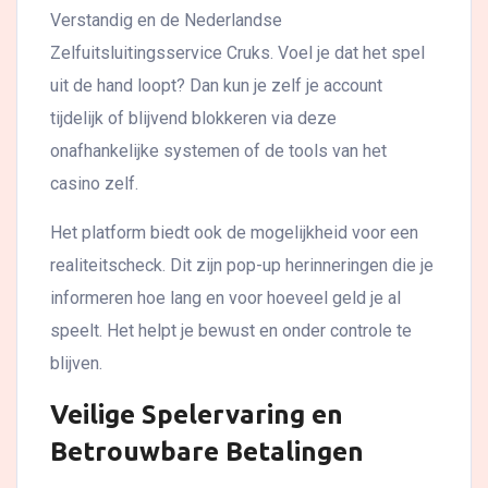
Verstandig en de Nederlandse
Zelfuitsluitingsservice Cruks. Voel je dat het spel
uit de hand loopt? Dan kun je zelf je account
tijdelijk of blijvend blokkeren via deze
onafhankelijke systemen of de tools van het
casino zelf.
Het platform biedt ook de mogelijkheid voor een
realiteitscheck. Dit zijn pop-up herinneringen die je
informeren hoe lang en voor hoeveel geld je al
speelt. Het helpt je bewust en onder controle te
blijven.
Veilige Spelervaring en
Betrouwbare Betalingen