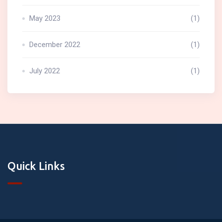
May 2023
(1)
December 2022
(1)
July 2022
(1)
Quick Links