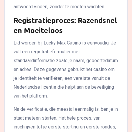
antwoord vinden, zonder te moeten wachten.
Registratieproces: Razendsnel
en Moeiteloos
Lid worden bij Lucky Max Casino is eenvoudig. Je
vult een registratieformulier met
standaardinformatie zoals je naam, geboortedatum
en adres. Deze gegevens gebruikt het casino om
je identiteit te verifiëren, een vereiste vanuit de
Nederlandse licentie die helpt aan de beveiliging
van het platform.
Na de verificatie, die meestal eenmalig is, ben je in
staat meteen starten. Het hele proces, van
inschrijven tot je eerste storting en eerste rondes,