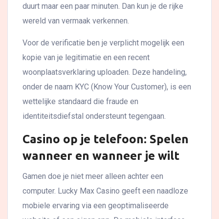
duurt maar een paar minuten. Dan kun je de rijke
wereld van vermaak verkennen.
Voor de verificatie ben je verplicht mogelijk een
kopie van je legitimatie en een recent
woonplaatsverklaring uploaden. Deze handeling,
onder de naam KYC (Know Your Customer), is een
wettelijke standaard die fraude en
identiteitsdiefstal ondersteunt tegengaan.
Casino op je telefoon: Spelen
wanneer en wanneer je wilt
Gamen doe je niet meer alleen achter een
computer. Lucky Max Casino geeft een naadloze
mobiele ervaring via een geoptimaliseerde