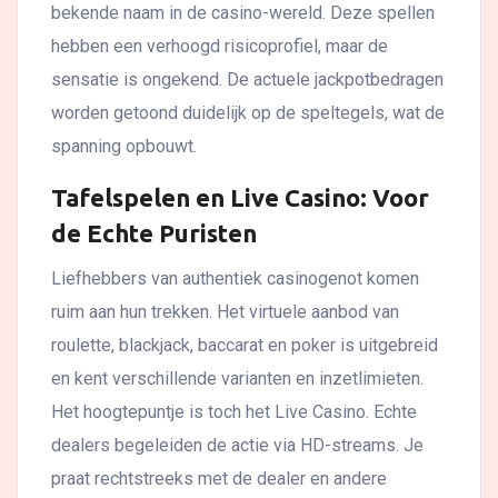
bekende naam in de casino-wereld. Deze spellen
hebben een verhoogd risicoprofiel, maar de
sensatie is ongekend. De actuele jackpotbedragen
worden getoond duidelijk op de speltegels, wat de
spanning opbouwt.
Tafelspelen en Live Casino: Voor
de Echte Puristen
Liefhebbers van authentiek casinogenot komen
ruim aan hun trekken. Het virtuele aanbod van
roulette, blackjack, baccarat en poker is uitgebreid
en kent verschillende varianten en inzetlimieten.
Het hoogtepuntje is toch het Live Casino. Echte
dealers begeleiden de actie via HD-streams. Je
praat rechtstreeks met de dealer en andere