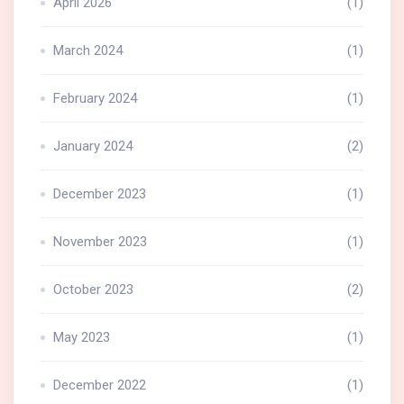
April 2026
(1)
March 2024
(1)
February 2024
(1)
January 2024
(2)
December 2023
(1)
November 2023
(1)
October 2023
(2)
May 2023
(1)
December 2022
(1)