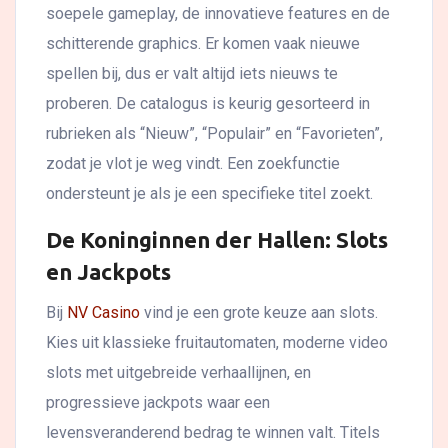
soepele gameplay, de innovatieve features en de
schitterende graphics. Er komen vaak nieuwe
spellen bij, dus er valt altijd iets nieuws te
proberen. De catalogus is keurig gesorteerd in
rubrieken als “Nieuw”, “Populair” en “Favorieten”,
zodat je vlot je weg vindt. Een zoekfunctie
ondersteunt je als je een specifieke titel zoekt.
De Koninginnen der Hallen: Slots
en Jackpots
Bij
NV Casino
vind je een grote keuze aan slots.
Kies uit klassieke fruitautomaten, moderne video
slots met uitgebreide verhaallijnen, en
progressieve jackpots waar een
levensveranderend bedrag te winnen valt. Titels