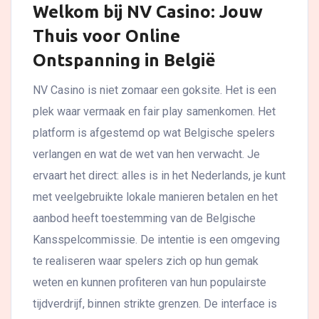
Welkom bij NV Casino: Jouw
Thuis voor Online
Ontspanning in België
NV Casino is niet zomaar een goksite. Het is een
plek waar vermaak en fair play samenkomen. Het
platform is afgestemd op wat Belgische spelers
verlangen en wat de wet van hen verwacht. Je
ervaart het direct: alles is in het Nederlands, je kunt
met veelgebruikte lokale manieren betalen en het
aanbod heeft toestemming van de Belgische
Kansspelcommissie. De intentie is een omgeving
te realiseren waar spelers zich op hun gemak
weten en kunnen profiteren van hun populairste
tijdverdrijf, binnen strikte grenzen. De interface is