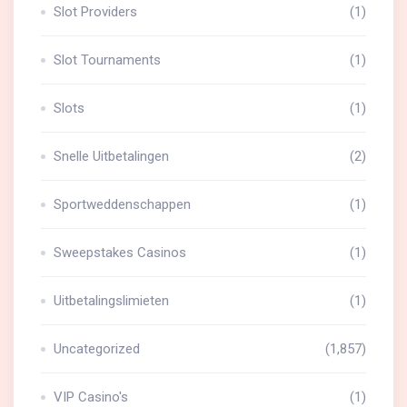
Slot Providers
(1)
Slot Tournaments
(1)
Slots
(1)
Snelle Uitbetalingen
(2)
Sportweddenschappen
(1)
Sweepstakes Casinos
(1)
Uitbetalingslimieten
(1)
Uncategorized
(1,857)
VIP Casino's
(1)