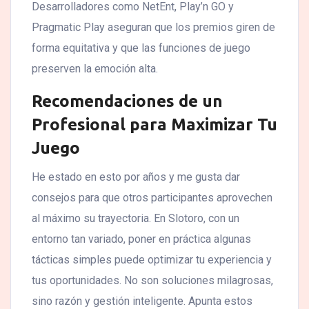
Desarrolladores como NetEnt, Play’n GO y
Pragmatic Play aseguran que los premios giren de
forma equitativa y que las funciones de juego
preserven la emoción alta.
Recomendaciones de un
Profesional para Maximizar Tu
Juego
He estado en esto por años y me gusta dar
consejos para que otros participantes aprovechen
al máximo su trayectoria. En Slotoro, con un
entorno tan variado, poner en práctica algunas
tácticas simples puede optimizar tu experiencia y
tus oportunidades. No son soluciones milagrosas,
sino razón y gestión inteligente. Apunta estos