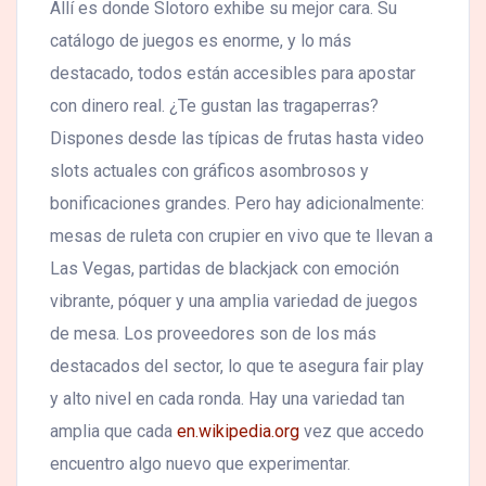
Allí es donde Slotoro exhibe su mejor cara. Su
catálogo de juegos es enorme, y lo más
destacado, todos están accesibles para apostar
con dinero real. ¿Te gustan las tragaperras?
Dispones desde las típicas de frutas hasta video
slots actuales con gráficos asombrosos y
bonificaciones grandes. Pero hay adicionalmente:
mesas de ruleta con crupier en vivo que te llevan a
Las Vegas, partidas de blackjack con emoción
vibrante, póquer y una amplia variedad de juegos
de mesa. Los proveedores son de los más
destacados del sector, lo que te asegura fair play
y alto nivel en cada ronda. Hay una variedad tan
amplia que cada
en.wikipedia.org
vez que accedo
encuentro algo nuevo que experimentar.