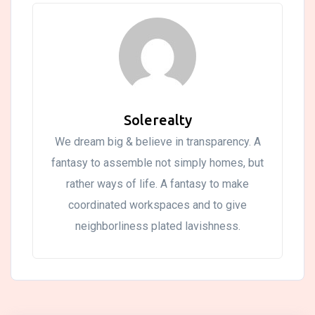
Solerealty
We dream big & believe in transparency. A
fantasy to assemble not simply homes, but
rather ways of life. A fantasy to make
coordinated workspaces and to give
neighborliness plated lavishness.