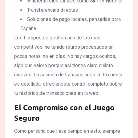
Billeteras electrónicas como Skrill y Neteller
Transferencias directas
Soluciones de pago locales, pensadas para
España
Los tiempos de gestión son de los más
competitivos; he tenido retiros procesados en
pocas horas, no en días. No hay cargos ocultos,
algo que valoro porque así tienes claro cuánto
mueves. La sección de transacciones en tu cuenta
es detallada, ofreciéndote control completo sobre
tu histórico de transacciones en la web.
El Compromiso con el Juego
Seguro
Como persona que lleva tiempo en esto, siempre