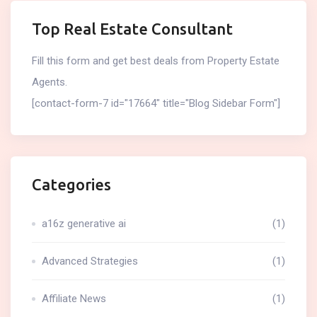
Top Real Estate Consultant
Fill this form and get best deals from Property Estate
Agents.
[contact-form-7 id="17664" title="Blog Sidebar Form"]
Categories
a16z generative ai
(1)
Advanced Strategies
(1)
Affiliate News
(1)