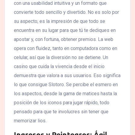
con una usabilidad intuitiva y un formato que
convierte todo sencillo y divertido. No es solo por
su aspecto; es la impresión de que todo se
encuentra en su lugar para que tú te dediques en
apostar y, con fortuna, obtener premios. La web
opera con fluidez, tanto en computadora como en
celular, así que la diversión no se detiene. Un
casino que cuida la vivencia desde el inicio
demuestra que valora a sus usuarios. Eso significa
lo que consigue Slotoro. Se percibe el esmero en
los aspectos, desde la gama de matices hasta la
posición de los iconos para jugar rápido, todo
pensado para que te involucres sin tener que
memorizar lios.
Ingresos y Reintegros: Ágil,