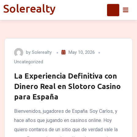
Skip
Solerealty
Solerealty
to
content
by
Solerealty
May 10, 2026
Uncategorized
La Experiencia Definitiva con
Dinero Real en Slotoro Casino
para España
Bienvenidos, jugadores de España. Soy Carlos, y
hace años que jugando en casinos online. Hoy
quiero contaros de un sitio que de verdad vale la