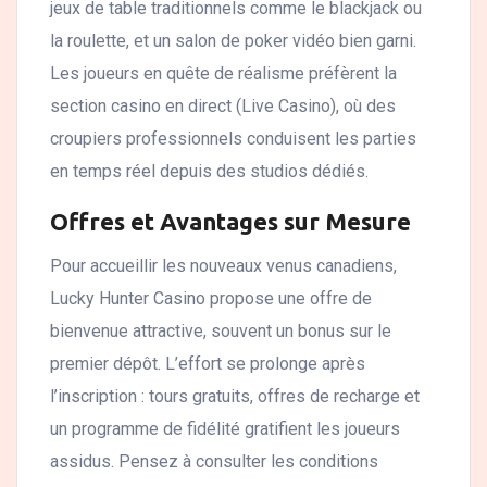
jeux de table traditionnels comme le blackjack ou
la roulette, et un salon de poker vidéo bien garni.
Les joueurs en quête de réalisme préfèrent la
section casino en direct (Live Casino), où des
croupiers professionnels conduisent les parties
en temps réel depuis des studios dédiés.
Offres et Avantages sur Mesure
Pour accueillir les nouveaux venus canadiens,
Lucky Hunter Casino propose une offre de
bienvenue attractive, souvent un bonus sur le
premier dépôt. L’effort se prolonge après
l’inscription : tours gratuits, offres de recharge et
un programme de fidélité gratifient les joueurs
assidus. Pensez à consulter les conditions