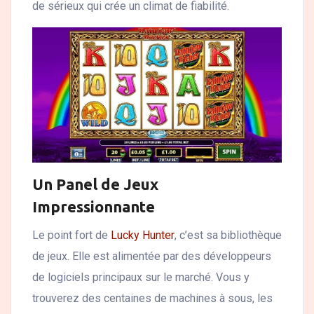
de sérieux qui crée un climat de fiabilité.
Un Panel de Jeux
Impressionnante
Le point fort de
Lucky Hunter
, c’est sa bibliothèque
de jeux. Elle est alimentée par des développeurs
de logiciels principaux sur le marché. Vous y
trouverez des centaines de machines à sous, les