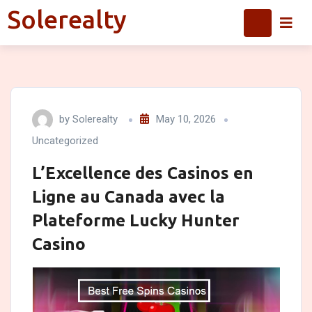
Skip
Solerealty
Solerealty
to
content
by
Solerealty
May 10, 2026
Uncategorized
L’Excellence des Casinos en
Ligne au Canada avec la
Plateforme Lucky Hunter
Casino