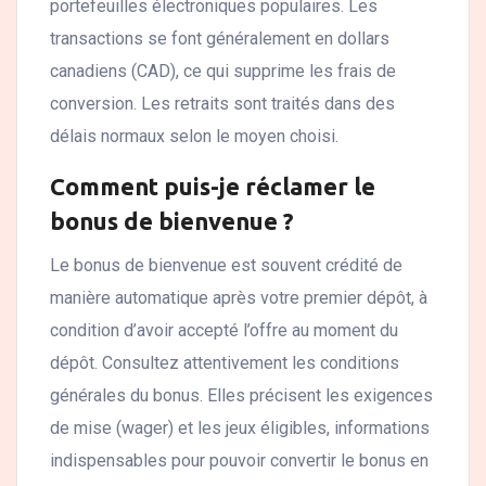
portefeuilles électroniques populaires. Les
transactions se font généralement en dollars
canadiens (CAD), ce qui supprime les frais de
conversion. Les retraits sont traités dans des
délais normaux selon le moyen choisi.
Comment puis-je réclamer le
bonus de bienvenue ?
Le bonus de bienvenue est souvent crédité de
manière automatique après votre premier dépôt, à
condition d’avoir accepté l’offre au moment du
dépôt. Consultez attentivement les conditions
générales du bonus. Elles précisent les exigences
de mise (wager) et les jeux éligibles, informations
indispensables pour pouvoir convertir le bonus en