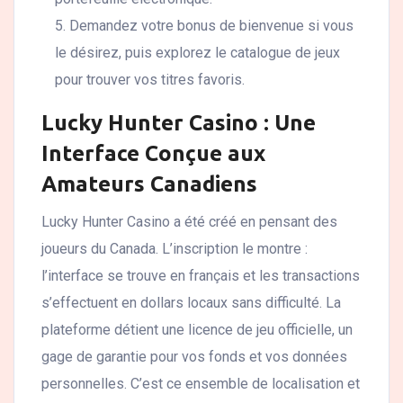
Demandez votre bonus de bienvenue si vous
le désirez, puis explorez le catalogue de jeux
pour trouver vos titres favoris.
Lucky Hunter Casino : Une
Interface Conçue aux
Amateurs Canadiens
Lucky Hunter Casino a été créé en pensant des
joueurs du Canada. L’inscription le montre :
l’interface se trouve en français et les transactions
s’effectuent en dollars locaux sans difficulté. La
plateforme détient une licence de jeu officielle, un
gage de garantie pour vos fonds et vos données
personnelles. C’est ce ensemble de localisation et