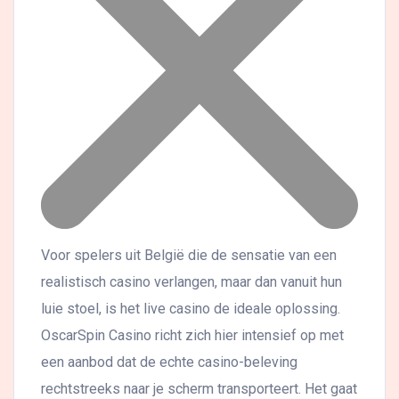
Voor spelers uit België die de sensatie van een
realistisch casino verlangen, maar dan vanuit hun
luie stoel, is het live casino de ideale oplossing.
OscarSpin Casino richt zich hier intensief op met
een aanbod dat de echte casino-beleving
rechtstreeks naar je scherm transporteert. Het gaat