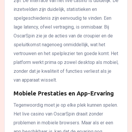
zijn. De interface van het live casino is duidelijk. De
inzetvelden zijn duidelijk, statistieken en
spelgeschiedenis zijn eenvoudig te vinden. Een
lage latency, ofwel vertraging, is onmisbaar. Bij
OscarSpin zie je de acties van de croupier en de
speluitkomst nagenoeg onmiddellijk, wat het
vertrouwen en het spelplezier ten goede komt. Het
platform werkt prima op zowel desktop als mobiel,
zonder dat je kwaliteit of functies verliest als je
van apparaat wisselt.
Mobiele Prestaties en App-Ervaring
Tegenwoordig moet je op elke plek kunnen spelen.
Het live casino van OscarSpin draait zonder
problemen in mobiele browsers. Maar als er een
app beschikbaar is, kan dat de ervaring nog