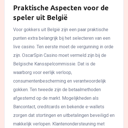
Praktische Aspecten voor de
speler uit België
Voor gokkers uit België zijn een paar praktische
punten extra belangrijk bij het selecteren van een
live casino. Ten eerste moet de vergunning in orde
zijn. OscarSpin Casino moet vermeld zijn bij de
Belgische Kansspelcommissie. Dat is de
waarborg voor eerlijk verloop,
consumentenbescherming en verantwoordelijk
gokken. Ten tweede zijn de betaalmethoden
afgestemd op de markt. Mogelijkheden als
Bancontact, creditcards en bekende e-wallets
zorgen dat stortingen en uitbetalingen beveiligd en
makkelijk verlopen. Klantenondersteuning met