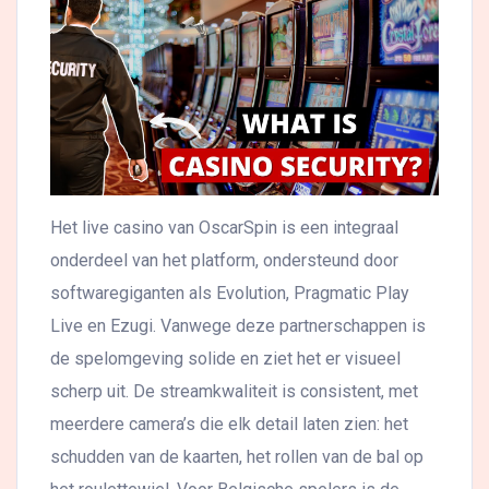
Het live casino van OscarSpin is een integraal
onderdeel van het platform, ondersteund door
softwaregiganten als Evolution, Pragmatic Play
Live en Ezugi. Vanwege deze partnerschappen is
de spelomgeving solide en ziet het er visueel
scherp uit. De streamkwaliteit is consistent, met
meerdere camera’s die elk detail laten zien: het
schudden van de kaarten, het rollen van de bal op