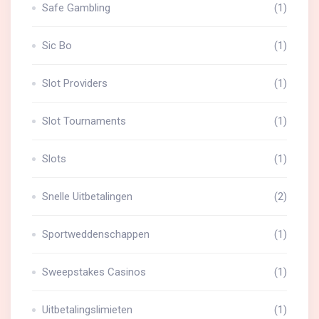
Safe Gambling
(1)
Sic Bo
(1)
Slot Providers
(1)
Slot Tournaments
(1)
Slots
(1)
Snelle Uitbetalingen
(2)
Sportweddenschappen
(1)
Sweepstakes Casinos
(1)
Uitbetalingslimieten
(1)