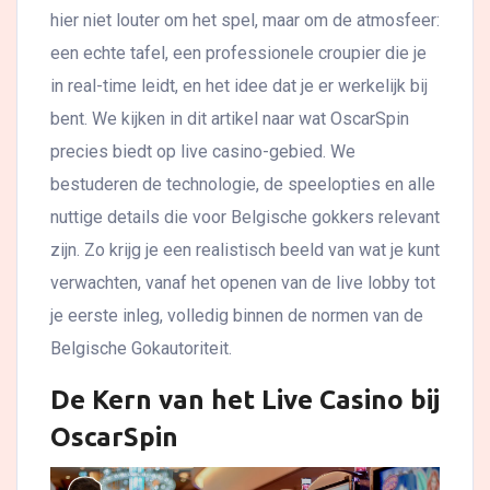
hier niet louter om het spel, maar om de atmosfeer:
een echte tafel, een professionele croupier die je
in real-time leidt, en het idee dat je er werkelijk bij
bent. We kijken in dit artikel naar wat OscarSpin
precies biedt op live casino-gebied. We
bestuderen de technologie, de speelopties en alle
nuttige details die voor Belgische gokkers relevant
zijn. Zo krijg je een realistisch beeld van wat je kunt
verwachten, vanaf het openen van de live lobby tot
je eerste inleg, volledig binnen de normen van de
Belgische Gokautoriteit.
De Kern van het Live Casino bij
OscarSpin