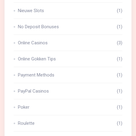
Nieuwe Slots
(1)
No Deposit Bonuses
(1)
Online Casinos
(3)
Online Gokken Tips
(1)
Payment Methods
(1)
PayPal Casinos
(1)
Poker
(1)
Roulette
(1)