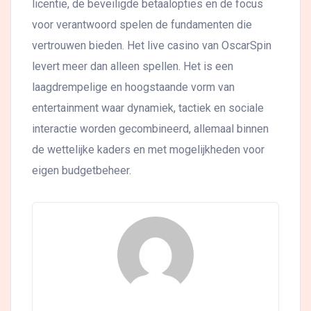
licentie, de beveiligde betaalopties en de focus
voor verantwoord spelen de fundamenten die
vertrouwen bieden. Het live casino van OscarSpin
levert meer dan alleen spellen. Het is een
laagdrempelige en hoogstaande vorm van
entertainment waar dynamiek, tactiek en sociale
interactie worden gecombineerd, allemaal binnen
de wettelijke kaders en met mogelijkheden voor
eigen budgetbeheer.