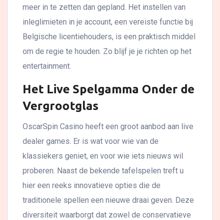
meer in te zetten dan gepland. Het instellen van
inleglimieten in je account, een vereiste functie bij
Belgische licentiehouders, is een praktisch middel
om de regie te houden. Zo blijf je je richten op het
entertainment.
Het Live Spelgamma Onder de
Vergrootglas
OscarSpin Casino heeft een groot aanbod aan live
dealer games. Er is wat voor wie van de
klassiekers geniet, en voor wie iets nieuws wil
proberen. Naast de bekende tafelspelen treft u
hier een reeks innovatieve opties die de
traditionele spellen een nieuwe draai geven. Deze
diversiteit waarborgt dat zowel de conservatieve