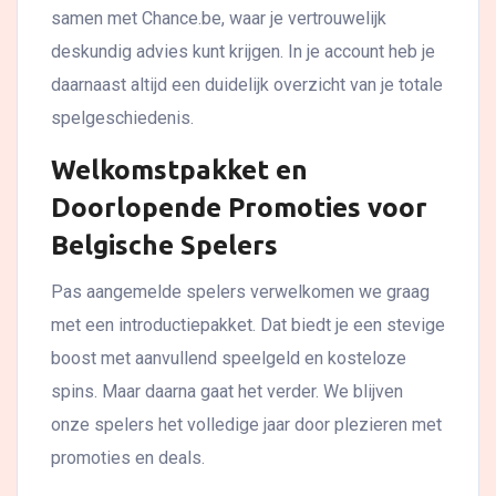
samen met Chance.be, waar je vertrouwelijk
deskundig advies kunt krijgen. In je account heb je
daarnaast altijd een duidelijk overzicht van je totale
spelgeschiedenis.
Welkomstpakket en
Doorlopende Promoties voor
Belgische Spelers
Pas aangemelde spelers verwelkomen we graag
met een introductiepakket. Dat biedt je een stevige
boost met aanvullend speelgeld en kosteloze
spins. Maar daarna gaat het verder. We blijven
onze spelers het volledige jaar door plezieren met
promoties en deals.