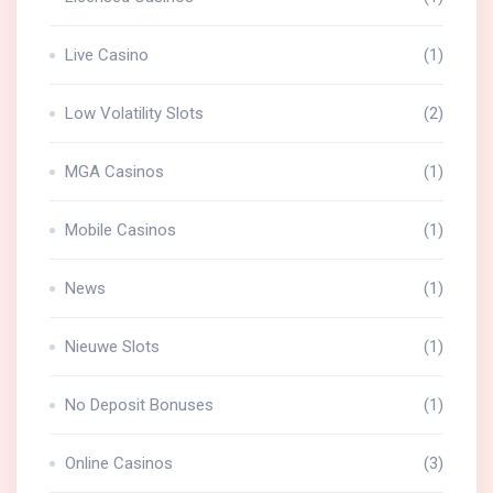
Live Casino
(1)
Low Volatility Slots
(2)
MGA Casinos
(1)
Mobile Casinos
(1)
News
(1)
Nieuwe Slots
(1)
No Deposit Bonuses
(1)
Online Casinos
(3)