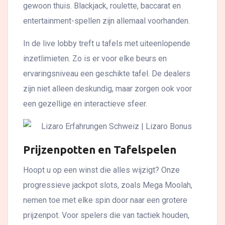
gewoon thuis. Blackjack, roulette, baccarat en
entertainment-spellen zijn allemaal voorhanden.
In de live lobby treft u tafels met uiteenlopende
inzetlimieten. Zo is er voor elke beurs en
ervaringsniveau een geschikte tafel. De dealers
zijn niet alleen deskundig, maar zorgen ook voor
een gezellige en interactieve sfeer.
Prijzenpotten en Tafelspelen
Hoopt u op een winst die alles wijzigt? Onze
progressieve jackpot slots, zoals Mega Moolah,
nemen toe met elke spin door naar een grotere
prijzenpot. Voor spelers die van tactiek houden,