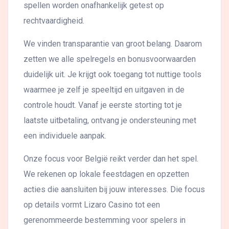
spellen worden onafhankelijk getest op
rechtvaardigheid.
We vinden transparantie van groot belang. Daarom
zetten we alle spelregels en bonusvoorwaarden
duidelijk uit. Je krijgt ook toegang tot nuttige tools
waarmee je zelf je speeltijd en uitgaven in de
controle houdt. Vanaf je eerste storting tot je
laatste uitbetaling, ontvang je ondersteuning met
een individuele aanpak.
Onze focus voor België reikt verder dan het spel.
We rekenen op lokale feestdagen en opzetten
acties die aansluiten bij jouw interesses. Die focus
op details vormt Lizaro Casino tot een
gerenommeerde bestemming voor spelers in