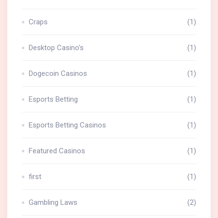
Craps
(1)
Desktop Casino's
(1)
Dogecoin Casinos
(1)
Esports Betting
(1)
Esports Betting Casinos
(1)
Featured Casinos
(1)
first
(1)
Gambling Laws
(2)