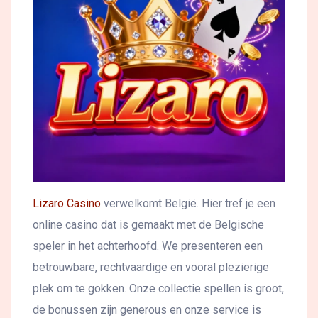
Lizaro Casino
verwelkomt België. Hier tref je een
online casino dat is gemaakt met de Belgische
speler in het achterhoofd. We presenteren een
betrouwbare, rechtvaardige en vooral plezierige
plek om te gokken. Onze collectie spellen is groot,
de bonussen zijn generous en onze service is