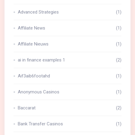
Advanced Strategies
(1)
Affiliate News
(1)
Affiliate Nieuws
(1)
ai in finance examples 1
(2)
Aif3aib6footahd
(1)
Anonymous Casinos
(1)
Baccarat
(2)
Bank Transfer Casinos
(1)