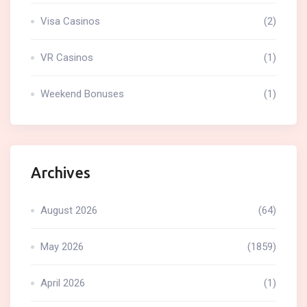
Visa Casinos
(2)
VR Casinos
(1)
Weekend Bonuses
(1)
Archives
August 2026
(64)
May 2026
(1859)
April 2026
(1)