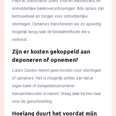
PayPal, creditcards zoals Visa en Mastercard, en
onmiddellijke bankoverschrijvingen. Alle opties zijn
betrouwbaar en zorgen voor onmiddellijke
stortingen. Opnames transfereren we zo spoedig
mogelijk terug naar de betaalmethode die u
verkiest.
Zijn er kosten gekoppeld aan
deponeren of opnemen?
Lizaro Casino rekent geen kosten voor stortingen
of opnames. Het is mogelijk echter zijn dat je
eigen bank of betaaldienstverlener
transactiekosten in rekent. Vraag daar bij hen naar
voor de geruststelling.
Hoelang duurt het voordat mijn