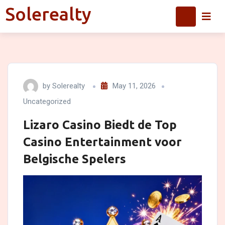
Skip
Solerealty
Solerealty
to
content
by
Solerealty
May 11, 2026
Uncategorized
Lizaro Casino Biedt de Top
Casino Entertainment voor
Belgische Spelers