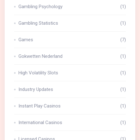
Gambling Psychology
(1)
Gambling Statistics
(1)
Games
(7)
Gokwetten Nederland
(1)
High Volatility Slots
(1)
Industry Updates
(1)
Instant Play Casinos
(1)
International Casinos
(1)
Licensed Casinos
(1)