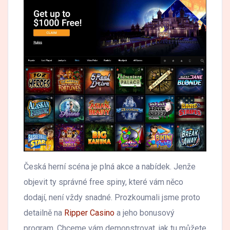
Česká herní scéna je plná akce a nabídek. Jenže
objevit ty správné free spiny, které vám něco
dodají, není vždy snadné. Prozkoumali jsme proto
detailně na
Ripper Casino
a jeho bonusový
program. Chceme vám demonstrovat, jak tu můžete