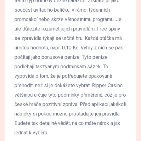
tento typ odměny běžně narazíte. Získáte je jako
součást uvítacího balíčku, v rámci týdenních
promoakcí nebo skrze věrnostnímu programu. Je
ale důležité rozumět jejich pravidlům. Free spiny
se zpravidla týkají se určité hru. Každá otáčka má
určitou hodnotu, např. 0,10 Kč. Výhry z nich se pak
počítají jako bonusové peníze. Tyto peníze
podléhají takzvaným podmínkám sázek. To
vypovídá o tom, že je potřebujete opakovaně
přehodit, než si je dokážete vybrat. Ripper Casino
většinou určuje tyto podmínky přiměřeně, což je pro
české hráče pozitivní zpráva. Před aplikací jakékoli
nabídky si pokud možno prostudujte její pravidla.
Budete tak detailně vědět, na co máte nárok a jak
jednat k výběru.