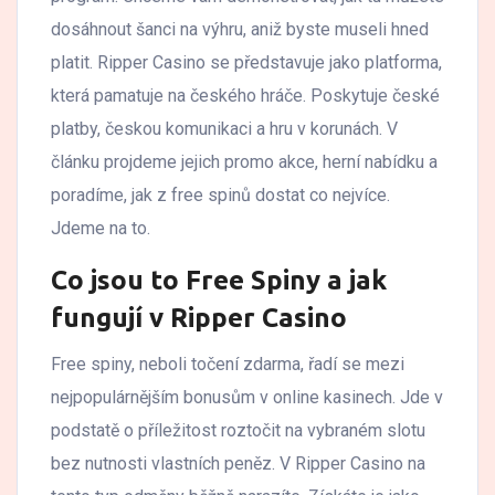
dosáhnout šanci na výhru, aniž byste museli hned
platit. Ripper Casino se představuje jako platforma,
která pamatuje na českého hráče. Poskytuje české
platby, českou komunikaci a hru v korunách. V
článku projdeme jejich promo akce, herní nabídku a
poradíme, jak z free spinů dostat co nejvíce.
Jdeme na to.
Co jsou to Free Spiny a jak
fungují v Ripper Casino
Free spiny, neboli točení zdarma, řadí se mezi
nejpopulárnějším bonusům v online kasinech. Jde v
podstatě o příležitost roztočit na vybraném slotu
bez nutnosti vlastních peněz. V Ripper Casino na