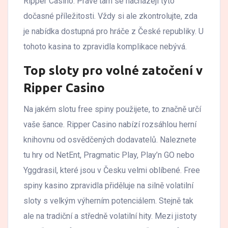
Ripper Casino. Právě tam se nacházejí tyto
dočasné příležitosti. Vždy si ale zkontrolujte, zda
je nabídka dostupná pro hráče z České republiky. U
tohoto kasina to zpravidla komplikace nebývá.
Top sloty pro volné zatočení v
Ripper Casino
Na jakém slotu free spiny použijete, to značně určí
vaše šance. Ripper Casino nabízí rozsáhlou herní
knihovnu od osvědčených dodavatelů. Naleznete
tu hry od NetEnt, Pragmatic Play, Play’n GO nebo
Yggdrasil, které jsou v Česku velmi oblíbené. Free
spiny kasino zpravidla přiděluje na silně volatilní
sloty s velkým výherním potenciálem. Stejně tak
ale na tradiční a středně volatilní hity. Mezi jistoty