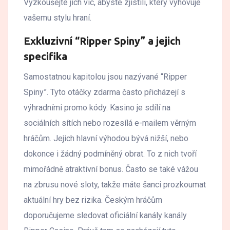
Vyzkoušejte jich víc, abyste zjistili, který vyhovuje
vašemu stylu hraní.
Exkluzivní “Ripper Spiny” a jejich
specifika
Samostatnou kapitolou jsou nazývané “Ripper
Spiny”. Tyto otáčky zdarma často přicházejí s
výhradními promo kódy. Kasino je sdílí na
sociálních sítích nebo rozesílá e-mailem věrným
hráčům. Jejich hlavní výhodou bývá nižší, nebo
dokonce i žádný podmíněný obrat. To z nich tvoří
mimořádně atraktivní bonus. Často se také vážou
na zbrusu nové sloty, takže máte šanci prozkoumat
aktuální hry bez rizika. Českým hráčům
doporučujeme sledovat oficiální kanály kanály