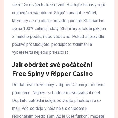
se může u všech akce různit. Hledejte bonusy s jak
nejmenším násobkem. Stejně zásadní je vědět,
které hry se do plnění pravidel počítají. Standardně
se na 100% zahrnují sloty. Stolní hry a ruleta pak jen
z malého podílu, nebo vůbec ne. Pokud si pravidla
pečlivě prostudujete, předejdete zklamání a
vyberete tu nejlepší příležitost.
Jak obdržet své počáteční
Free Spiny v Ripper Casino
Dostat první free spiny v Ripper Casino je poměrně
přímočaré. Nejprve si budete muset založit účet.
Doplníte základní údaje, potvrdíte plnoletost a e-
mail. Vše se děje v češtině a s ohledem k
regionálním předpisům. Až je účet funkční, můžete