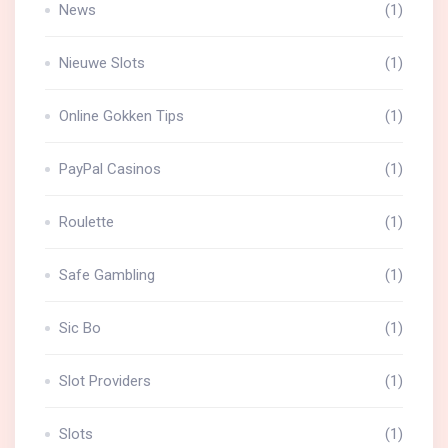
News
(1)
Nieuwe Slots
(1)
Online Gokken Tips
(1)
PayPal Casinos
(1)
Roulette
(1)
Safe Gambling
(1)
Sic Bo
(1)
Slot Providers
(1)
Slots
(1)