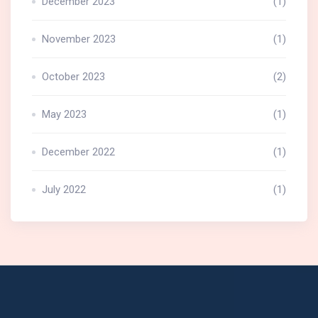
December 2023
(1)
November 2023
(1)
October 2023
(2)
May 2023
(1)
December 2022
(1)
July 2022
(1)