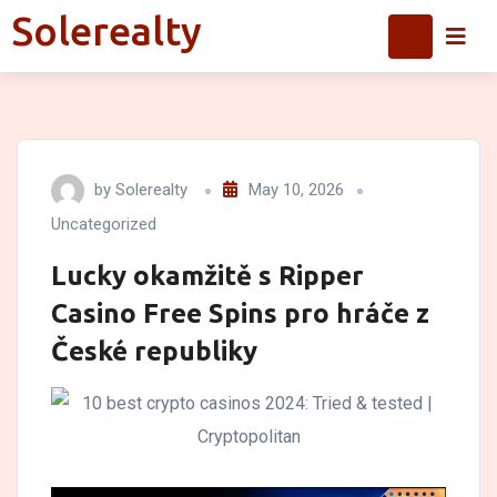
Skip
Solerealty
Solerealty
to
content
by
Solerealty
May 10, 2026
Uncategorized
Lucky okamžitě s Ripper
Casino Free Spins pro hráče z
České republiky