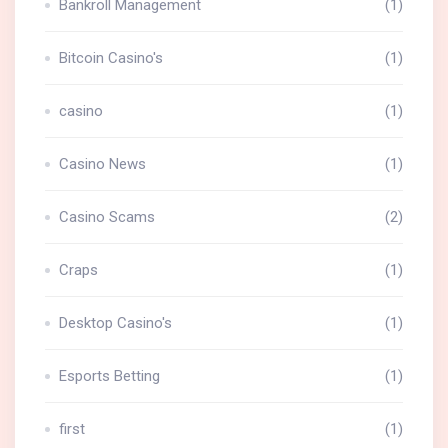
Bankroll Management
(1)
Bitcoin Casino's
(1)
casino
(1)
Casino News
(1)
Casino Scams
(2)
Craps
(1)
Desktop Casino's
(1)
Esports Betting
(1)
first
(1)