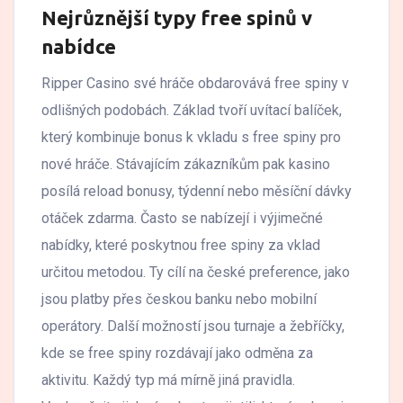
Nejrůznější typy free spinů v
nabídce
Ripper Casino své hráče obdarovává free spiny v
odlišných podobách. Základ tvoří uvítací balíček,
který kombinuje bonus k vkladu s free spiny pro
nové hráče. Stávajícím zákazníkům pak kasino
posílá reload bonusy, týdenní nebo měsíční dávky
otáček zdarma. Často se nabízejí i výjimečné
nabídky, které poskytnou free spiny za vklad
určitou metodou. Ty cílí na české preference, jako
jsou platby přes českou banku nebo mobilní
operátory. Další možností jsou turnaje a žebříčky,
kde se free spiny rozdávají jako odměna za
aktivitu. Každý typ má mírně jiná pravidla.