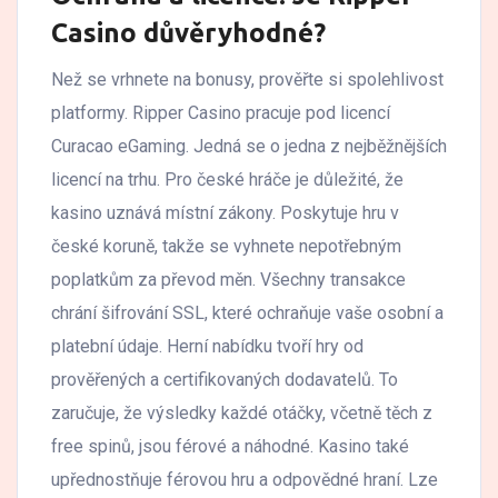
Casino důvěryhodné?
Než se vrhnete na bonusy, prověřte si spolehlivost
platformy. Ripper Casino pracuje pod licencí
Curacao eGaming. Jedná se o jedna z nejběžnějších
licencí na trhu. Pro české hráče je důležité, že
kasino uznává místní zákony. Poskytuje hru v
české koruně, takže se vyhnete nepotřebným
poplatkům za převod měn. Všechny transakce
chrání šifrování SSL, které ochraňuje vaše osobní a
platební údaje. Herní nabídku tvoří hry od
prověřených a certifikovaných dodavatelů. To
zaručuje, že výsledky každé otáčky, včetně těch z
free spinů, jsou férové a náhodné. Kasino také
upřednostňuje férovou hru a odpovědné hraní. Lze