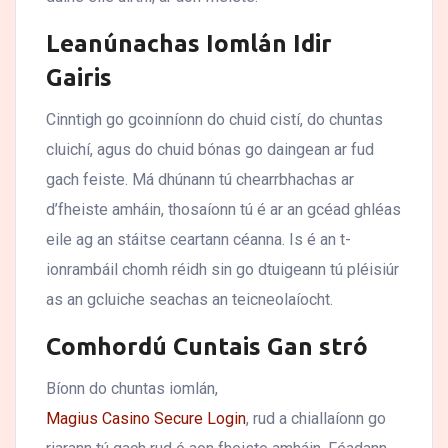
Leanúnachas Iomlán Idir
Gairis
Cinntigh go gcoinníonn do chuid cistí, do chuntas
cluichí, agus do chuid bónas go daingean ar fud
gach feiste. Má dhúnann tú chearrbhachas ar
d’fheiste amháin, thosaíonn tú é ar an gcéad ghléas
eile ag an stáitse ceartann céanna. Is é an t-
ionrambáil chomh réidh sin go dtuigeann tú pléisiúr
as an gcluiche seachas an teicneolaíocht.
Comhordú Cuntais Gan stró
Bíonn do chuntas iomlán,
Magius Casino Secure Login
, rud a chiallaíonn go