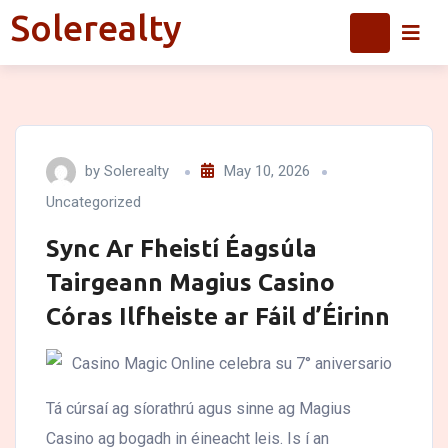
Skip
Solerealty
Solerealty
to
content
by
Solerealty
May 10, 2026
Uncategorized
Sync Ar Fheistí Éagsúla
Tairgeann Magius Casino
Córas Ilfheiste ar Fáil d’Éirinn
Tá cúrsaí ag síorathrú agus sinne ag Magius
Casino ag bogadh in éineacht leis. Is í an