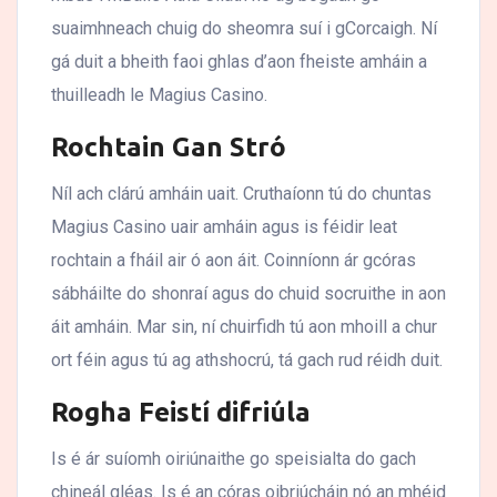
suaimhneach chuig do sheomra suí i gCorcaigh. Ní
gá duit a bheith faoi ghlas d’aon fheiste amháin a
thuilleadh le Magius Casino.
Rochtain Gan Stró
Níl ach clárú amháin uait. Cruthaíonn tú do chuntas
Magius Casino uair amháin agus is féidir leat
rochtain a fháil air ó aon áit. Coinníonn ár gcóras
sábháilte do shonraí agus do chuid socruithe in aon
áit amháin. Mar sin, ní chuirfidh tú aon mhoill a chur
ort féin agus tú ag athshocrú, tá gach rud réidh duit.
Rogha Feistí difriúla
Is é ár suíomh oiriúnaithe go speisialta do gach
chineál gléas. Is é an córas oibriúcháin nó an mhéid