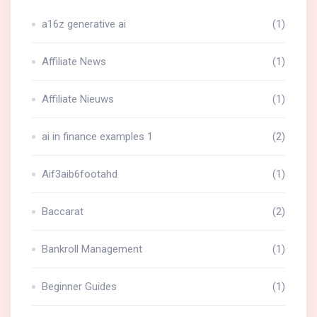
a16z generative ai
(1)
Affiliate News
(1)
Affiliate Nieuws
(1)
ai in finance examples 1
(2)
Aif3aib6footahd
(1)
Baccarat
(2)
Bankroll Management
(1)
Beginner Guides
(1)