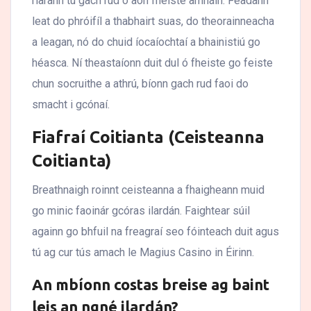
riarann tú gach rud ó aon fheiste amháin. Féadann
leat do phróifíl a thabhairt suas, do theorainneacha
a leagan, nó do chuid íocaíochtaí a bhainistiú go
héasca. Ní theastaíonn duit dul ó fheiste go feiste
chun socruithe a athrú, bíonn gach rud faoi do
smacht i gcónaí.
Fiafraí Coitianta (Ceisteanna
Coitianta)
Breathnaigh roinnt ceisteanna a fhaigheann muid
go minic faoinár gcóras ilardán. Faightear súil
againn go bhfuil na freagraí seo fóinteach duit agus
tú ag cur tús amach le Magius Casino in Éirinn.
An mbíonn costas breise ag baint
leis an ngné ilardán?