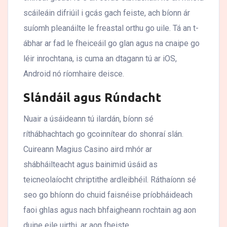
scáileáin difriúil i gcás gach feiste, ach bíonn ár
suíomh pleanáilte le freastal orthu go uile. Tá an t-
ábhar ar fad le fheiceáil go glan agus na cnaipe go
léir inrochtana, is cuma an dtagann tú ar iOS,
Android nó ríomhaire deisce.
Slándáil agus Rúndacht
Nuair a úsáideann tú ilardán, bíonn sé
ríthábhachtach go gcoinnítear do shonraí slán.
Cuireann Magius Casino aird mhór ar
shábháilteacht agus bainimid úsáid as
teicneolaíocht chriptithe ardleibhéil. Ráthaíonn sé
seo go bhíonn do chuid faisnéise príobháideach
faoi ghlas agus nach bhfaigheann rochtain ag aon
duine eile uirthi, ar aon fheiste.