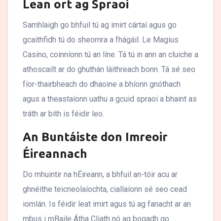
Lean ort ag Spraoi
Samhlaigh go bhfuil tú ag imirt cártaí agus go
gcaithfidh tú do sheomra a fhágáil. Le Magius
Casino, coinníonn tú an líne. Tá tú in ann an cluiche a
athoscailt ar do ghuthán láithreach bonn. Tá sé seo
fíor-thairbheach do dhaoine a bhíonn gnóthach
agus a theastaíonn uathu a gcuid spraoi a bhaint as
tráth ar bith is féidir leo.
An Buntáiste don Imreoir
Éireannach
Do mhuintir na hÉireann, a bhfuil an-tóir acu ar
ghnéithe teicneolaíochta, ciallaíonn sé seo cead
iomlán. Is féidir leat imirt agus tú ag fanacht ar an
mbus i mBaile Átha Cliath nó ag bogadh go