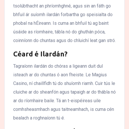
tsolúbthacht an phríomhghné, agus sin an fáth go
bhfuil ár suíomh ilardán forbartha go speisialta do
phobal na hÉireann. Is cuma an bhfuil tú ag baint
úsáide as ríomhaire, tábla nó do ghuthán póca,
coinníonn do chuntas agus do chluichí leat gan stró.
Céard é Ilardán?
Tagraíonn ilardán do chóras a ligeann duit dul
isteach ar do chuntas ó aon fheiste. Le Magius
Casino, ní chaillfidh tú do shuíomh riamh. Cuir tús le
cluiche ar do sheanfón agus tapaigh ar do thábla nó
ar do ríomhaire baile. Tá an t-eispéireas uile
comhsheasmhach agus taitneamhach, is cuma cén
bealach a roghnaíonn tú é.