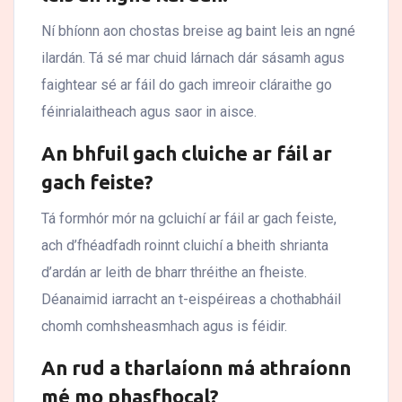
Ní bhíonn aon chostas breise ag baint leis an ngné
ilardán. Tá sé mar chuid lárnach dár sásamh agus
faightear sé ar fáil do gach imreoir cláraithe go
féinrialaitheach agus saor in aisce.
An bhfuil gach cluiche ar fáil ar
gach feiste?
Tá formhór mór na gcluichí ar fáil ar gach feiste,
ach d’fhéadfadh roinnt cluichí a bheith shrianta
d’ardán ar leith de bharr thréithe an fheiste.
Déanaimid iarracht an t-eispéireas a chothabháil
chomh comhsheasmhach agus is féidir.
An rud a tharlaíonn má athraíonn
mé mo phasfhocal?