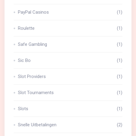
PayPal Casinos
(1)
Roulette
(1)
Safe Gambling
(1)
Sic Bo
(1)
Slot Providers
(1)
Slot Tournaments
(1)
Slots
(1)
Snelle Uitbetalingen
(2)