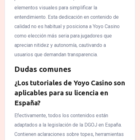
elementos visuales para simplificar la
entendimiento. Esta dedicación en contenido de
calidad no es habitual y posiciona a Yoyo Casino
como elección más seria para jugadores que
aprecian nitidez y autonomía, cautivando a
usuarios que demandan transparencia.
Dudas comunes
¿Los tutoriales de Yoyo Casino son
aplicables para su licencia en
España?
Efectivamente, todos los contenidos están
adaptados a la legislación de la DGOJ en España.
Contienen aclaraciones sobre topes, herramientas