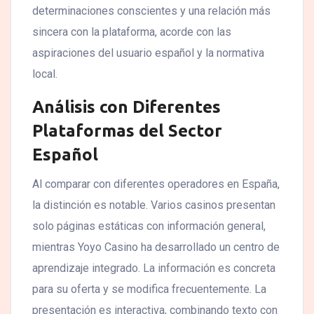
determinaciones conscientes y una relación más
sincera con la plataforma, acorde con las
aspiraciones del usuario español y la normativa
local.
Análisis con Diferentes
Plataformas del Sector
Español
Al comparar con diferentes operadores en España,
la distinción es notable. Varios casinos presentan
solo páginas estáticas con información general,
mientras Yoyo Casino ha desarrollado un centro de
aprendizaje integrado. La información es concreta
para su oferta y se modifica frecuentemente. La
presentación es interactiva, combinando texto con