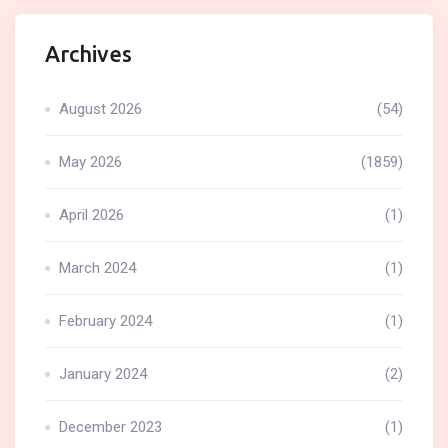
Archives
August 2026
(54)
May 2026
(1859)
April 2026
(1)
March 2024
(1)
February 2024
(1)
January 2024
(2)
December 2023
(1)