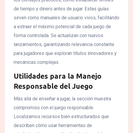
de tiempo y dinero antes de jugar. Estas guías
sirven como manuales de usuario vivos, facilitando
a extraer el máximo potencial de cada juego de
forma controlada. Se actualizan con nuevos
lanzamientos, garantizando relevancia constante
para jugadores que exploran títulos innovadores y
mecánicas complejas.
Utilidades para la Manejo
Responsable del Juego
Más allá de enseñar a jugar, la sección muestra
compromiso con el juego responsable.
Localizamos recursos bien estructurados que
describen cómo usar herramientas de