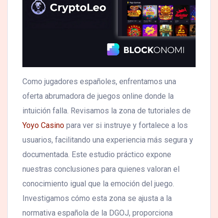
Como jugadores españoles, enfrentamos una
oferta abrumadora de juegos online donde la
intuición falla. Revisamos la zona de tutoriales de
Yoyo Casino
para ver si instruye y fortalece a los
usuarios, facilitando una experiencia más segura y
documentada. Este estudio práctico expone
nuestras conclusiones para quienes valoran el
conocimiento igual que la emoción del juego.
Investigamos cómo esta zona se ajusta a la
normativa española de la DGOJ, proporciona