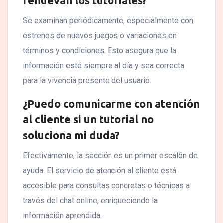
renuevan los tutoriales?
Se examinan periódicamente, especialmente con
estrenos de nuevos juegos o variaciones en
términos y condiciones. Esto asegura que la
información esté siempre al día y sea correcta
para la vivencia presente del usuario.
¿Puedo comunicarme con atención
al cliente si un tutorial no
soluciona mi duda?
Efectivamente, la sección es un primer escalón de
ayuda. El servicio de atención al cliente está
accesible para consultas concretas o técnicas a
través del chat online, enriqueciendo la
información aprendida.