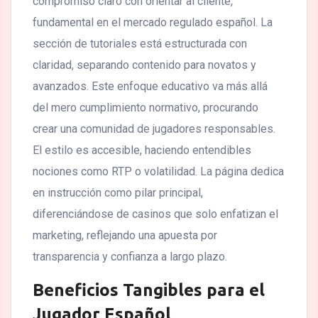
compromiso claro con orientar al cliente,
fundamental en el mercado regulado español. La
sección de tutoriales está estructurada con
claridad, separando contenido para novatos y
avanzados. Este enfoque educativo va más allá
del mero cumplimiento normativo, procurando
crear una comunidad de jugadores responsables.
El estilo es accesible, haciendo entendibles
nociones como RTP o volatilidad. La página dedica
en instrucción como pilar principal,
diferenciándose de casinos que solo enfatizan el
marketing, reflejando una apuesta por
transparencia y confianza a largo plazo.
Beneficios Tangibles para el
Jugador Español