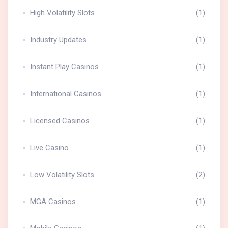
High Volatility Slots
(1)
Industry Updates
(1)
Instant Play Casinos
(1)
International Casinos
(1)
Licensed Casinos
(1)
Live Casino
(1)
Low Volatility Slots
(2)
MGA Casinos
(1)