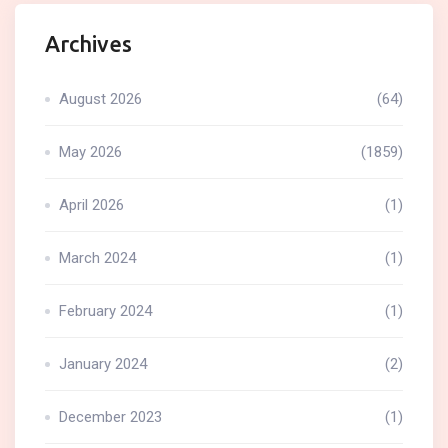
Archives
August 2026
(64)
May 2026
(1859)
April 2026
(1)
March 2024
(1)
February 2024
(1)
January 2024
(2)
December 2023
(1)