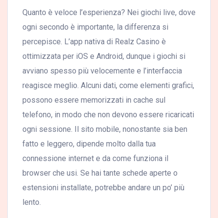
Quanto è veloce l’esperienza? Nei giochi live, dove
ogni secondo è importante, la differenza si
percepisce. L’app nativa di Realz Casino è
ottimizzata per iOS e Android, dunque i giochi si
avviano spesso più velocemente e l’interfaccia
reagisce meglio. Alcuni dati, come elementi grafici,
possono essere memorizzati in cache sul
telefono, in modo che non devono essere ricaricati
ogni sessione. Il sito mobile, nonostante sia ben
fatto e leggero, dipende molto dalla tua
connessione internet e da come funziona il
browser che usi. Se hai tante schede aperte o
estensioni installate, potrebbe andare un po’ più
lento.