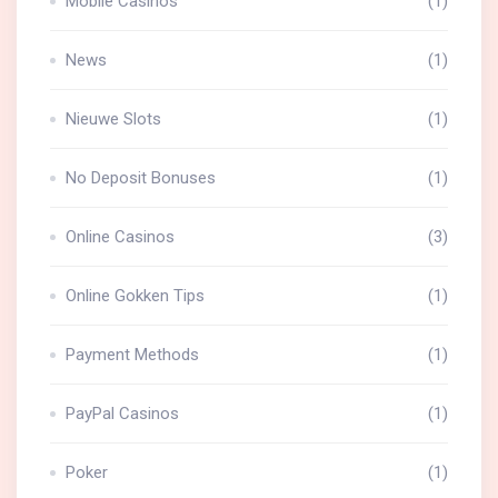
Mobile Casinos
(1)
News
(1)
Nieuwe Slots
(1)
No Deposit Bonuses
(1)
Online Casinos
(3)
Online Gokken Tips
(1)
Payment Methods
(1)
PayPal Casinos
(1)
Poker
(1)