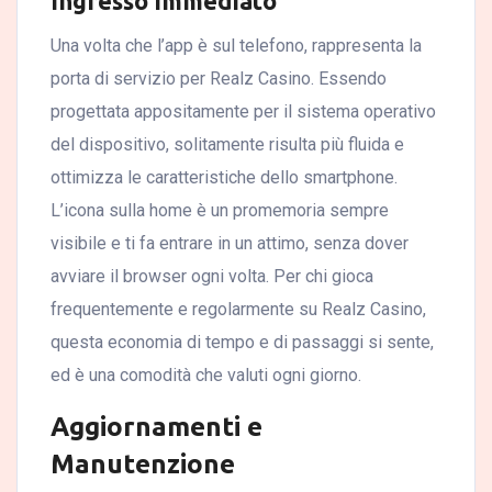
Ingresso Immediato
Una volta che l’app è sul telefono, rappresenta la
porta di servizio per Realz Casino. Essendo
progettata appositamente per il sistema operativo
del dispositivo, solitamente risulta più fluida e
ottimizza le caratteristiche dello smartphone.
L’icona sulla home è un promemoria sempre
visibile e ti fa entrare in un attimo, senza dover
avviare il browser ogni volta. Per chi gioca
frequentemente e regolarmente su Realz Casino,
questa economia di tempo e di passaggi si sente,
ed è una comodità che valuti ogni giorno.
Aggiornamenti e
Manutenzione