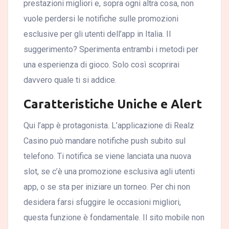
prestazioni migliori e, sopra ogni altra cosa, non
vuole perdersi le notifiche sulle promozioni
esclusive per gli utenti dell’app in Italia. Il
suggerimento? Sperimenta entrambi i metodi per
una esperienza di gioco. Solo così scoprirai
davvero quale ti si addice.
Caratteristiche Uniche e Alert
Qui l’app è protagonista. L’applicazione di Realz
Casino può mandare notifiche push subito sul
telefono. Ti notifica se viene lanciata una nuova
slot, se c’è una promozione esclusiva agli utenti
app, o se sta per iniziare un torneo. Per chi non
desidera farsi sfuggire le occasioni migliori,
questa funzione è fondamentale. Il sito mobile non