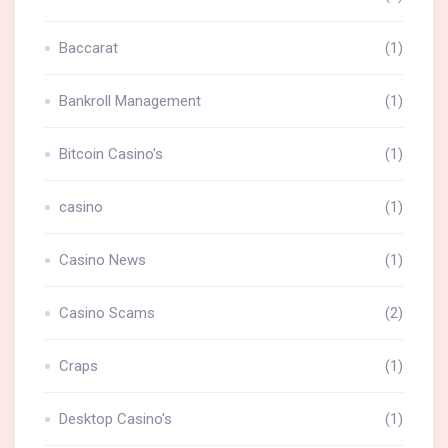
Baccarat
(1)
Bankroll Management
(1)
Bitcoin Casino's
(1)
casino
(1)
Casino News
(1)
Casino Scams
(2)
Craps
(1)
Desktop Casino's
(1)