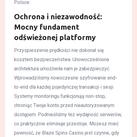
Polsce.
Ochrona i niezawodność:
Mocny fundament
odświeżonej platformy
Przyspieszenie prędkości nie dokonał się
kosztem bezpieczeństwa. Unowocześniona
architektura umożliwiła nam je zabezpieczyć.
Wprowadziliśmy nowoczesne szyfrowanie end-
to-end dla każdej pojedynczej transakcji i sesji.
Systemy monitoringu funkcjonują non-stop,
chroniąc Twoje konto przed nieautoryzowanym
dostępem. Podnieśliśmy też wydajność serwerów,
co praktycznie eliminuje przestoje. Możesz mieć
pewność, że Blaze Spins Casino jest czynne, gdy