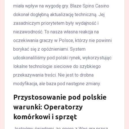
miała wpływ na wygodę gry. Blaze Spins Casino
dokonał dogłębną aktualizację techniczną. Jej
zasadniczym priorytetem były wydajność i
niezawodność. To nasza własna reakcja na
oczekiwania graczy w Polsce, którzy nie powinni
borykać się z opóźnieniami. System
udoskonaliliśmy pod polski rynek, wykorzystując
lokalne technologie sieciowe do szybkiego
przekazywania treści. Nie jest to drobna
modyfikacja, ale baza pod następne zmiany.
Przystosowanie pod polskie
warunki: Operatorzy
komórkowi i sprzęt
Jesteśmy świadomi, że sporo z Was gra przez