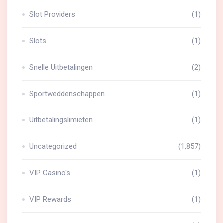
Slot Providers
(1)
Slots
(1)
Snelle Uitbetalingen
(2)
Sportweddenschappen
(1)
Uitbetalingslimieten
(1)
Uncategorized
(1,857)
VIP Casino's
(1)
VIP Rewards
(1)