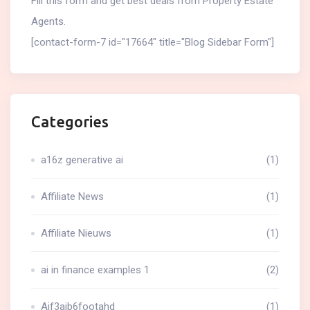
Fill this form and get best deals from Property Estate
Agents.
[contact-form-7 id="17664" title="Blog Sidebar Form"]
Categories
a16z generative ai
(1)
Affiliate News
(1)
Affiliate Nieuws
(1)
ai in finance examples 1
(2)
Aif3aib6footahd
(1)