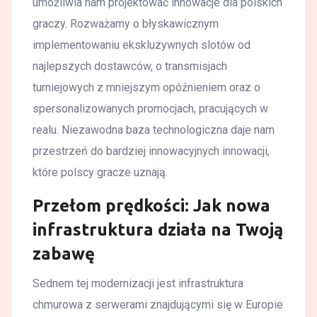
umożliwia nam projektować innowacje dla polskich
graczy. Rozważamy o błyskawicznym
implementowaniu ekskluzywnych slotów od
najlepszych dostawców, o transmisjach
turniejowych z mniejszym opóźnieniem oraz o
spersonalizowanych promocjach, pracujących w
realu. Niezawodna baza technologiczna daje nam
przestrzeń do bardziej innowacyjnych innowacji,
które polscy gracze uznają.
Przełom prędkości: Jak nowa
infrastruktura działa na Twoją
zabawę
Sednem tej modernizacji jest infrastruktura
chmurowa z serwerami znajdującymi się w Europie