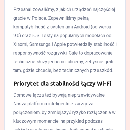
Przeanalizowaliśmy, z jakich urządzeń najczęściej
gracie w Polsce. Zapewniliśmy pełną
kompatybilność z systemami Android (od wersji
9.0) oraz iOS. Testy na popularnych modelach od
Xiaomi, Samsunga i Apple potwierdziły stabilność i
responsywność rozgrywki. Całe to dopracowanie
techniczne służy jednemu: chcemy, żebyście grali
tam, gdzie chcecie, bez technicznych przeszkód.
Priorytet dla stabilności łączy Wi-Fi
Domowe łącza też bywają nieprzewidywalne.
Nasza platforma inteligentnie zarządza
połączeniem, by zmniejszyć ryzyko rozłączenia w
kluczowym momencie, na przykład podczas
zakładu w ruletce na żywo. Jeśli sygnał na chwilę