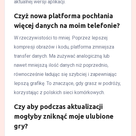
aktualnej wersji aplikacji.
Czyż nowa platforma pochłania
więcej danych na moim telefonie?
W rzeczywistości to mniej. Poprzez lepszej
kompresji obrazów i kodu, platforma zmniejsza
transfer danych. Ma zużywać analogiczną lub
nawet mniejszą ilość danych niż poprzednio,
równocześnie ładując się szybciej i zapewniając
lepszą grafikę. To znaczące, gdy grasz w podróży,
korzystając z polskich sieci komórkowych.
Czy aby podczas aktualizacji
mogłyby zniknąć moje ulubione
gry?