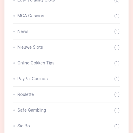
Low Volatility Slots
(2)
MGA Casinos
(1)
News
(1)
Nieuwe Slots
(1)
Online Gokken Tips
(1)
PayPal Casinos
(1)
Roulette
(1)
Safe Gambling
(1)
Sic Bo
(1)