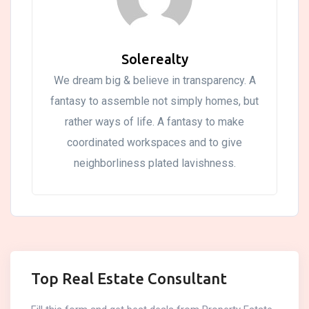
Solerealty
We dream big & believe in transparency. A
fantasy to assemble not simply homes, but
rather ways of life. A fantasy to make
coordinated workspaces and to give
neighborliness plated lavishness.
Top Real Estate Consultant