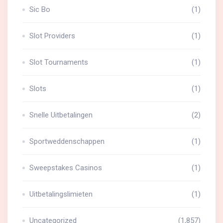
Sic Bo
(1)
Slot Providers
(1)
Slot Tournaments
(1)
Slots
(1)
Snelle Uitbetalingen
(2)
Sportweddenschappen
(1)
Sweepstakes Casinos
(1)
Uitbetalingslimieten
(1)
Uncategorized
(1,857)