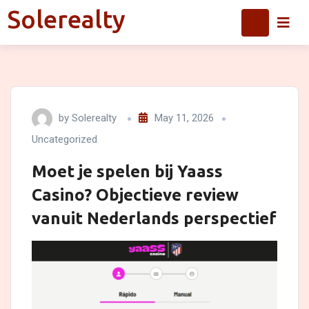
Skip
Solerealty
Solerealty
to
content
by
Solerealty
May 11, 2026
Uncategorized
Moet je spelen bij Yaass
Casino? Objectieve review
vanuit Nederlands perspectief