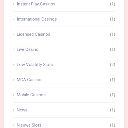
Instant Play Casinos
(1)
International Casinos
(1)
Licensed Casinos
(1)
Live Casino
(1)
Low Volatility Slots
(2)
MGA Casinos
(1)
Mobile Casinos
(1)
News
(1)
Nieuwe Slots
(1)