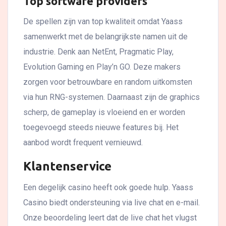
Top software providers
De spellen zijn van top kwaliteit omdat Yaass
samenwerkt met de belangrijkste namen uit de
industrie. Denk aan NetEnt, Pragmatic Play,
Evolution Gaming en Play’n GO. Deze makers
zorgen voor betrouwbare en random uitkomsten
via hun RNG-systemen. Daarnaast zijn de graphics
scherp, de gameplay is vloeiend en er worden
toegevoegd steeds nieuwe features bij. Het
aanbod wordt frequent vernieuwd.
Klantenservice
Een degelijk casino heeft ook goede hulp. Yaass
Casino biedt ondersteuning via live chat en e-mail.
Onze beoordeling leert dat de live chat het vlugst