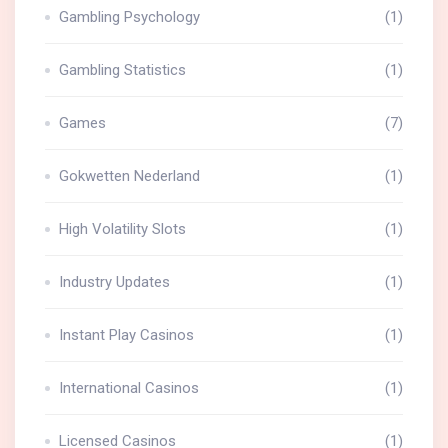
Gambling Psychology
(1)
Gambling Statistics
(1)
Games
(7)
Gokwetten Nederland
(1)
High Volatility Slots
(1)
Industry Updates
(1)
Instant Play Casinos
(1)
International Casinos
(1)
Licensed Casinos
(1)