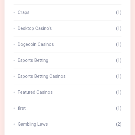
Craps
(1)
Desktop Casino's
(1)
Dogecoin Casinos
(1)
Esports Betting
(1)
Esports Betting Casinos
(1)
Featured Casinos
(1)
first
(1)
Gambling Laws
(2)