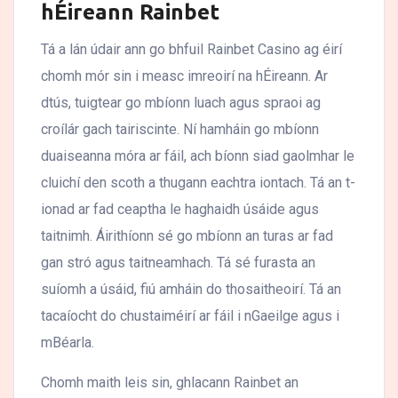
hÉireann Rainbet
Tá a lán údair ann go bhfuil Rainbet Casino ag éirí
chomh mór sin i measc imreoirí na hÉireann. Ar
dtús, tuigtear go mbíonn luach agus spraoi ag
croílár gach tairiscinte. Ní hamháin go mbíonn
duaiseanna móra ar fáil, ach bíonn siad gaolmhar le
cluichí den scoth a thugann eachtra iontach. Tá an t-
ionad ar fad ceaptha le haghaidh úsáide agus
taitnimh. Áirithíonn sé go mbíonn an turas ar fad
gan stró agus taitneamhach. Tá sé furasta an
suíomh a úsáid, fiú amháin do thosaitheoirí. Tá an
tacaíocht do chustaiméirí ar fáil i nGaeilge agus i
mBéarla.
Chomh maith leis sin, ghlacann Rainbet an