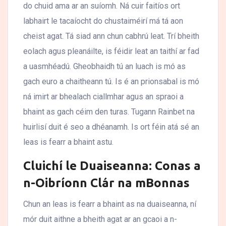
do chuid ama ar an suíomh. Ná cuir faitíos ort
labhairt le tacaíocht do chustaiméirí má tá aon
cheist agat. Tá siad ann chun cabhrú leat. Trí bheith
eolach agus pleanáilte, is féidir leat an taithí ar fad
a uasmhéadú. Gheobhaidh tú an luach is mó as
gach euro a chaitheann tú. Is é an prionsabal is mó
ná imirt ar bhealach ciallmhar agus an spraoi a
bhaint as gach céim den turas. Tugann Rainbet na
huirlisí duit é seo a dhéanamh. Is ort féin atá sé an
leas is fearr a bhaint astu.
Cluichí le Duaiseanna: Conas a
n-Oibríonn Clár na mBonnas
Chun an leas is fearr a bhaint as na duaiseanna, ní
mór duit aithne a bheith agat ar an gcaoi a n-