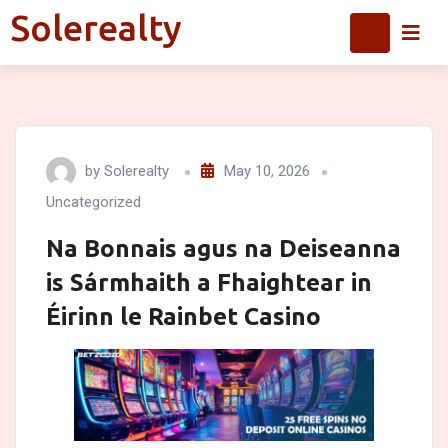
Skip
Solerealty
Solerealty
to
content
by
Solerealty
May 10, 2026
Uncategorized
Na Bonnais agus na Deiseanna
is Sármhaith a Fhaightear in
Éirinn le Rainbet Casino