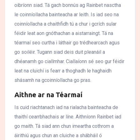
oibríonn siad. Tá gach bonnús ag Rainbet nasctha
le coinníollacha bainteacha ar leith. Is iad seo na
coinníollacha a chaithfidh tú a chur i gcrích sular
féidir leat aon gnóthachan a aistarraingt. Tá na
téarmaí seo curtha i láthair go trédhearcach agus
go soiléir. Tugann siad deis duit pleanáil a
dhéanamh go ciallmhar. Ciallaíonn sé seo gur féidir
leat na cluichí is fearr a thoghadh le haghaidh
shásamh na gcoinníollacha go pras.
Aithne ar na Téarmaí
Is cuid riachtanach iad na rialacha bainteacha de
thaithí cearrbhachais ar líne. Aithníonn Rainbet iad
go maith. Tá siad ann chun imeartha cothrom a
áirithiú agus chun an cluiche a shábháil ó