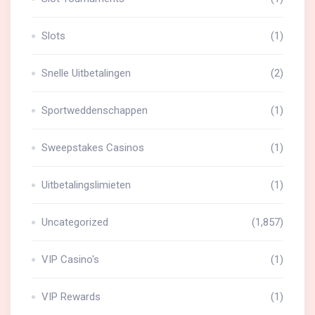
Slots
(1)
Snelle Uitbetalingen
(2)
Sportweddenschappen
(1)
Sweepstakes Casinos
(1)
Uitbetalingslimieten
(1)
Uncategorized
(1,857)
VIP Casino's
(1)
VIP Rewards
(1)