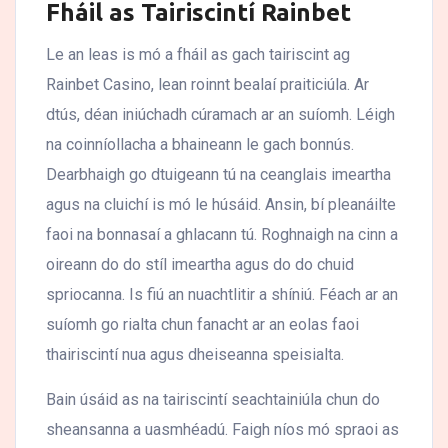
Fháil as Tairiscintí Rainbet
Le an leas is mó a fháil as gach tairiscint ag
Rainbet Casino, lean roinnt bealaí praiticiúla. Ar
dtús, déan iniúchadh cúramach ar an suíomh. Léigh
na coinníollacha a bhaineann le gach bonnús.
Dearbhaigh go dtuigeann tú na ceanglais imeartha
agus na cluichí is mó le húsáid. Ansin, bí pleanáilte
faoi na bonnasaí a ghlacann tú. Roghnaigh na cinn a
oireann do do stíl imeartha agus do do chuid
spriocanna. Is fiú an nuachtlitir a shíniú. Féach ar an
suíomh go rialta chun fanacht ar an eolas faoi
thairiscintí nua agus dheiseanna speisialta.
Bain úsáid as na tairiscintí seachtainiúla chun do
sheansanna a uasmhéadú. Faigh níos mó spraoi as