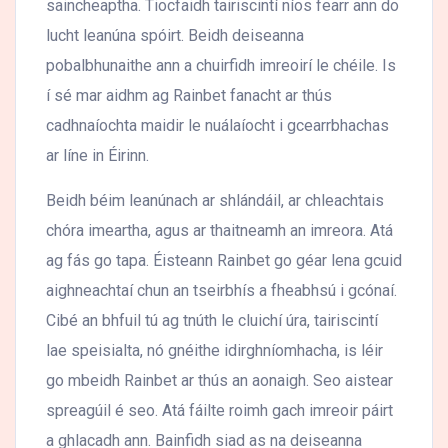
saincheaptha. Tiocfaidh tairiscintí níos fearr ann do
lucht leanúna spóirt. Beidh deiseanna
pobalbhunaithe ann a chuirfidh imreoirí le chéile. Is
í sé mar aidhm ag Rainbet fanacht ar thús
cadhnaíochta maidir le nuálaíocht i gcearrbhachas
ar líne in Éirinn.
Beidh béim leanúnach ar shlándáil, ar chleachtais
chóra imeartha, agus ar thaitneamh an imreora. Atá
ag fás go tapa. Éisteann Rainbet go géar lena gcuid
aighneachtaí chun an tseirbhís a fheabhsú i gcónaí.
Cibé an bhfuil tú ag tnúth le cluichí úra, tairiscintí
lae speisialta, nó gnéithe idirghníomhacha, is léir
go mbeidh Rainbet ar thús an aonaigh. Seo aistear
spreagúil é seo. Atá fáilte roimh gach imreoir páirt
a ghlacadh ann. Bainfidh siad as na deiseanna