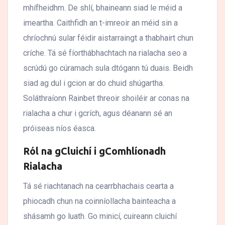
mhífheidhm. De shlí, bhaineann siad le méid a
imeartha. Caithfidh an t-imreoir an méid sin a
chríochnú sular féidir aistarraingt a thabhairt chun
críche. Tá sé fíorthábhachtach na rialacha seo a
scrúdú go cúramach sula dtógann tú duais. Beidh
siad ag dul i gcion ar do chuid shúgartha.
Soláthraíonn Rainbet threoir shoiléir ar conas na
rialacha a chur i gcrích, agus déanann sé an
próiseas níos éasca.
Ról na gCluichí i gComhlíonadh
Rialacha
Tá sé riachtanach na cearrbhachais cearta a
phiocadh chun na coinníollacha bainteacha a
shásamh go luath. Go minicí, cuireann cluichí