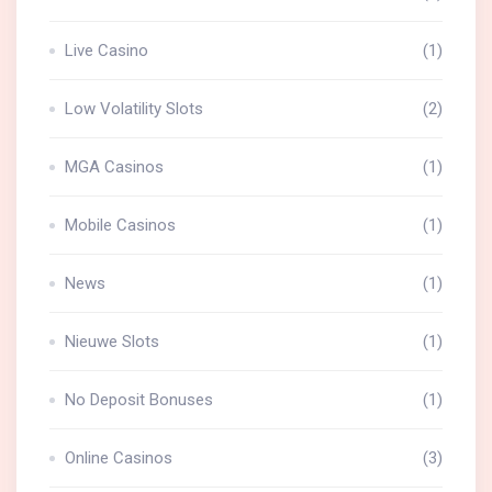
Live Casino
(1)
Low Volatility Slots
(2)
MGA Casinos
(1)
Mobile Casinos
(1)
News
(1)
Nieuwe Slots
(1)
No Deposit Bonuses
(1)
Online Casinos
(3)