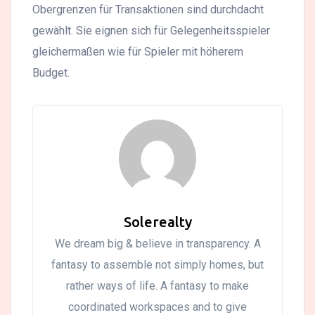
Obergrenzen für Transaktionen sind durchdacht
gewählt. Sie eignen sich für Gelegenheitsspieler
gleichermaßen wie für Spieler mit höherem
Budget.
Solerealty
We dream big & believe in transparency. A
fantasy to assemble not simply homes, but
rather ways of life. A fantasy to make
coordinated workspaces and to give