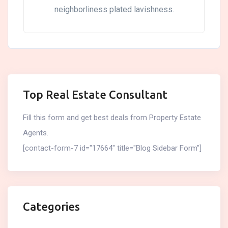
neighborliness plated lavishness.
Top Real Estate Consultant
Fill this form and get best deals from Property Estate
Agents.
[contact-form-7 id="17664" title="Blog Sidebar Form"]
Categories