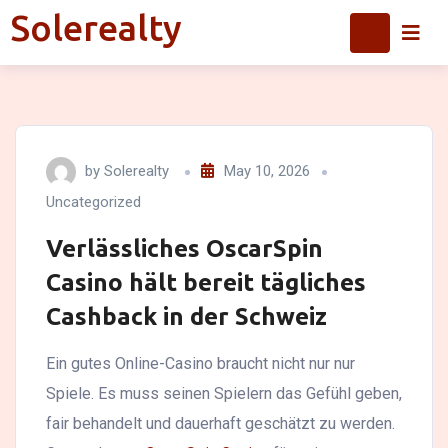
Skip
Solerealty
Solerealty
to
content
by
Solerealty
May 10, 2026
Uncategorized
Verlässliches OscarSpin
Casino hält bereit tägliches
Cashback in der Schweiz
Ein gutes Online-Casino braucht nicht nur nur
Spiele. Es muss seinen Spielern das Gefühl geben,
fair behandelt und dauerhaft geschätzt zu werden.