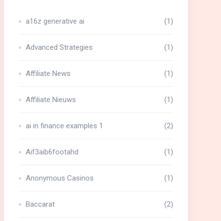
a16z generative ai
(1)
Advanced Strategies
(1)
Affiliate News
(1)
Affiliate Nieuws
(1)
ai in finance examples 1
(2)
Aif3aib6footahd
(1)
Anonymous Casinos
(1)
Baccarat
(2)