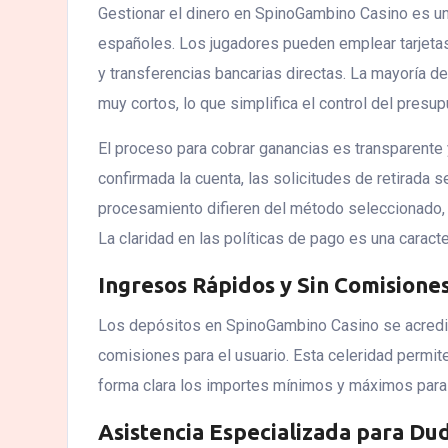
Gestionar el dinero en SpinoGambino Casino es un 
españoles. Los jugadores pueden emplear tarjetas
y transferencias bancarias directas. La mayoría d
muy cortos, lo que simplifica el control del presup
El proceso para cobrar ganancias es transparente
confirmada la cuenta, las solicitudes de retirada 
procesamiento difieren del método seleccionado, p
La claridad en las políticas de pago es una caracter
Ingresos Rápidos y Sin Comisione
Los depósitos en SpinoGambino Casino se acredita
comisiones para el usuario. Esta celeridad permite
forma clara los importes mínimos y máximos para 
Asistencia Especializada para Du