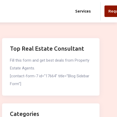
Services
Requ
Top Real Estate Consultant
Fill this form and get best deals from Property
Estate Agents.
[contact-form-7 id="17664" title="Blog Sidebar
Form"]
Categories