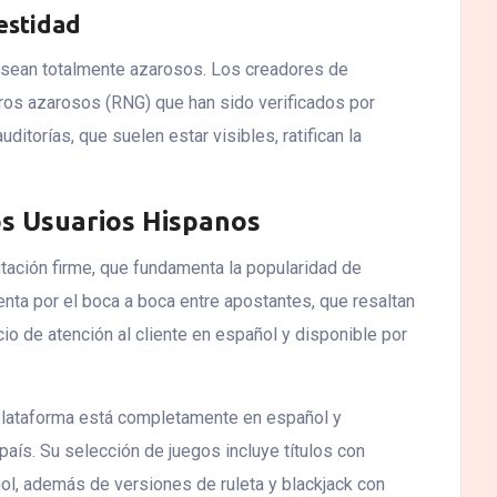
estidad
o sean totalmente azarosos. Los creadores de
s azarosos (RNG) que han sido verificados por
itorías, que suelen estar visibles, ratifican la
.
os Usuarios Hispanos
utación firme, que fundamenta la popularidad de
ta por el boca a boca entre apostantes, que resaltan
cio de atención al cliente en español y disponible por
 plataforma está completamente en español y
aís. Su selección de juegos incluye títulos con
ñol, además de versiones de ruleta y blackjack con