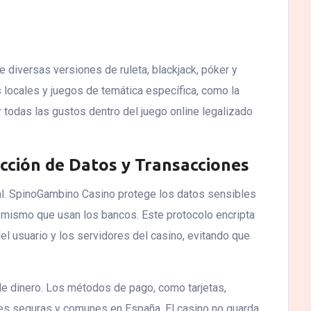
ne diversas versiones de ruleta, blackjack, póker y
 locales y juegos de temática específica, como la
ir todas las gustos dentro del juego online legalizado
ección de Datos y Transacciones
al. SpinoGambino Casino protege los datos sensibles
l mismo que usan los bancos. Este protocolo encripta
del usuario y los servidores del casino, evitando que
de dinero. Los métodos de pago, como tarjetas,
nes seguras y comunes en España. El casino no guarda