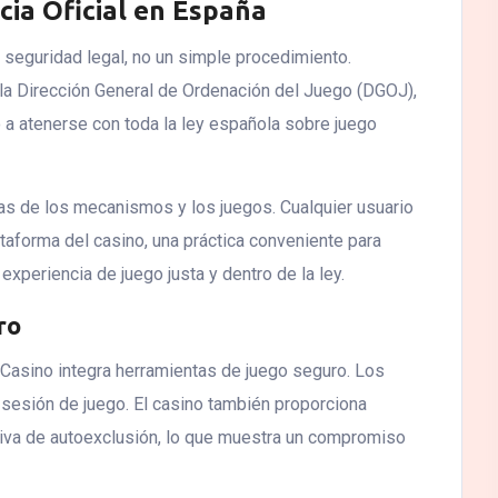
cia Oficial en España
a seguridad legal, no un simple procedimiento.
la Dirección General de Ordenación del Juego (DGOJ),
no a atenerse con toda la ley española sobre juego
cas de los mecanismos y los juegos. Cualquier usuario
ataforma del casino, una práctica conveniente para
xperiencia de juego justa y dentro de la ley.
ro
 Casino integra herramientas de juego seguro. Los
 sesión de juego. El casino también proporciona
ativa de autoexclusión, lo que muestra un compromiso