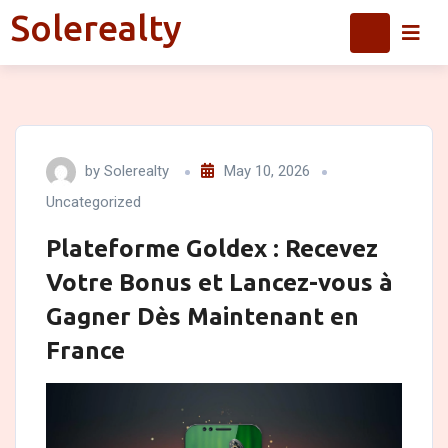
Skip
Solerealty
Solerealty
to
content
by
Solerealty
May 10, 2026
Uncategorized
Plateforme Goldex : Recevez
Votre Bonus et Lancez-vous à
Gagner Dès Maintenant en
France