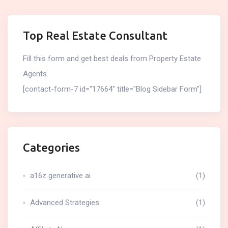
Top Real Estate Consultant
Fill this form and get best deals from Property Estate
Agents.
[contact-form-7 id="17664" title="Blog Sidebar Form"]
Categories
a16z generative ai
(1)
Advanced Strategies
(1)