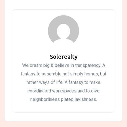
Solerealty
We dream big & believe in transparency. A
fantasy to assemble not simply homes, but
rather ways of life. A fantasy to make
coordinated workspaces and to give
neighborliness plated lavishness.