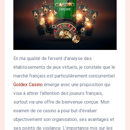
En ma qualité de fervent d’analyse des
établissements de jeux virtuels, je constate que le
marché français est particulièrement concurrentiel.
Goldex Casino
émerge avec une proposition qui
vise à attirer l’attention des joueurs français,
surtout via une offre de bienvenue conçue. Mon
examen de ce casino a pour but d’évaluer
objectivement son organisation, ses avantages et
ses points de vigilance. L’importance mis sur les