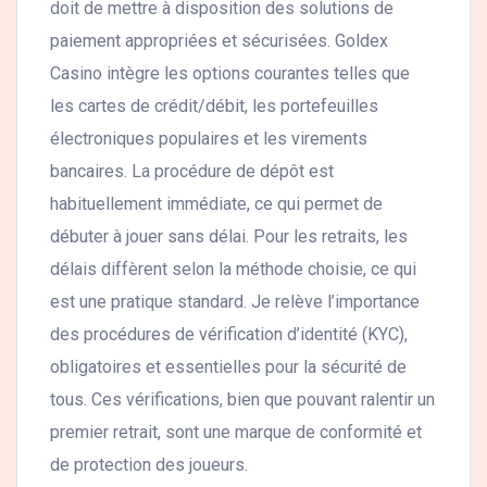
doit de mettre à disposition des solutions de
paiement appropriées et sécurisées. Goldex
Casino intègre les options courantes telles que
les cartes de crédit/débit, les portefeuilles
électroniques populaires et les virements
bancaires. La procédure de dépôt est
habituellement immédiate, ce qui permet de
débuter à jouer sans délai. Pour les retraits, les
délais diffèrent selon la méthode choisie, ce qui
est une pratique standard. Je relève l’importance
des procédures de vérification d’identité (KYC),
obligatoires et essentielles pour la sécurité de
tous. Ces vérifications, bien que pouvant ralentir un
premier retrait, sont une marque de conformité et
de protection des joueurs.