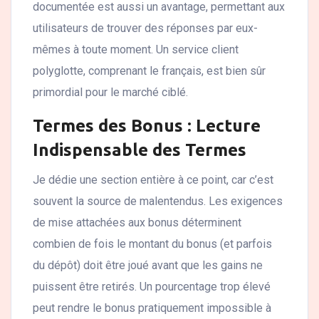
documentée est aussi un avantage, permettant aux
utilisateurs de trouver des réponses par eux-
mêmes à toute moment. Un service client
polyglotte, comprenant le français, est bien sûr
primordial pour le marché ciblé.
Termes des Bonus : Lecture
Indispensable des Termes
Je dédie une section entière à ce point, car c’est
souvent la source de malentendus. Les exigences
de mise attachées aux bonus déterminent
combien de fois le montant du bonus (et parfois
du dépôt) doit être joué avant que les gains ne
puissent être retirés. Un pourcentage trop élevé
peut rendre le bonus pratiquement impossible à