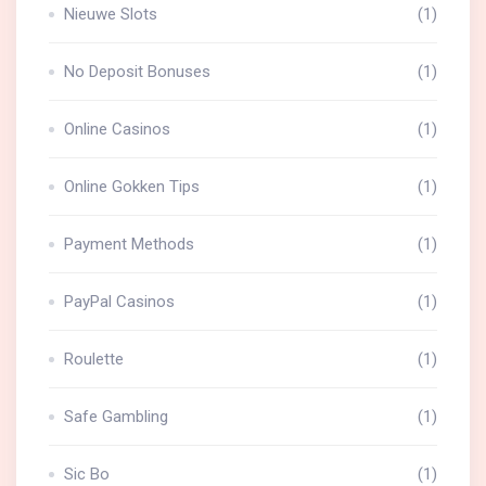
Nieuwe Slots
(1)
No Deposit Bonuses
(1)
Online Casinos
(1)
Online Gokken Tips
(1)
Payment Methods
(1)
PayPal Casinos
(1)
Roulette
(1)
Safe Gambling
(1)
Sic Bo
(1)