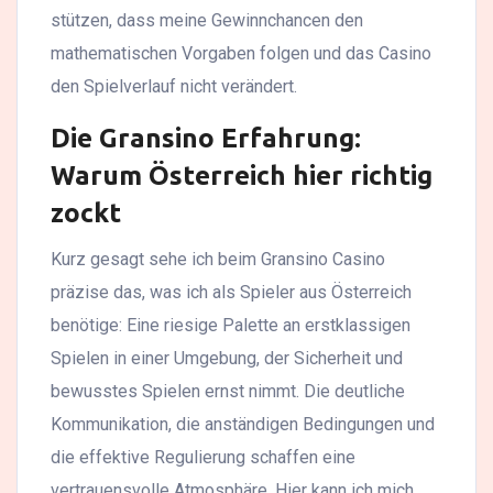
stützen, dass meine Gewinnchancen den
mathematischen Vorgaben folgen und das Casino
den Spielverlauf nicht verändert.
Die Gransino Erfahrung:
Warum Österreich hier richtig
zockt
Kurz gesagt sehe ich beim Gransino Casino
präzise das, was ich als Spieler aus Österreich
benötige: Eine riesige Palette an erstklassigen
Spielen in einer Umgebung, der Sicherheit und
bewusstes Spielen ernst nimmt. Die deutliche
Kommunikation, die anständigen Bedingungen und
die effektive Regulierung schaffen eine
vertrauensvolle Atmosphäre. Hier kann ich mich