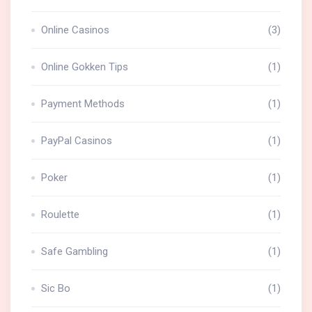
Online Casinos
(3)
Online Gokken Tips
(1)
Payment Methods
(1)
PayPal Casinos
(1)
Poker
(1)
Roulette
(1)
Safe Gambling
(1)
Sic Bo
(1)