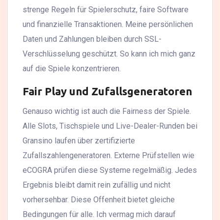
strenge Regeln für Spielerschutz, faire Software
und finanzielle Transaktionen. Meine persönlichen
Daten und Zahlungen bleiben durch SSL-
Verschlüsselung geschützt. So kann ich mich ganz
auf die Spiele konzentrieren.
Fair Play und Zufallsgeneratoren
Genauso wichtig ist auch die Fairness der Spiele.
Alle Slots, Tischspiele und Live-Dealer-Runden bei
Gransino laufen über zertifizierte
Zufallszahlengeneratoren. Externe Prüfstellen wie
eCOGRA prüfen diese Systeme regelmäßig. Jedes
Ergebnis bleibt damit rein zufällig und nicht
vorhersehbar. Diese Offenheit bietet gleiche
Bedingungen für alle. Ich vermag mich darauf