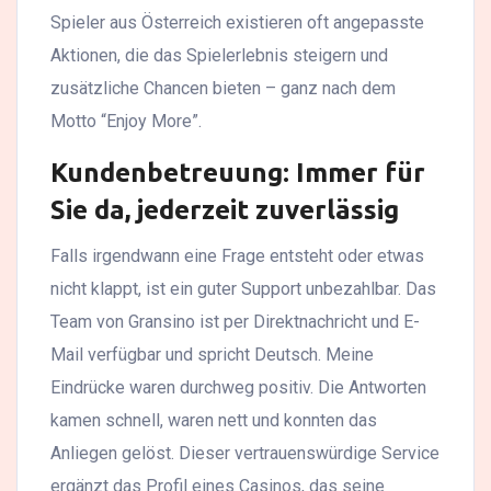
Spieler aus Österreich existieren oft angepasste
Aktionen, die das Spielerlebnis steigern und
zusätzliche Chancen bieten – ganz nach dem
Motto “Enjoy More”.
Kundenbetreuung: Immer für
Sie da, jederzeit zuverlässig
Falls irgendwann eine Frage entsteht oder etwas
nicht klappt, ist ein guter Support unbezahlbar. Das
Team von Gransino ist per Direktnachricht und E-
Mail verfügbar und spricht Deutsch. Meine
Eindrücke waren durchweg positiv. Die Antworten
kamen schnell, waren nett und konnten das
Anliegen gelöst. Dieser vertrauenswürdige Service
ergänzt das Profil eines Casinos, das seine