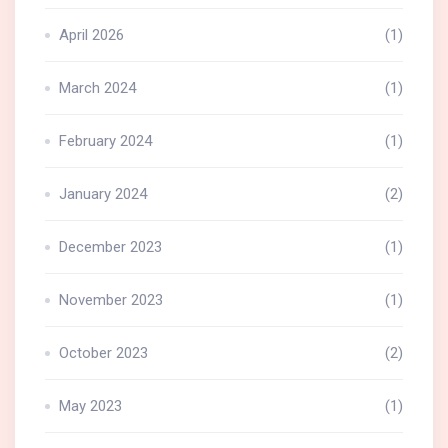
April 2026
(1)
March 2024
(1)
February 2024
(1)
January 2024
(2)
December 2023
(1)
November 2023
(1)
October 2023
(2)
May 2023
(1)