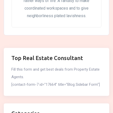
rather ways of life. A fantasy to make
coordinated workspaces and to give
neighborliness plated lavishness.
Top Real Estate Consultant
Fill this form and get best deals from Property Estate
Agents.
[contact-form-7 id="17664" title="Blog Sidebar Form"]