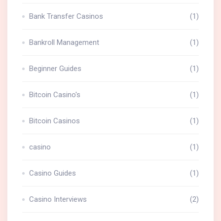
Bank Transfer Casinos
(1)
Bankroll Management
(1)
Beginner Guides
(1)
Bitcoin Casino's
(1)
Bitcoin Casinos
(1)
casino
(1)
Casino Guides
(1)
Casino Interviews
(2)