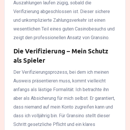
Auszahlungen laufen zügig, sobald die
Verifizierung abgeschlossen ist. Dieser sichere
und unkomplizierte Zahlungsverkehr ist einen
wesentlichen Teil eines guten Casinobesuchs und
zeigt den professionellen Ansatz von Gransino.
Die Verifizierung – Mein Schutz
als Spieler
Der Verifizierungsprozess, bei dem ich meinen
Ausweis präsentieren muss, kommt vielleicht
anfangs als lästige Formalität. Ich betrachte ihn
aber als Absicherung für mich selbst. Er garantiert,
dass niemand auf mein Konto zugreifen kann und
dass ich volljährig bin. Für Gransino stellt dieser
Schritt gesetzliche Pflicht und ein klares