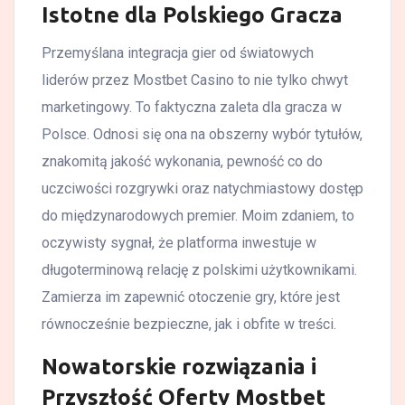
Istotne dla Polskiego Gracza
Przemyślana integracja gier od światowych
liderów przez Mostbet Casino to nie tylko chwyt
marketingowy. To faktyczna zaleta dla gracza w
Polsce. Odnosi się ona na obszerny wybór tytułów,
znakomitą jakość wykonania, pewność co do
uczciwości rozgrywki oraz natychmiastowy dostęp
do międzynarodowych premier. Moim zdaniem, to
oczywisty sygnał, że platforma inwestuje w
długoterminową relację z polskimi użytkownikami.
Zamierza im zapewnić otoczenie gry, które jest
równocześnie bezpieczne, jak i obfite w treści.
Nowatorskie rozwiązania i
Przyszłość Oferty Mostbet