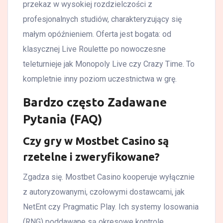
przekaz w wysokiej rozdzielczości z
profesjonalnych studiów, charakteryzujący się
małym opóźnieniem. Oferta jest bogata: od
klasycznej Live Roulette po nowoczesne
teleturnieje jak Monopoly Live czy Crazy Time. To
kompletnie inny poziom uczestnictwa w grę.
Bardzo często Zadawane
Pytania (FAQ)
Czy gry w Mostbet Casino są
rzetelne i zweryfikowane?
Zgadza się. Mostbet Casino kooperuje wyłącznie
z autoryzowanymi, czołowymi dostawcami, jak
NetEnt czy Pragmatic Play. Ich systemy losowania
(RNG) poddawane są okresowe kontrole