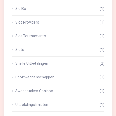
Sic Bo
(1)
Slot Providers
(1)
Slot Tournaments
(1)
Slots
(1)
Snelle Uitbetalingen
(2)
Sportweddenschappen
(1)
Sweepstakes Casinos
(1)
Uitbetalingslimieten
(1)