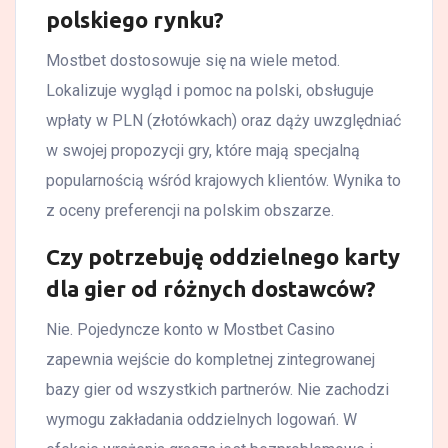
polskiego rynku?
Mostbet dostosowuje się na wiele metod.
Lokalizuje wygląd i pomoc na polski, obsługuje
wpłaty w PLN (złotówkach) oraz dąży uwzględniać
w swojej propozycji gry, które mają specjalną
popularnością wśród krajowych klientów. Wynika to
z oceny preferencji na polskim obszarze.
Czy potrzebuję oddzielnego karty
dla gier od różnych dostawców?
Nie. Pojedyncze konto w Mostbet Casino
zapewnia wejście do kompletnej zintegrowanej
bazy gier od wszystkich partnerów. Nie zachodzi
wymogu zakładania oddzielnych logowań. W