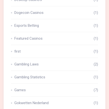
Dogecoin Casinos
(1)
Esports Betting
(1)
Featured Casinos
(1)
first
(1)
Gambling Laws
(2)
Gambling Statistics
(1)
Games
(7)
Gokwetten Nederland
(1)