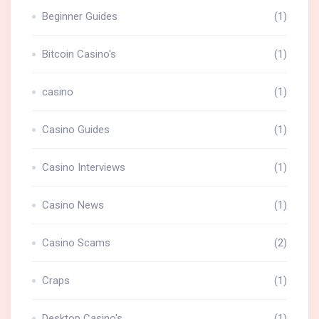
Beginner Guides
(1)
Bitcoin Casino's
(1)
casino
(1)
Casino Guides
(1)
Casino Interviews
(1)
Casino News
(1)
Casino Scams
(2)
Craps
(1)
Desktop Casino's
(1)