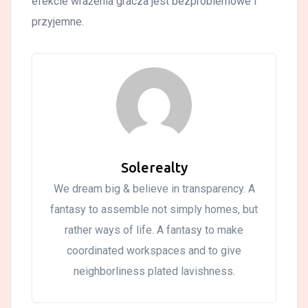
efekcie wrażenia gracza jest bezproblemowe i
przyjemne.
Solerealty
We dream big & believe in transparency. A
fantasy to assemble not simply homes, but
rather ways of life. A fantasy to make
coordinated workspaces and to give
neighborliness plated lavishness.