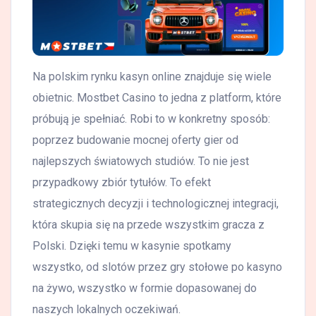
Na polskim rynku kasyn online znajduje się wiele
obietnic. Mostbet Casino to jedna z platform, które
próbują je spełniać. Robi to w konkretny sposób:
poprzez budowanie mocnej oferty gier od
najlepszych światowych studiów. To nie jest
przypadkowy zbiór tytułów. To efekt
strategicznych decyzji i technologicznej integracji,
która skupia się na przede wszystkim gracza z
Polski. Dzięki temu w kasynie spotkamy
wszystko, od slotów przez gry stołowe po kasyno
na żywo, wszystko w formie dopasowanej do
naszych lokalnych oczekiwań.