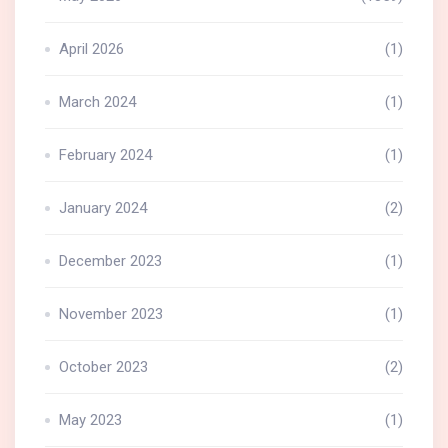
April 2026
(1)
March 2024
(1)
February 2024
(1)
January 2024
(2)
December 2023
(1)
November 2023
(1)
October 2023
(2)
May 2023
(1)