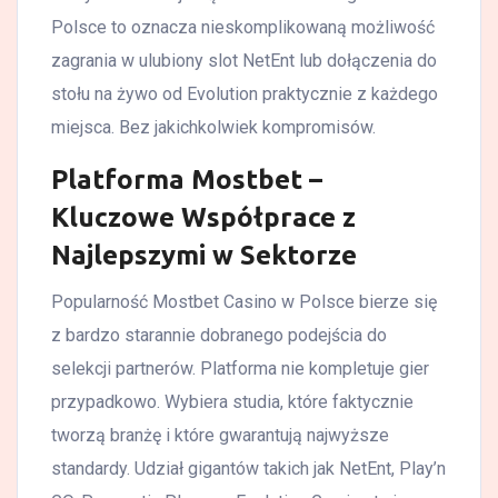
Polsce to oznacza nieskomplikowaną możliwość
zagrania w ulubiony slot NetEnt lub dołączenia do
stołu na żywo od Evolution praktycznie z każdego
miejsca. Bez jakichkolwiek kompromisów.
Platforma Mostbet –
Kluczowe Współprace z
Najlepszymi w Sektorze
Popularność Mostbet Casino w Polsce bierze się
z bardzo starannie dobranego podejścia do
selekcji partnerów. Platforma nie kompletuje gier
przypadkowo. Wybiera studia, które faktycznie
tworzą branżę i które gwarantują najwyższe
standardy. Udział gigantów takich jak NetEnt, Play’n