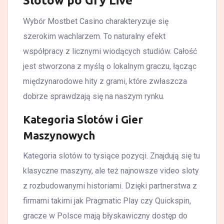
Slotów po Gry Live
Wybór Mostbet Casino charakteryzuje się
szerokim wachlarzem. To naturalny efekt
współpracy z licznymi wiodących studiów. Całość
jest stworzona z myślą o lokalnym graczu, łącząc
międzynarodowe hity z grami, które zwłaszcza
dobrze sprawdzają się na naszym rynku.
Kategoria Slotów i Gier
Maszynowych
Kategoria slotów to tysiące pozycji. Znajdują się tu
klasyczne maszyny, ale też najnowsze video sloty
z rozbudowanymi historiami. Dzięki partnerstwa z
firmami takimi jak Pragmatic Play czy Quickspin,
gracze w Polsce mają błyskawiczny dostęp do