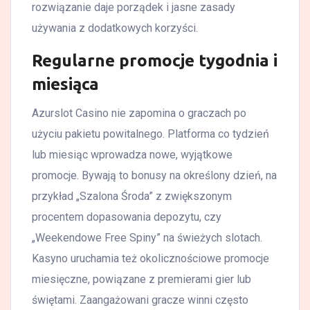
rozwiązanie daje porządek i jasne zasady
używania z dodatkowych korzyści.
Regularne promocje tygodnia i
miesiąca
Azurslot Casino nie zapomina o graczach po
użyciu pakietu powitalnego. Platforma co tydzień
lub miesiąc wprowadza nowe, wyjątkowe
promocje. Bywają to bonusy na określony dzień, na
przykład „Szalona Środa” z zwiększonym
procentem dopasowania depozytu, czy
„Weekendowe Free Spiny” na świeżych slotach.
Kasyno uruchamia też okolicznościowe promocje
miesięczne, powiązane z premierami gier lub
świętami. Zaangażowani gracze winni często