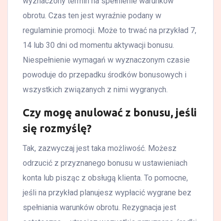
wyznaczony termin na spełnienie warunków
obrotu. Czas ten jest wyraźnie podany w
regulaminie promocji. Może to trwać na przykład 7,
14 lub 30 dni od momentu aktywacji bonusu.
Niespełnienie wymagań w wyznaczonym czasie
powoduje do przepadku środków bonusowych i
wszystkich związanych z nimi wygranych.
Czy mogę anulować z bonusu, jeśli
się rozmyślę?
Tak, zazwyczaj jest taka możliwość. Możesz
odrzucić z przyznanego bonusu w ustawieniach
konta lub pisząc z obsługą klienta. To pomocne,
jeśli na przykład planujesz wypłacić wygrane bez
spełniania warunków obrotu. Rezygnacja jest