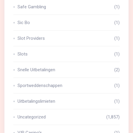
Safe Gambling
(1)
Sic Bo
(1)
Slot Providers
(1)
Slots
(1)
Snelle Uitbetalingen
(2)
Sportweddenschappen
(1)
Uitbetalingslimieten
(1)
Uncategorized
(1,857)
VIP Casino's
(1)