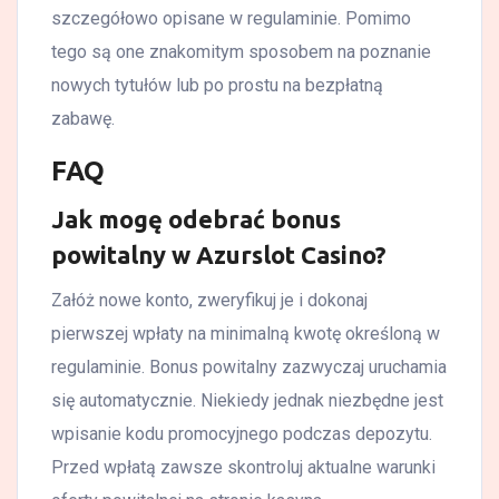
szczegółowo opisane w regulaminie. Pomimo
tego są one znakomitym sposobem na poznanie
nowych tytułów lub po prostu na bezpłatną
zabawę.
FAQ
Jak mogę odebrać bonus
powitalny w Azurslot Casino?
Załóż nowe konto, zweryfikuj je i dokonaj
pierwszej wpłaty na minimalną kwotę określoną w
regulaminie. Bonus powitalny zazwyczaj uruchamia
się automatycznie. Niekiedy jednak niezbędne jest
wpisanie kodu promocyjnego podczas depozytu.
Przed wpłatą zawsze skontroluj aktualne warunki