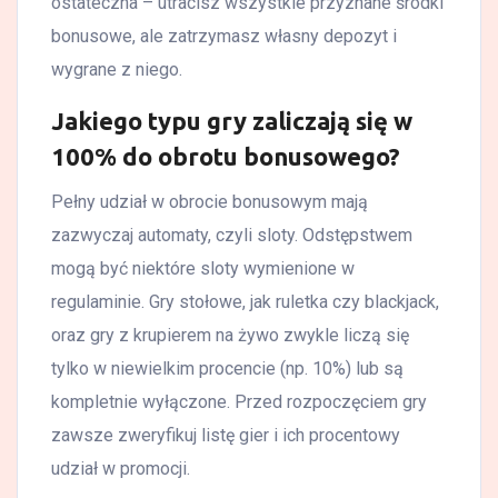
ostateczna – utracisz wszystkie przyznane środki
bonusowe, ale zatrzymasz własny depozyt i
wygrane z niego.
Jakiego typu gry zaliczają się w
100% do obrotu bonusowego?
Pełny udział w obrocie bonusowym mają
zazwyczaj automaty, czyli sloty. Odstępstwem
mogą być niektóre sloty wymienione w
regulaminie. Gry stołowe, jak ruletka czy blackjack,
oraz gry z krupierem na żywo zwykle liczą się
tylko w niewielkim procencie (np. 10%) lub są
kompletnie wyłączone. Przed rozpoczęciem gry
zawsze zweryfikuj listę gier i ich procentowy
udział w promocji.