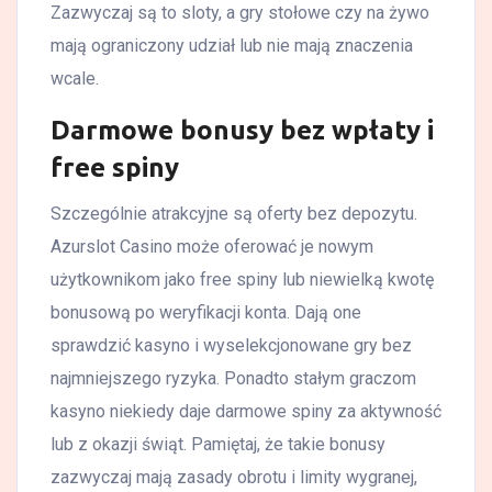
Zazwyczaj są to sloty, a gry stołowe czy na żywo
mają ograniczony udział lub nie mają znaczenia
wcale.
Darmowe bonusy bez wpłaty i
free spiny
Szczególnie atrakcyjne są oferty bez depozytu.
Azurslot Casino może oferować je nowym
użytkownikom jako free spiny lub niewielką kwotę
bonusową po weryfikacji konta. Dają one
sprawdzić kasyno i wyselekcjonowane gry bez
najmniejszego ryzyka. Ponadto stałym graczom
kasyno niekiedy daje darmowe spiny za aktywność
lub z okazji świąt. Pamiętaj, że takie bonusy
zazwyczaj mają zasady obrotu i limity wygranej,