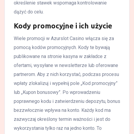
określenie stawek wspomaga kontrolowanie
dążyć do celu.
Kody promocyjne i ich użycie
Wiele promocji w Azurslot Casino włącza się za
pomocą kodów promocyjnych. Kody te bywają
publikowane na stronie kasyna w zakładce z
ofertami, wysyłane w newsletterze lub oferowane
partnerom. Aby z nich korzystać, podczas procesu
wpłaty zlokalizuj i wypełnij pole „Kod promocyjny”
lub „Kupon bonusowy”. Po wprowadzeniu
poprawnego kodu i zatwierdzeniu depozytu, bonus
bezzwłocznie wpływa na konto. Każdy kod ma
zazwyczaj określony termin ważności i jest do
wykorzystania tylko raz na jedno konto. To