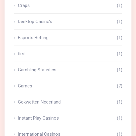
Craps
(1)
Desktop Casino's
(1)
Esports Betting
(1)
first
(1)
Gambling Statistics
(1)
Games
(7)
Gokwetten Nederland
(1)
Instant Play Casinos
(1)
International Casinos
(1)