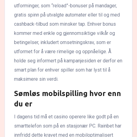
utforminger, som “reload”-bonuser på mandager,
gratis spinn på utvalgte automater eller til og med
cashback-tilbud som minsker tap. Enhver bonus
kommer med enkle og gjennomsiktige vilkår og
betingelser, inkludert omsetningskrav, som er
utformet for å være rimelige og oppnåelige. Å
holde seg informert på kampanjesiden er derfor en
smart plan for enhver spiller som har lyst til å
maksimere sin verdi.
Sømløs mobilspilling hvor enn
du er
I dagens tid må et casino operere like godt på en
smarttelefon som på en stasjonær PC. Rainbet har
innfridd dette kravet med en mobiloptimalisert