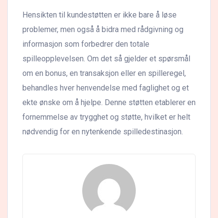
Hensikten til kundestøtten er ikke bare å løse
problemer, men også å bidra med rådgivning og
informasjon som forbedrer den totale
spilleopplevelsen. Om det så gjelder et spørsmål
om en bonus, en transaksjon eller en spilleregel,
behandles hver henvendelse med faglighet og et
ekte ønske om å hjelpe. Denne støtten etablerer en
fornemmelse av trygghet og støtte, hvilket er helt
nødvendig for en nytenkende spilledestinasjon.