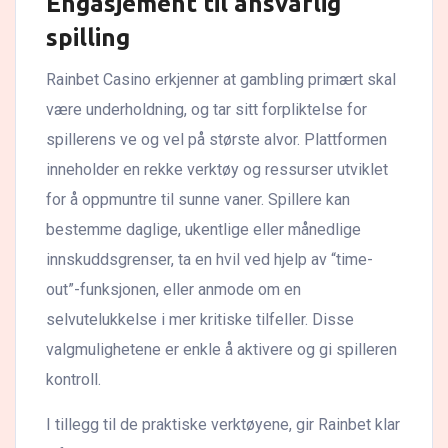
Engasjement til ansvarlig
spilling
Rainbet Casino erkjenner at gambling primært skal
være underholdning, og tar sitt forpliktelse for
spillerens ve og vel på største alvor. Plattformen
inneholder en rekke verktøy og ressurser utviklet
for å oppmuntre til sunne vaner. Spillere kan
bestemme daglige, ukentlige eller månedlige
innskuddsgrenser, ta en hvil ved hjelp av “time-
out”-funksjonen, eller anmode om en
selvutelukkelse i mer kritiske tilfeller. Disse
valgmulighetene er enkle å aktivere og gi spilleren
kontroll.
I tillegg til de praktiske verktøyene, gir Rainbet klar