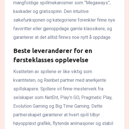
mangfoldige spillmekanismer som “Megaways”,
kaskader og gratisspinn. Den intuitive
søkefunksjonen og kategoriene forenkler finne nye
favoritter eller gjenoppdage gamle klassikere, og
garanterer at det alltid finnes noe nytt å oppdage.
Beste leverandører for en
førsteklasses opplevelse
Kvaliteten av spillene er like viktig som
kvantiteten, og Rainbet partner med anerkjente
spillskapere. Spillere vil finne mesterverk fra
selskaper som NetEnt, Play’n GO, Pragmatic Play,
Evolution Gaming og Big Time Gaming. Dette
partnerskapet garanterer at hvert spill tilbyr
høyoppløst grafikk, flytende animasjoner og stabil