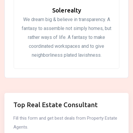
Solerealty
We dream big & believe in transparency. A
fantasy to assemble not simply homes, but
rather ways of life. A fantasy to make
coordinated workspaces and to give
neighborliness plated lavishness.
Top Real Estate Consultant
Fill this form and get best deals from Property Estate
Agents.