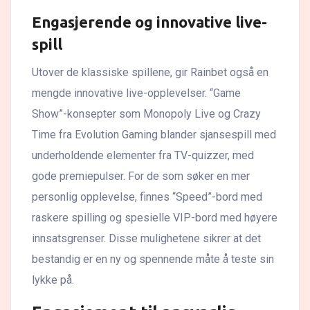
Engasjerende og innovative live-
spill
Utover de klassiske spillene, gir Rainbet også en
mengde innovative live-opplevelser. “Game
Show”-konsepter som Monopoly Live og Crazy
Time fra Evolution Gaming blander sjansespill med
underholdende elementer fra TV-quizzer, med
gode premiepulser. For de som søker en mer
personlig opplevelse, finnes “Speed”-bord med
raskere spilling og spesielle VIP-bord med høyere
innsatsgrenser. Disse mulighetene sikrer at det
bestandig er en ny og spennende måte å teste sin
lykke på.