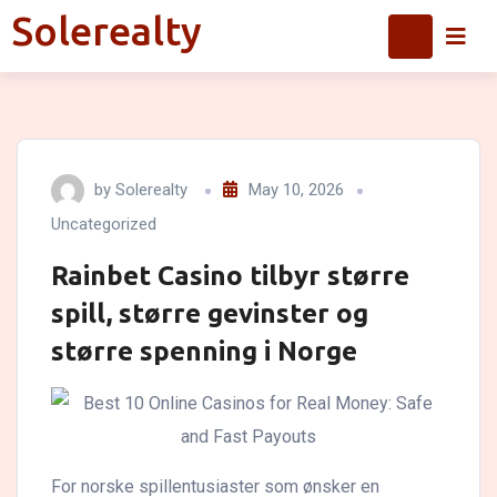
Skip
Solerealty
Solerealty
to
content
by
Solerealty
May 10, 2026
Uncategorized
Rainbet Casino tilbyr større
spill, større gevinster og
større spenning i Norge
For norske spillentusiaster som ønsker en