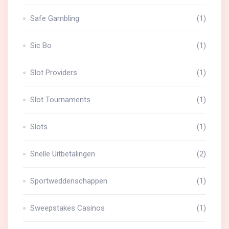
Safe Gambling
(1)
Sic Bo
(1)
Slot Providers
(1)
Slot Tournaments
(1)
Slots
(1)
Snelle Uitbetalingen
(2)
Sportweddenschappen
(1)
Sweepstakes Casinos
(1)