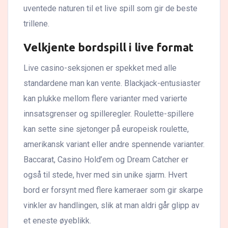
uventede naturen til et live spill som gir de beste
trillene.
Velkjente bordspill i live format
Live casino-seksjonen er spekket med alle
standardene man kan vente. Blackjack-entusiaster
kan plukke mellom flere varianter med varierte
innsatsgrenser og spilleregler. Roulette-spillere
kan sette sine sjetonger på europeisk roulette,
amerikansk variant eller andre spennende varianter.
Baccarat, Casino Hold’em og Dream Catcher er
også til stede, hver med sin unike sjarm. Hvert
bord er forsynt med flere kameraer som gir skarpe
vinkler av handlingen, slik at man aldri går glipp av
et eneste øyeblikk.