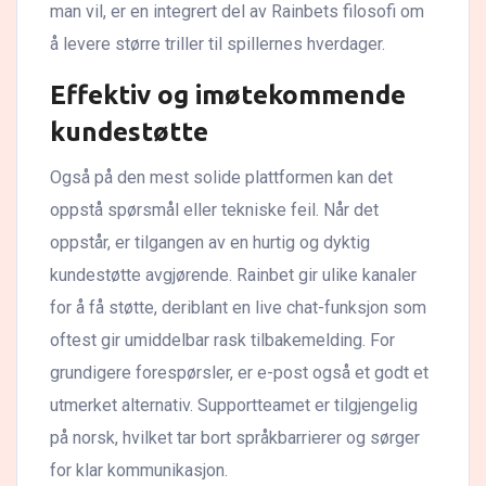
man vil, er en integrert del av Rainbets filosofi om
å levere større triller til spillernes hverdager.
Effektiv og imøtekommende
kundestøtte
Også på den mest solide plattformen kan det
oppstå spørsmål eller tekniske feil. Når det
oppstår, er tilgangen av en hurtig og dyktig
kundestøtte avgjørende. Rainbet gir ulike kanaler
for å få støtte, deriblant en live chat-funksjon som
oftest gir umiddelbar rask tilbakemelding. For
grundigere forespørsler, er e-post også et godt et
utmerket alternativ. Supportteamet er tilgjengelig
på norsk, hvilket tar bort språkbarrierer og sørger
for klar kommunikasjon.