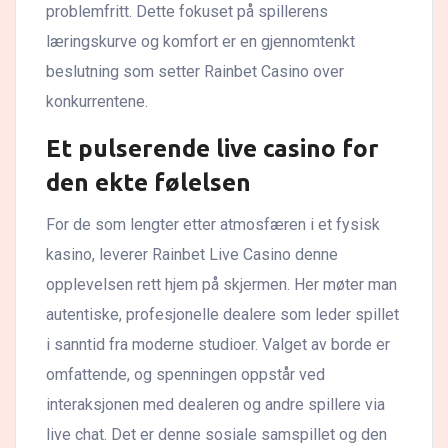
problemfritt. Dette fokuset på spillerens
læringskurve og komfort er en gjennomtenkt
beslutning som setter Rainbet Casino over
konkurrentene.
Et pulserende live casino for
den ekte følelsen
For de som lengter etter atmosfæren i et fysisk
kasino, leverer Rainbet Live Casino denne
opplevelsen rett hjem på skjermen. Her møter man
autentiske, profesjonelle dealere som leder spillet
i sanntid fra moderne studioer. Valget av borde er
omfattende, og spenningen oppstår ved
interaksjonen med dealeren og andre spillere via
live chat. Det er denne sosiale samspillet og den