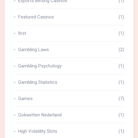
Esports Betting Casinos
(1)
Featured Casinos
(1)
first
(1)
Gambling Laws
(2)
Gambling Psychology
(1)
Gambling Statistics
(1)
Games
(7)
Gokwetten Nederland
(1)
High Volatility Slots
(1)