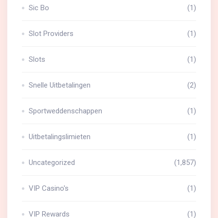
Sic Bo
(1)
Slot Providers
(1)
Slots
(1)
Snelle Uitbetalingen
(2)
Sportweddenschappen
(1)
Uitbetalingslimieten
(1)
Uncategorized
(1,857)
VIP Casino's
(1)
VIP Rewards
(1)