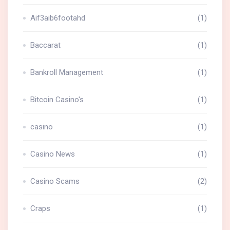
Aif3aib6footahd
(1)
Baccarat
(1)
Bankroll Management
(1)
Bitcoin Casino's
(1)
casino
(1)
Casino News
(1)
Casino Scams
(2)
Craps
(1)