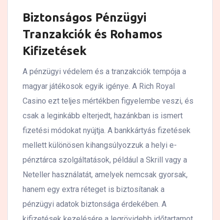
Biztonságos Pénzügyi
Tranzakciók és Rohamos
Kifizetések
A pénzügyi védelem és a tranzakciók tempója a
magyar játékosok egyik igénye. A Rich Royal
Casino ezt teljes mértékben figyelembe veszi, és
csak a leginkább elterjedt, hazánkban is ismert
fizetési módokat nyújtja. A bankkártyás fizetések
mellett különösen kihangsúlyozzuk a helyi e-
pénztárca szolgáltatások, például a Skrill vagy a
Neteller használatát, amelyek nemcsak gyorsak,
hanem egy extra réteget is biztosítanak a
pénzügyi adatok biztonsága érdekében. A
kifizetések kezelésére a legrövidebb időtartamot