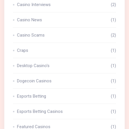
Casino Interviews
(2)
Casino News
(1)
Casino Scams
(2)
Craps
(1)
Desktop Casino's
(1)
Dogecoin Casinos
(1)
Esports Betting
(1)
Esports Betting Casinos
(1)
Featured Casinos
(1)