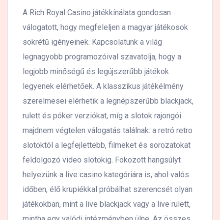
A Rich Royal Casino játékkínálata gondosan
válogatott, hogy megfeleljen a magyar játékosok
sokrétű igényeinek. Kapcsolatunk a világ
legnagyobb programozóival szavatolja, hogy a
legjobb minőségű és legújszerűbb játékok
legyenek elérhetőek. A klasszikus játékélmény
szerelmesei elérhetik a legnépszerűbb blackjack,
rulett és póker verziókat, míg a slotok rajongói
majdnem végtelen válogatás találnak: a retró retro
slotoktól a legfejlettebb, filmeket és sorozatokat
feldolgozó video slotokig. Fokozott hangsúlyt
helyezünk a live casino kategóriára is, ahol valós
időben, élő krupiékkal próbálhat szerencsét olyan
játékokban, mint a live blackjack vagy a live rulett,
mintha egy valódi intézményben ülne. Az összes