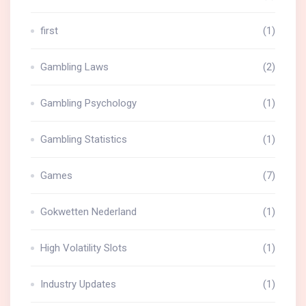
first
(1)
Gambling Laws
(2)
Gambling Psychology
(1)
Gambling Statistics
(1)
Games
(7)
Gokwetten Nederland
(1)
High Volatility Slots
(1)
Industry Updates
(1)