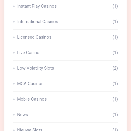
Instant Play Casinos
(1)
International Casinos
(1)
Licensed Casinos
(1)
Live Casino
(1)
Low Volatility Slots
(2)
MGA Casinos
(1)
Mobile Casinos
(1)
News
(1)
Nieuwe Slots
(1)