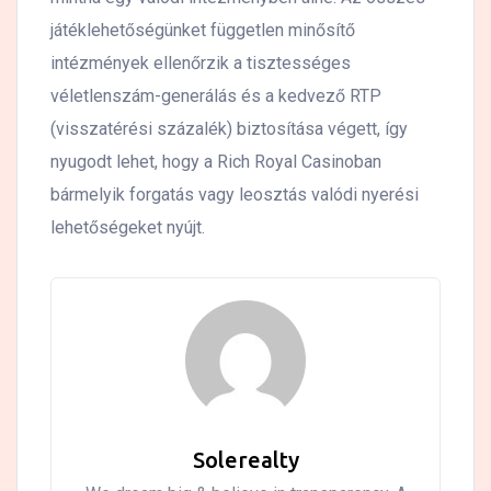
játéklehetőségünket független minősítő
intézmények ellenőrzik a tisztességes
véletlenszám-generálás és a kedvező RTP
(visszatérési százalék) biztosítása végett, így
nyugodt lehet, hogy a Rich Royal Casinoban
bármelyik forgatás vagy leosztás valódi nyerési
lehetőségeket nyújt.
Solerealty