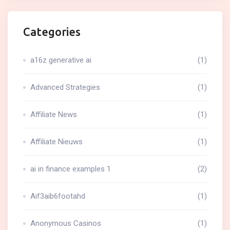
Categories
a16z generative ai
(1)
Advanced Strategies
(1)
Affiliate News
(1)
Affiliate Nieuws
(1)
ai in finance examples 1
(2)
Aif3aib6footahd
(1)
Anonymous Casinos
(1)