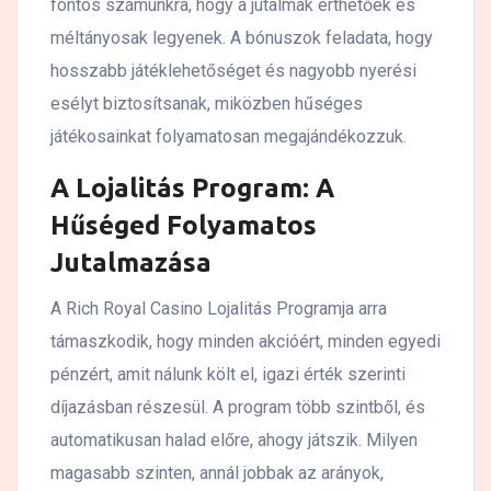
fontos számunkra, hogy a jutalmak érthetőek és
méltányosak legyenek. A bónuszok feladata, hogy
hosszabb játéklehetőséget és nagyobb nyerési
esélyt biztosítsanak, miközben hűséges
játékosainkat folyamatosan megajándékozzuk.
A Lojalitás Program: A
Hűséged Folyamatos
Jutalmazása
A Rich Royal Casino Lojalitás Programja arra
támaszkodik, hogy minden akcióért, minden egyedi
pénzért, amit nálunk költ el, igazi érték szerinti
díjazásban részesül. A program több szintből, és
automatikusan halad előre, ahogy játszik. Milyen
magasabb szinten, annál jobbak az arányok,