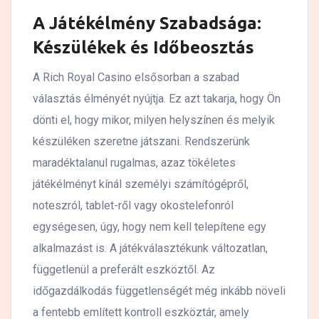
A Játékélmény Szabadsága:
Készülékek és Időbeosztás
A Rich Royal Casino elsősorban a szabad
választás élményét nyújtja. Ez azt takarja, hogy Ön
dönti el, hogy mikor, milyen helyszínen és melyik
készüléken szeretne játszani. Rendszerünk
maradéktalanul rugalmas, azaz tökéletes
játékélményt kínál személyi számítógépről,
noteszról, tablet-ről vagy okostelefonról
egységesen, úgy, hogy nem kell telepítene egy
alkalmazást is. A játékválasztékunk változatlan,
függetlenül a preferált eszköztől. Az
időgazdálkodás függetlenségét még inkább növeli
a fentebb említett kontroll eszköztár, amely