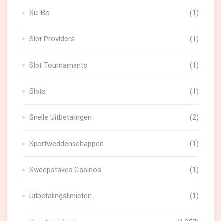
Sic Bo
(1)
Slot Providers
(1)
Slot Tournaments
(1)
Slots
(1)
Snelle Uitbetalingen
(2)
Sportweddenschappen
(1)
Sweepstakes Casinos
(1)
Uitbetalingslimieten
(1)