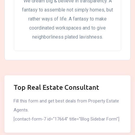
We dream big & believe in transparency. A
fantasy to assemble not simply homes, but
rather ways of life. A fantasy to make
coordinated workspaces and to give
neighborliness plated lavishness.
Top Real Estate Consultant
Fill this form and get best deals from Property Estate
Agents.
[contact-form-7 id="17664" title="Blog Sidebar Form"]