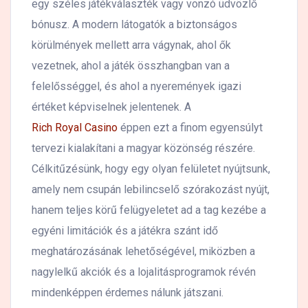
egy széles játékválaszték vagy vonzó üdvözlő
bónusz. A modern látogatók a biztonságos
körülmények mellett arra vágynak, ahol ők
vezetnek, ahol a játék összhangban van a
felelősséggel, és ahol a nyeremények igazi
értéket képviselnek jelentenek. A
Rich Royal Casino
éppen ezt a finom egyensúlyt
tervezi kialakítani a magyar közönség részére.
Célkitűzésünk, hogy egy olyan felületet nyújtsunk,
amely nem csupán lebilincselő szórakozást nyújt,
hanem teljes körű felügyeletet ad a tag kezébe a
egyéni limitációk és a játékra szánt idő
meghatározásának lehetőségével, miközben a
nagylelkű akciók és a lojalitásprogramok révén
mindenképpen érdemes nálunk játszani.