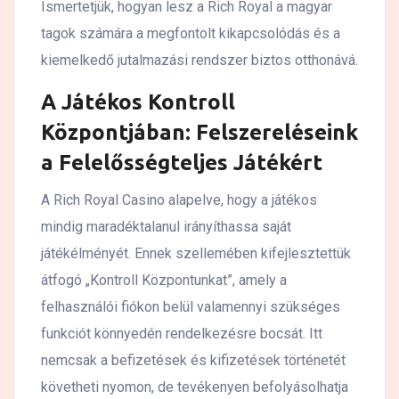
Ismertetjük, hogyan lesz a Rich Royal a magyar
tagok számára a megfontolt kikapcsolódás és a
kiemelkedő jutalmazási rendszer biztos otthonává.
A Játékos Kontroll
Központjában: Felszereléseink
a Felelősségteljes Játékért
A Rich Royal Casino alapelve, hogy a játékos
mindig maradéktalanul irányíthassa saját
játékélményét. Ennek szellemében kifejlesztettük
átfogó „Kontroll Központunkat”, amely a
felhasználói fiókon belül valamennyi szükséges
funkciót könnyedén rendelkezésre bocsát. Itt
nemcsak a befizetések és kifizetések történetét
követheti nyomon, de tevékenyen befolyásolhatja