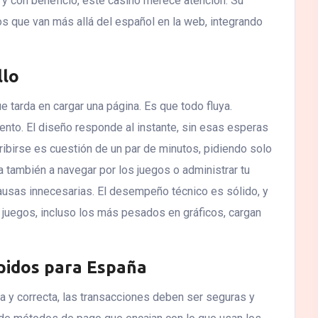
y con beneficio, este casino merece atención. Su
s que van más allá del español en la web, integrando
llo
 tarda en cargar una página. Es que todo fluya.
to. El diseño responde al instante, sin esas esperas
ibirse es cuestión de un par de minutos, pidiendo solo
a también a navegar por los juegos o administrar tu
ausas innecesarias. El desempeño técnico es sólido, y
juegos, incluso los más pesados en gráficos, cargan
pidos para España
a y correcta, las transacciones deben ser seguras y