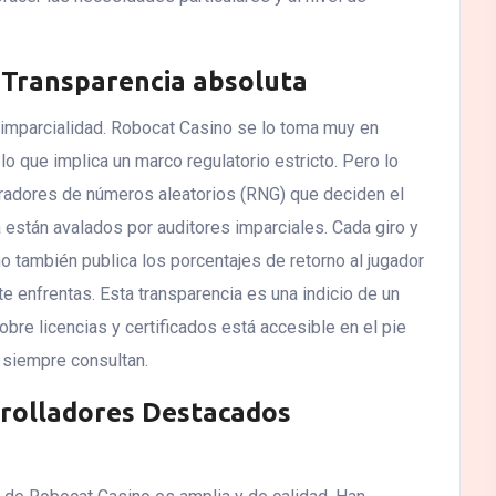
a Transparencia absoluta
a imparcialidad. Robocat Casino se lo toma muy en
lo que implica un marco regulatorio estricto. Pero lo
radores de números aleatorios (RNG) que deciden el
 están avalados por auditores imparciales. Cada giro y
no también publica los porcentajes de retorno al jugador
e enfrentas. Esta transparencia es una indicio de un
bre licencias y certificados está accesible en el pie
 siempre consultan.
rolladores Destacados