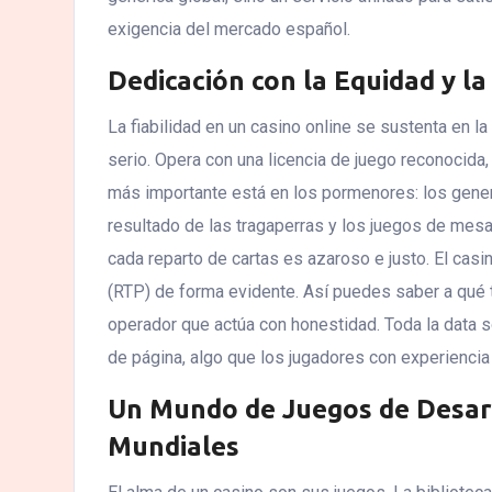
exigencia del mercado español.
Dedicación con la Equidad y l
La fiabilidad en un casino online se sustenta en l
serio. Opera con una licencia de juego reconocida, 
más importante está en los pormenores: los gene
resultado de las tragaperras y los juegos de mesa
cada reparto de cartas es azaroso e justo. El casi
(RTP) de forma evidente. Así puedes saber a qué t
operador que actúa con honestidad. Toda la data so
de página, algo que los jugadores con experiencia
Un Mundo de Juegos de Desar
Mundiales