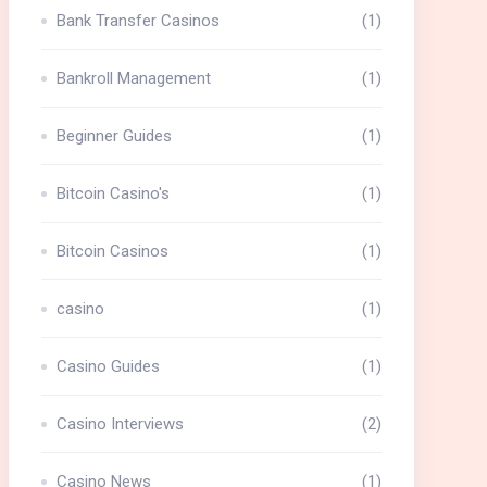
Bank Transfer Casinos
(1)
Bankroll Management
(1)
Beginner Guides
(1)
Bitcoin Casino's
(1)
Bitcoin Casinos
(1)
casino
(1)
Casino Guides
(1)
Casino Interviews
(2)
Casino News
(1)