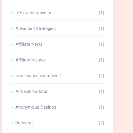
a16z generative ai
(1)
Advanced Strategies
(1)
Affiliate News
(1)
Affiliate Nieuws
(1)
ai in finance examples 1
(2)
Aif3aib6footahd
(1)
Anonymous Casinos
(1)
Baccarat
(2)