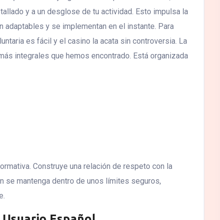
allado y a un desglose de tu actividad. Esto impulsa la
on adaptables y se implementan en el instante. Para
ntaria es fácil y el casino la acata sin controversia. La
más integrales que hemos encontrado. Está organizada
ormativa. Construye una relación de respeto con la
ón se mantenga dentro de unos límites seguros,
e.
l Usuario Español