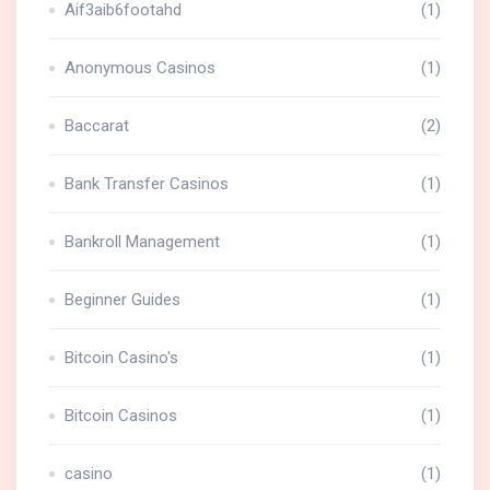
Aif3aib6footahd
(1)
Anonymous Casinos
(1)
Baccarat
(2)
Bank Transfer Casinos
(1)
Bankroll Management
(1)
Beginner Guides
(1)
Bitcoin Casino's
(1)
Bitcoin Casinos
(1)
casino
(1)