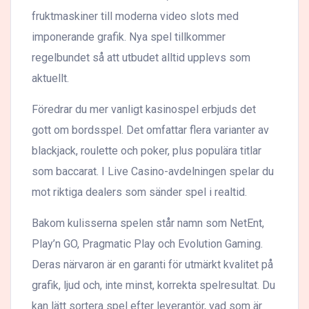
fruktmaskiner till moderna video slots med
imponerande grafik. Nya spel tillkommer
regelbundet så att utbudet alltid upplevs som
aktuellt.
Föredrar du mer vanligt kasinospel erbjuds det
gott om bordsspel. Det omfattar flera varianter av
blackjack, roulette och poker, plus populära titlar
som baccarat. I Live Casino-avdelningen spelar du
mot riktiga dealers som sänder spel i realtid.
Bakom kulisserna spelen står namn som NetEnt,
Play’n GO, Pragmatic Play och Evolution Gaming.
Deras närvaron är en garanti för utmärkt kvalitet på
grafik, ljud och, inte minst, korrekta spelresultat. Du
kan lätt sortera spel efter leverantör, vad som är