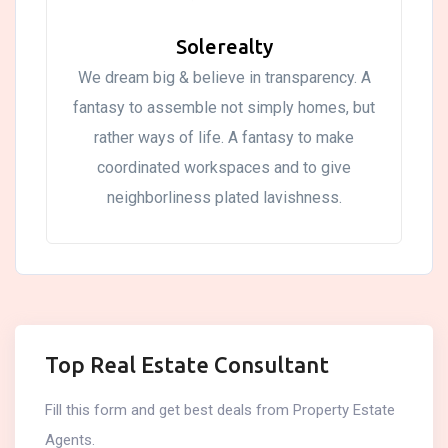
Solerealty
We dream big & believe in transparency. A
fantasy to assemble not simply homes, but
rather ways of life. A fantasy to make
coordinated workspaces and to give
neighborliness plated lavishness.
Top Real Estate Consultant
Fill this form and get best deals from Property Estate
Agents.