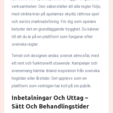
verksamheten. Den säkerställer att alla regler följs,
med strikta krav på spelarnas skydd, rättvisa spel
och seriös marknadsföring. För dig som spelare
betyder det en grundläggande trygghet. Du känner
till att du är på en plattform som fungerar efter
svenska regler.
Temat och designen andas svensk atmosfär, med
ett rent och funktionellt utseende. Kampanjer och
evenemang hämtar ibland inspiration från svenska
högtider eller årstider. Det upplevs som en
plattform som verkligen har koll på sin publik.
Inbetalningar Och Uttag –
Sätt Och Behandlingstider