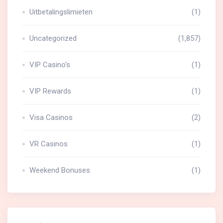
Uitbetalingslimieten
(1)
Uncategorized
(1,857)
VIP Casino's
(1)
VIP Rewards
(1)
Visa Casinos
(2)
VR Casinos
(1)
Weekend Bonuses
(1)