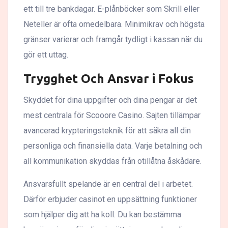
ett till tre bankdagar. E-plånböcker som Skrill eller
Neteller är ofta omedelbara. Minimikrav och högsta
gränser varierar och framgår tydligt i kassan när du
gör ett uttag.
Trygghet Och Ansvar i Fokus
Skyddet för dina uppgifter och dina pengar är det
mest centrala för Scooore Casino. Sajten tillämpar
avancerad krypteringsteknik för att säkra all din
personliga och finansiella data. Varje betalning och
all kommunikation skyddas från otillåtna åskådare.
Ansvarsfullt spelande är en central del i arbetet.
Därför erbjuder casinot en uppsättning funktioner
som hjälper dig att ha koll. Du kan bestämma