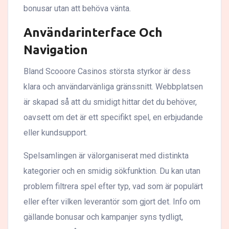
bonusar utan att behöva vänta.
Användarinterface Och
Navigation
Bland Scooore Casinos största styrkor är dess
klara och användarvänliga gränssnitt. Webbplatsen
är skapad så att du smidigt hittar det du behöver,
oavsett om det är ett specifikt spel, en erbjudande
eller kundsupport.
Spelsamlingen är välorganiserat med distinkta
kategorier och en smidig sökfunktion. Du kan utan
problem filtrera spel efter typ, vad som är populärt
eller efter vilken leverantör som gjort det. Info om
gällande bonusar och kampanjer syns tydligt,