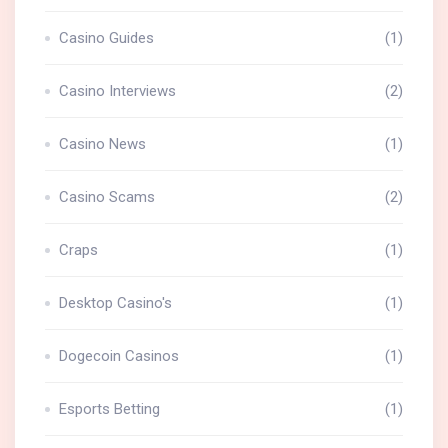
Casino Guides
(1)
Casino Interviews
(2)
Casino News
(1)
Casino Scams
(2)
Craps
(1)
Desktop Casino's
(1)
Dogecoin Casinos
(1)
Esports Betting
(1)