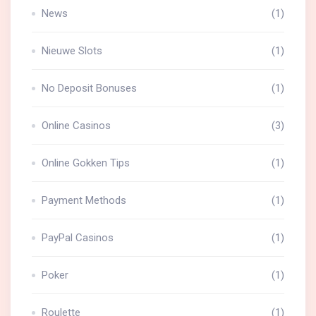
News
(1)
Nieuwe Slots
(1)
No Deposit Bonuses
(1)
Online Casinos
(3)
Online Gokken Tips
(1)
Payment Methods
(1)
PayPal Casinos
(1)
Poker
(1)
Roulette
(1)