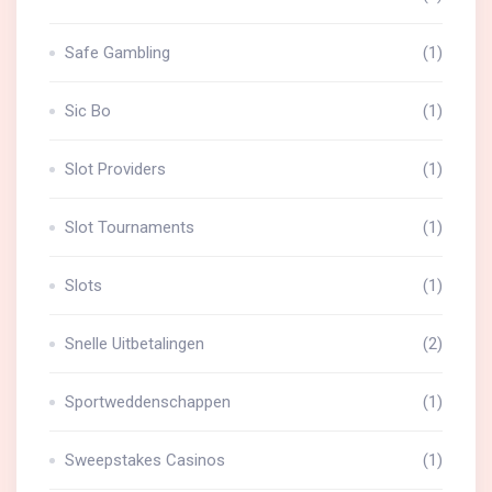
Safe Gambling
(1)
Sic Bo
(1)
Slot Providers
(1)
Slot Tournaments
(1)
Slots
(1)
Snelle Uitbetalingen
(2)
Sportweddenschappen
(1)
Sweepstakes Casinos
(1)