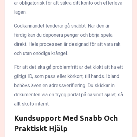
är obligatorisk för att säkra ditt konto och efterleva
lagen.
Godkännandet tenderar gå snabbt. När den är
färdig kan du deponera pengar och börja spela
direkt. Hela processen är designad för att vara rak
och utan onödiga krångel.
För att det ska gå problemfritt är det klokt att ha ett
giltigt ID, som pass eller körkort, till hands. Ibland
behövs även en adressverifiering. Du skickar in
dokumenten via en trygg portal på casinot självt, så
allt sköts internt.
Kundsupport Med Snabb Och
Praktiskt Hjälp