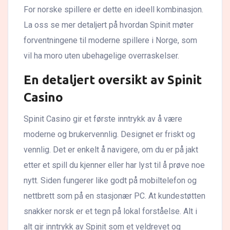
For norske spillere er dette en ideell kombinasjon.
La oss se mer detaljert på hvordan Spinit møter
forventningene til moderne spillere i Norge, som
vil ha moro uten ubehagelige overraskelser.
En detaljert oversikt av Spinit
Casino
Spinit Casino gir et første inntrykk av å være
moderne og brukervennlig. Designet er friskt og
vennlig. Det er enkelt å navigere, om du er på jakt
etter et spill du kjenner eller har lyst til å prøve noe
nytt. Siden fungerer like godt på mobiltelefon og
nettbrett som på en stasjonær PC. At kundestøtten
snakker norsk er et tegn på lokal forståelse. Alt i
alt gir inntrykk av Spinit som et veldrevet og