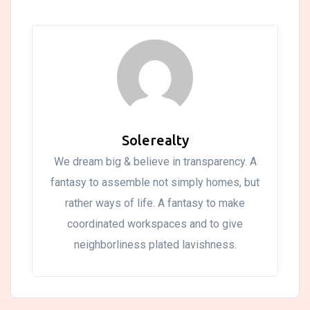
Solerealty
We dream big & believe in transparency. A
fantasy to assemble not simply homes, but
rather ways of life. A fantasy to make
coordinated workspaces and to give
neighborliness plated lavishness.