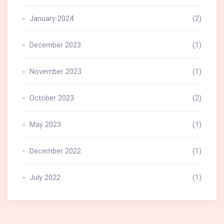
January 2024
(2)
December 2023
(1)
November 2023
(1)
October 2023
(2)
May 2023
(1)
December 2022
(1)
July 2022
(1)