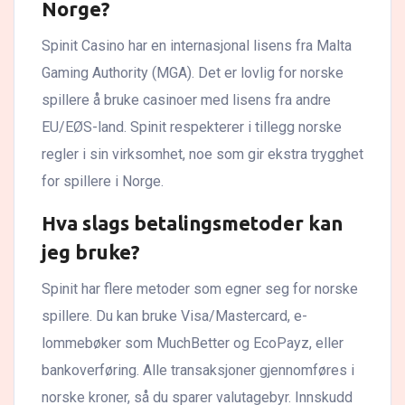
Norge?
Spinit Casino har en internasjonal lisens fra Malta
Gaming Authority (MGA). Det er lovlig for norske
spillere å bruke casinoer med lisens fra andre
EU/EØS-land. Spinit respekterer i tillegg norske
regler i sin virksomhet, noe som gir ekstra trygghet
for spillere i Norge.
Hva slags betalingsmetoder kan
jeg bruke?
Spinit har flere metoder som egner seg for norske
spillere. Du kan bruke Visa/Mastercard, e-
lommebøker som MuchBetter og EcoPayz, eller
bankoverføring. Alle transaksjoner gjennomføres i
norske kroner, så du sparer valutagebyr. Innskudd