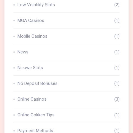
Low Volatility Slots
(2)
MGA Casinos
(1)
Mobile Casinos
(1)
News
(1)
Nieuwe Slots
(1)
No Deposit Bonuses
(1)
Online Casinos
(3)
Online Gokken Tips
(1)
Payment Methods
(1)