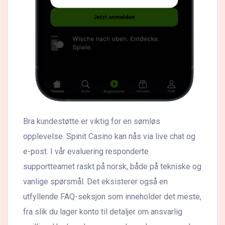
Bra kundestøtte er viktig for en sømløs
opplevelse. Spinit Casino kan nås via live chat og
e-post. I vår evaluering responderte
supportteamet raskt på norsk, både på tekniske og
vanlige spørsmål. Det eksisterer også en
utfyllende FAQ-seksjon som inneholder det meste,
fra slik du lager konto til detaljer om ansvarlig