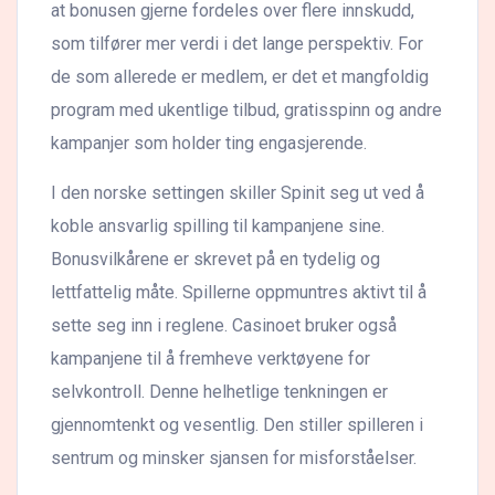
at bonusen gjerne fordeles over flere innskudd,
som tilfører mer verdi i det lange perspektiv. For
de som allerede er medlem, er det et mangfoldig
program med ukentlige tilbud, gratisspinn og andre
kampanjer som holder ting engasjerende.
I den norske settingen skiller Spinit seg ut ved å
koble ansvarlig spilling til kampanjene sine.
Bonusvilkårene er skrevet på en tydelig og
lettfattelig måte. Spillerne oppmuntres aktivt til å
sette seg inn i reglene. Casinoet bruker også
kampanjene til å fremheve verktøyene for
selvkontroll. Denne helhetlige tenkningen er
gjennomtenkt og vesentlig. Den stiller spilleren i
sentrum og minsker sjansen for misforståelser.