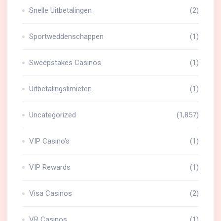
Snelle Uitbetalingen
(2)
Sportweddenschappen
(1)
Sweepstakes Casinos
(1)
Uitbetalingslimieten
(1)
Uncategorized
(1,857)
VIP Casino's
(1)
VIP Rewards
(1)
Visa Casinos
(2)
VR Casinos
(1)