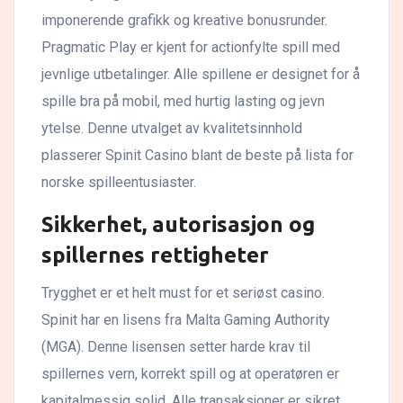
imponerende grafikk og kreative bonusrunder.
Pragmatic Play er kjent for actionfylte spill med
jevnlige utbetalinger. Alle spillene er designet for å
spille bra på mobil, med hurtig lasting og jevn
ytelse. Denne utvalget av kvalitetsinnhold
plasserer Spinit Casino blant de beste på lista for
norske spilleentusiaster.
Sikkerhet, autorisasjon og
spillernes rettigheter
Trygghet er et helt must for et seriøst casino.
Spinit har en lisens fra Malta Gaming Authority
(MGA). Denne lisensen setter harde krav til
spillernes vern, korrekt spill og at operatøren er
kapitalmessig solid. Alle transaksjoner er sikret