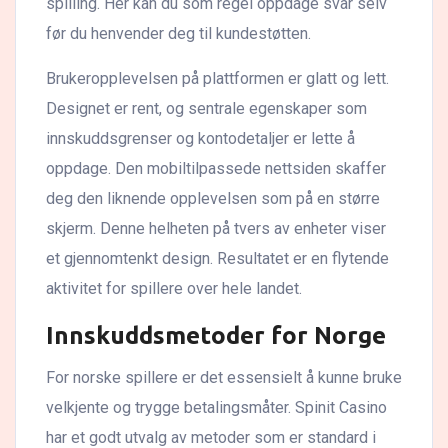
spilling. Her kan du som regel oppdage svar selv
før du henvender deg til kundestøtten.
Brukeropplevelsen på plattformen er glatt og lett.
Designet er rent, og sentrale egenskaper som
innskuddsgrenser og kontodetaljer er lette å
oppdage. Den mobiltilpassede nettsiden skaffer
deg den liknende opplevelsen som på en større
skjerm. Denne helheten på tvers av enheter viser
et gjennomtenkt design. Resultatet er en flytende
aktivitet for spillere over hele landet.
Innskuddsmetoder for Norge
For norske spillere er det essensielt å kunne bruke
velkjente og trygge betalingsmåter. Spinit Casino
har et godt utvalg av metoder som er standard i