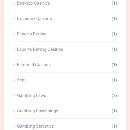
Desktop Casino's
(1)
Dogecoin Casinos
(1)
Esports Betting
(1)
Esports Betting Casinos
(1)
Featured Casinos
(1)
first
(1)
Gambling Laws
(2)
Gambling Psychology
(1)
Gambling Statistics
(1)