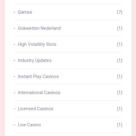
Games
(7)
Gokwetten Nederland
(1)
High Volatility Slots
(1)
Industry Updates
(1)
Instant Play Casinos
(1)
International Casinos
(1)
Licensed Casinos
(1)
Live Casino
(1)