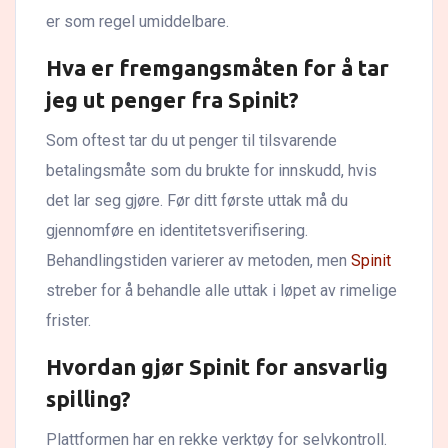
er som regel umiddelbare.
Hva er fremgangsmåten for å tar
jeg ut penger fra Spinit?
Som oftest tar du ut penger til tilsvarende
betalingsmåte som du brukte for innskudd, hvis
det lar seg gjøre. Før ditt første uttak må du
gjennomføre en identitetsverifisering.
Behandlingstiden varierer av metoden, men
Spinit
streber for å behandle alle uttak i løpet av rimelige
frister.
Hvordan gjør Spinit for ansvarlig
spilling?
Plattformen har en rekke verktøy for selvkontroll.