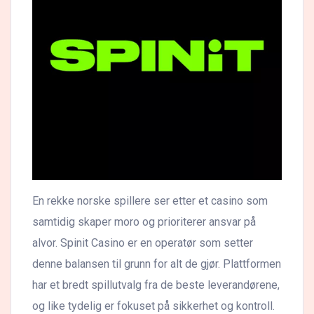
En rekke norske spillere ser etter et casino som
samtidig skaper moro og prioriterer ansvar på
alvor. Spinit Casino er en operatør som setter
denne balansen til grunn for alt de gjør. Plattformen
har et bredt spillutvalg fra de beste leverandørene,
og like tydelig er fokuset på sikkerhet og kontroll.