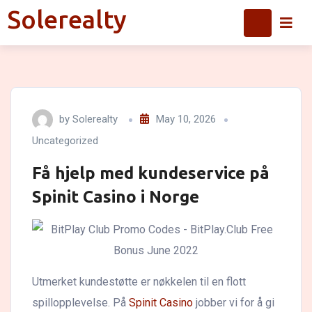
Skip
Solerealty
Solerealty
to
content
by
Solerealty
May 10, 2026
Uncategorized
Få hjelp med kundeservice på
Spinit Casino i Norge
Utmerket kundestøtte er nøkkelen til en flott
spillopplevelse. På
Spinit Casino
jobber vi for å gi