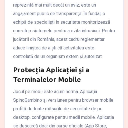
reprezintă mai mult decât un aviz; este un
angajament public de transparență. În fundal, o
echipă de specialiști în securitate monitorizează
non-stop sistemele pentru a evita intrusiuni. Pentru
jucătorii din România, acest cadru reglementar
aduce liniștea de a ști că activitatea este
controlată de un organism extern și autorizat.
Protecția Aplicației și a
Terminalelor Mobile
Jocul pe mobil este acum norma. Aplicația
SpinoGambino și versiunea pentru browser mobile
profită de toate măsurile de securitate de pe
desktop, configurate pentru medii mobile. Aplicația
se descarcă doar din surse oficiale (App Store,