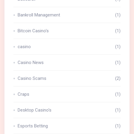
Bankroll Management
(1)
Bitcoin Casino's
(1)
casino
(1)
Casino News
(1)
Casino Scams
(2)
Craps
(1)
Desktop Casino's
(1)
Esports Betting
(1)