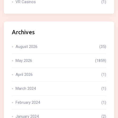
VR Casinos
(1)
Archives
August 2026
(35)
May 2026
(1859)
April 2026
(1)
March 2024
(1)
February 2024
(1)
January 2024
(2)