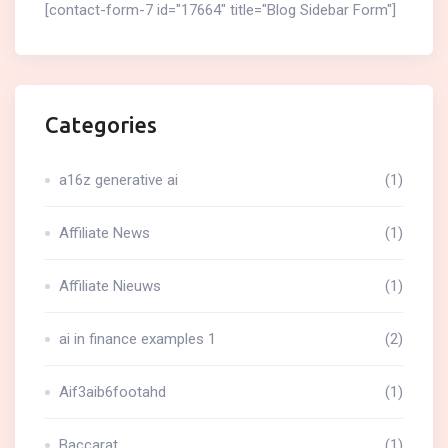
[contact-form-7 id="17664" title="Blog Sidebar Form"]
Categories
a16z generative ai
(1)
Affiliate News
(1)
Affiliate Nieuws
(1)
ai in finance examples 1
(2)
Aif3aib6footahd
(1)
Baccarat
(1)