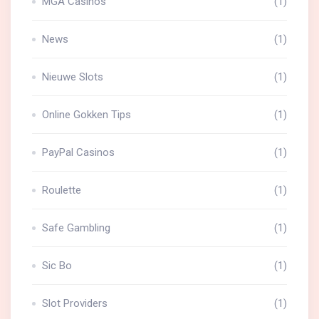
MGA Casinos
(1)
News
(1)
Nieuwe Slots
(1)
Online Gokken Tips
(1)
PayPal Casinos
(1)
Roulette
(1)
Safe Gambling
(1)
Sic Bo
(1)
Slot Providers
(1)