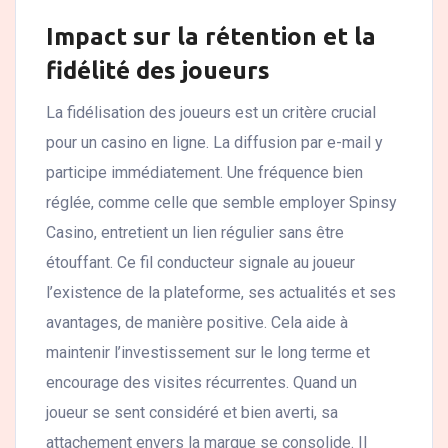
Impact sur la rétention et la
fidélité des joueurs
La fidélisation des joueurs est un critère crucial
pour un casino en ligne. La diffusion par e-mail y
participe immédiatement. Une fréquence bien
réglée, comme celle que semble employer Spinsy
Casino, entretient un lien régulier sans être
étouffant. Ce fil conducteur signale au joueur
l’existence de la plateforme, ses actualités et ses
avantages, de manière positive. Cela aide à
maintenir l’investissement sur le long terme et
encourage des visites récurrentes. Quand un
joueur se sent considéré et bien averti, sa
attachement envers la marque se consolide. Il