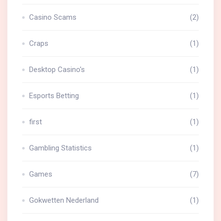
Casino Scams
(2)
Craps
(1)
Desktop Casino's
(1)
Esports Betting
(1)
first
(1)
Gambling Statistics
(1)
Games
(7)
Gokwetten Nederland
(1)