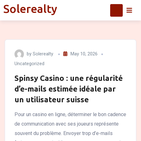
Skip
Solerealty
Solerealty
to
content
by
Solerealty
May 10, 2026
Uncategorized
Spinsy Casino : une régularité
d’e-mails estimée idéale par
un utilisateur suisse
Pour un casino en ligne, déterminer le bon cadence
de communication avec ses joueurs représente
souvent du problème. Envoyer trop d’e-mails