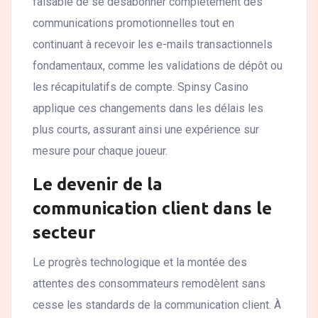
faisable de se désabonner complètement des
communications promotionnelles tout en
continuant à recevoir les e-mails transactionnels
fondamentaux, comme les validations de dépôt ou
les récapitulatifs de compte. Spinsy Casino
applique ces changements dans les délais les
plus courts, assurant ainsi une expérience sur
mesure pour chaque joueur.
Le devenir de la
communication client dans le
secteur
Le progrès technologique et la montée des
attentes des consommateurs remodèlent sans
cesse les standards de la communication client. À