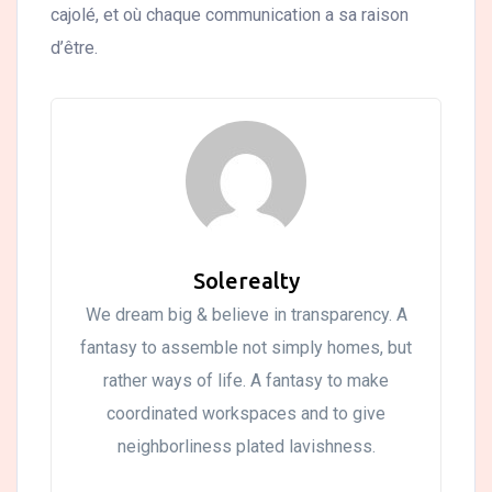
cajolé, et où chaque communication a sa raison
d’être.
Solerealty
We dream big & believe in transparency. A
fantasy to assemble not simply homes, but
rather ways of life. A fantasy to make
coordinated workspaces and to give
neighborliness plated lavishness.