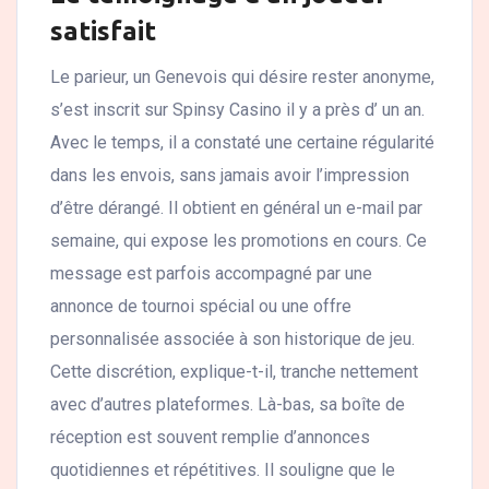
satisfait
Le parieur, un Genevois qui désire rester anonyme,
s’est inscrit sur Spinsy Casino il y a près d’ un an.
Avec le temps, il a constaté une certaine régularité
dans les envois, sans jamais avoir l’impression
d’être dérangé. Il obtient en général un e-mail par
semaine, qui expose les promotions en cours. Ce
message est parfois accompagné par une
annonce de tournoi spécial ou une offre
personnalisée associée à son historique de jeu.
Cette discrétion, explique-t-il, tranche nettement
avec d’autres plateformes. Là-bas, sa boîte de
réception est souvent remplie d’annonces
quotidiennes et répétitives. Il souligne que le