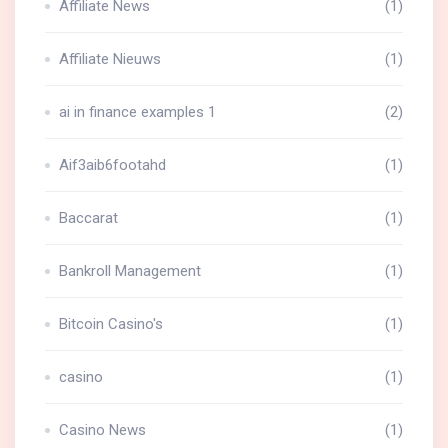
Affiliate News
(1)
Affiliate Nieuws
(1)
ai in finance examples 1
(2)
Aif3aib6footahd
(1)
Baccarat
(1)
Bankroll Management
(1)
Bitcoin Casino's
(1)
casino
(1)
Casino News
(1)