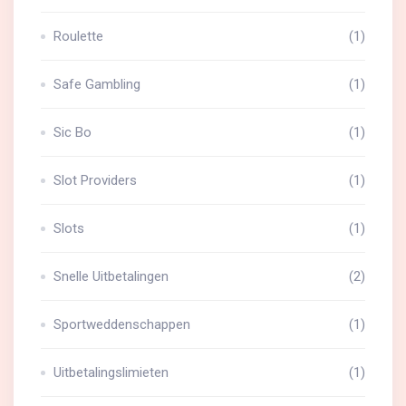
Roulette
(1)
Safe Gambling
(1)
Sic Bo
(1)
Slot Providers
(1)
Slots
(1)
Snelle Uitbetalingen
(2)
Sportweddenschappen
(1)
Uitbetalingslimieten
(1)