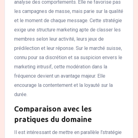
analyse des comportements. Elle ne favorise pas
les campagnes de masse, mais parie sur la qualité
et le moment de chaque message. Cette stratégie
exige une structure marketing apte de classer les
membres selon leur activité, leurs jeux de
prédilection et leur réponse. Sur le marché suisse,
connu pour sa discrétion et sa suspicion envers le
marketing intrusif, cette modération dans la
fréquence devient un avantage majeur. Elle
encourage la contentement et la loyauté sur la
durée.
Comparaison avec les
pratiques du domaine
Il est intéressant de mettre en parallèle l’stratégie