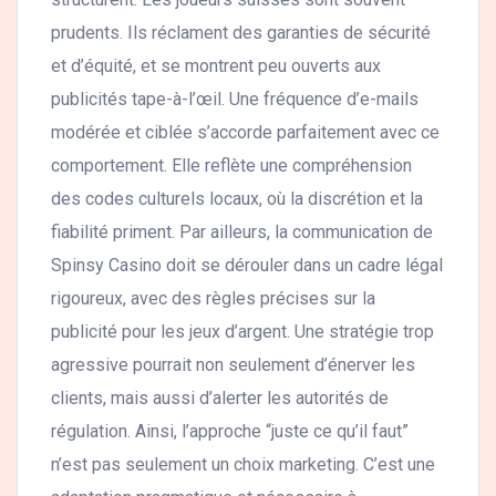
prudents. Ils réclament des garanties de sécurité
et d’équité, et se montrent peu ouverts aux
publicités tape-à-l’œil. Une fréquence d’e-mails
modérée et ciblée s’accorde parfaitement avec ce
comportement. Elle reflète une compréhension
des codes culturels locaux, où la discrétion et la
fiabilité priment. Par ailleurs, la communication de
Spinsy Casino doit se dérouler dans un cadre légal
rigoureux, avec des règles précises sur la
publicité pour les jeux d’argent. Une stratégie trop
agressive pourrait non seulement d’énerver les
clients, mais aussi d’alerter les autorités de
régulation. Ainsi, l’approche “juste ce qu’il faut”
n’est pas seulement un choix marketing. C’est une