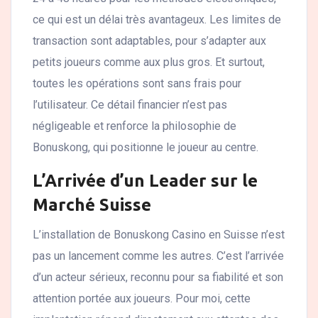
ce qui est un délai très avantageux. Les limites de
transaction sont adaptables, pour s’adapter aux
petits joueurs comme aux plus gros. Et surtout,
toutes les opérations sont sans frais pour
l’utilisateur. Ce détail financier n’est pas
négligeable et renforce la philosophie de
Bonuskong, qui positionne le joueur au centre.
L’Arrivée d’un Leader sur le
Marché Suisse
L’installation de Bonuskong Casino en Suisse n’est
pas un lancement comme les autres. C’est l’arrivée
d’un acteur sérieux, reconnu pour sa fiabilité et son
attention portée aux joueurs. Pour moi, cette