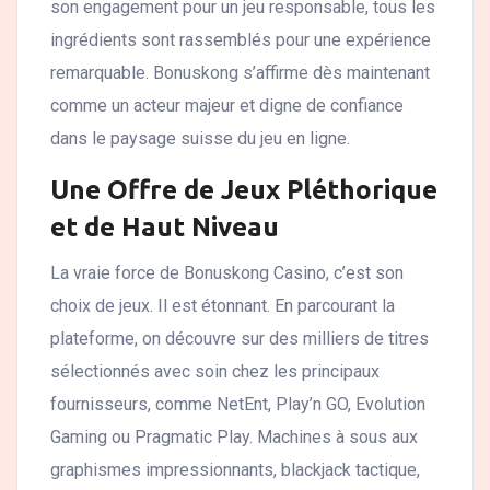
son engagement pour un jeu responsable, tous les
ingrédients sont rassemblés pour une expérience
remarquable. Bonuskong s’affirme dès maintenant
comme un acteur majeur et digne de confiance
dans le paysage suisse du jeu en ligne.
Une Offre de Jeux Pléthorique
et de Haut Niveau
La vraie force de Bonuskong Casino, c’est son
choix de jeux. Il est étonnant. En parcourant la
plateforme, on découvre sur des milliers de titres
sélectionnés avec soin chez les principaux
fournisseurs, comme NetEnt, Play’n GO, Evolution
Gaming ou Pragmatic Play. Machines à sous aux
graphismes impressionnants, blackjack tactique,