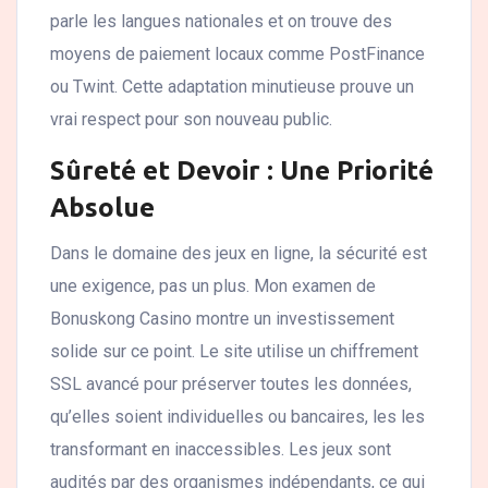
parle les langues nationales et on trouve des
moyens de paiement locaux comme PostFinance
ou Twint. Cette adaptation minutieuse prouve un
vrai respect pour son nouveau public.
Sûreté et Devoir : Une Priorité
Absolue
Dans le domaine des jeux en ligne, la sécurité est
une exigence, pas un plus. Mon examen de
Bonuskong Casino montre un investissement
solide sur ce point. Le site utilise un chiffrement
SSL avancé pour préserver toutes les données,
qu’elles soient individuelles ou bancaires, les les
transformant en inaccessibles. Les jeux sont
audités par des organismes indépendants, ce qui