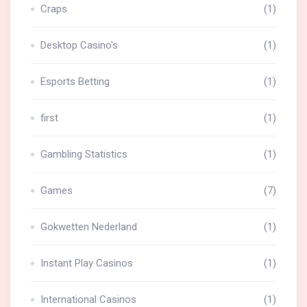
Craps
(1)
Desktop Casino's
(1)
Esports Betting
(1)
first
(1)
Gambling Statistics
(1)
Games
(7)
Gokwetten Nederland
(1)
Instant Play Casinos
(1)
International Casinos
(1)