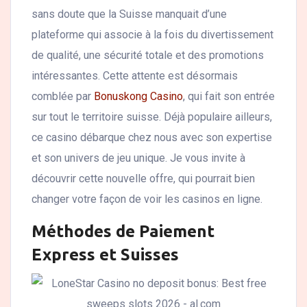
sans doute que la Suisse manquait d’une
plateforme qui associe à la fois du divertissement
de qualité, une sécurité totale et des promotions
intéressantes. Cette attente est désormais
comblée par
Bonuskong Casino
, qui fait son entrée
sur tout le territoire suisse. Déjà populaire ailleurs,
ce casino débarque chez nous avec son expertise
et son univers de jeu unique. Je vous invite à
découvrir cette nouvelle offre, qui pourrait bien
changer votre façon de voir les casinos en ligne.
Méthodes de Paiement
Express et Suisses