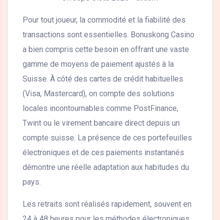
Pour tout joueur, la commodité et la fiabilité des
transactions sont essentielles. Bonuskong Casino
a bien compris cette besoin en offrant une vaste
gamme de moyens de paiement ajustés à la
Suisse. À côté des cartes de crédit habituelles
(Visa, Mastercard), on compte des solutions
locales incontournables comme PostFinance,
Twint ou le virement bancaire direct depuis un
compte suisse. La présence de ces portefeuilles
électroniques et de ces paiements instantanés
démontre une réelle adaptation aux habitudes du
pays.
Les retraits sont réalisés rapidement, souvent en
24 à 48 heures pour les méthodes électroniques,