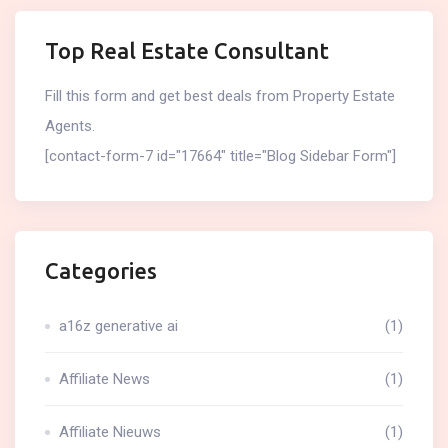
Top Real Estate Consultant
Fill this form and get best deals from Property Estate
Agents.
[contact-form-7 id="17664" title="Blog Sidebar Form"]
Categories
a16z generative ai
(1)
Affiliate News
(1)
Affiliate Nieuws
(1)