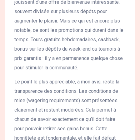
jouissent d’une offre de bienvenue intéressante,
souvent divisée sur plusieurs dépôts pour
augmenter le plaisir. Mais ce qui est encore plus
notable, ce sont les promotions qui durent dans le
temps. Tours gratuits hebdomadaires, cashback,
bonus sur les dépôts du week-end ou tournois à
prix garantis : il y a en permanence quelque chose
pour stimuler la communauté.
Le point le plus appréciable, à mon avis, reste la
transparence des conditions. Les conditions de
mise (wagering requirements) sont présentées
clairement et restent modérées. Cela permet à
chacun de savoir exactement ce qu’il doit faire
pour pouvoir retirer ses gains bonus. Cette
honnêteté est fondamentale, et elle fait défaut