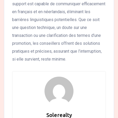
support est capable de communiquer efficacement
en français et en néerlandais, éliminant les
barrières linguistiques potentielles. Que ce soit
une question technique, un doute sur une
transaction ou une clarification des termes d’une
promotion, les conseillers offrent des solutions
pratiques et précises, assurant que l’interruption,
si elle survient, reste minime.
Solerealty