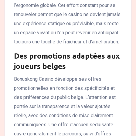
l’ergonomie globale. Cet effort constant pour se
renouveler permet que le casino ne devient jamais
une expérience statique ou prévisible, mais reste
un espace vivant où l’on peut revenir en anticipant
toujours une touche de fraîcheur et d’amélioration.
Des promotions adaptées aux
joueurs belges
Bonuskong Casino développe ses offres
promotionnelles en fonction des spécificités et
des préférences du public belge. L’attention est
portée sur la transparence et la valeur ajoutée
réelle, avec des conditions de mise clairement
communiquées. Une offre d’accueil séduisante
ouvre généralement le parcours, suivi d’offres