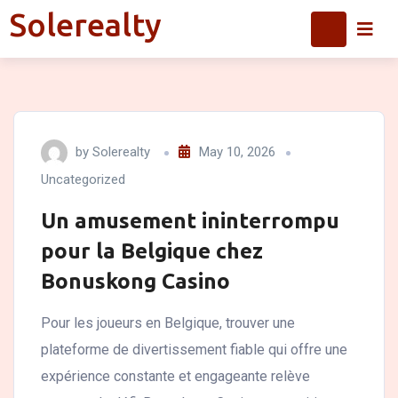
Skip
Solerealty
Solerealty
to
content
by
Solerealty
May 10, 2026
Uncategorized
Un amusement ininterrompu
pour la Belgique chez
Bonuskong Casino
Pour les joueurs en Belgique, trouver une
plateforme de divertissement fiable qui offre une
expérience constante et engageante relève