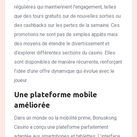
régulières qui maintiennent l’engagement, telles
que des tours gratuits sur de nouvelles sorties ou
des cashbacks sur les pertes de la semaine. Ces
promotions ne sont pas de simples appâts mais
des moyens de étendre le divertissement et
d’explorer différentes sections du casino. Elles
sont disponibles de manière récurrente, renforçant
l’idée d’une offre dynamique qui évolue avec le
joueur.
Une plateforme mobile
améliorée
Dans un monde où la mobilité prime, Bonuskong
Casino a conçu une plateforme parfaitement
adaptée aux smartphones et tablettes. L’interface