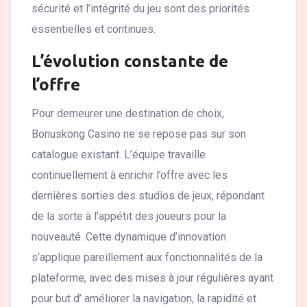
sécurité et l’intégrité du jeu sont des priorités
essentielles et continues.
L’évolution constante de
l’offre
Pour demeurer une destination de choix,
Bonuskong Casino ne se repose pas sur son
catalogue existant. L’équipe travaille
continuellement à enrichir l’offre avec les
dernières sorties des studios de jeux, répondant
de la sorte à l’appétit des joueurs pour la
nouveauté. Cette dynamique d’innovation
s’applique pareillement aux fonctionnalités de la
plateforme, avec des mises à jour régulières ayant
pour but d’ améliorer la navigation, la rapidité et