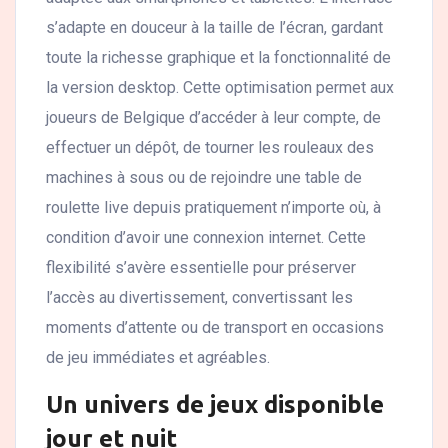
s’adapte en douceur à la taille de l’écran, gardant
toute la richesse graphique et la fonctionnalité de
la version desktop. Cette optimisation permet aux
joueurs de Belgique d’accéder à leur compte, de
effectuer un dépôt, de tourner les rouleaux des
machines à sous ou de rejoindre une table de
roulette live depuis pratiquement n’importe où, à
condition d’avoir une connexion internet. Cette
flexibilité s’avère essentielle pour préserver
l’accès au divertissement, convertissant les
moments d’attente ou de transport en occasions
de jeu immédiates et agréables.
Un univers de jeux disponible
jour et nuit