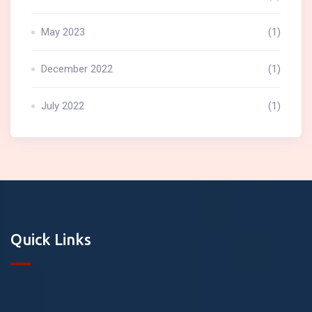
May 2023
(1)
December 2022
(1)
July 2022
(1)
Quick Links