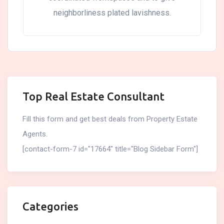
neighborliness plated lavishness.
Top Real Estate Consultant
Fill this form and get best deals from Property Estate
Agents.
[contact-form-7 id="17664" title="Blog Sidebar Form"]
Categories