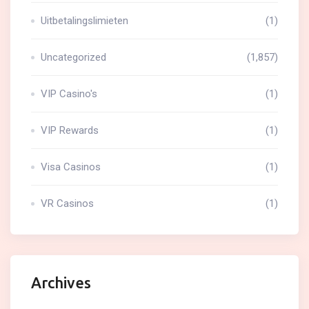
Uitbetalingslimieten
(1)
Uncategorized
(1,857)
VIP Casino's
(1)
VIP Rewards
(1)
Visa Casinos
(1)
VR Casinos
(1)
Archives