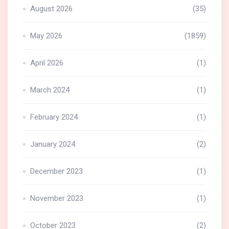
August 2026
(35)
May 2026
(1859)
April 2026
(1)
March 2024
(1)
February 2024
(1)
January 2024
(2)
December 2023
(1)
November 2023
(1)
October 2023
(2)