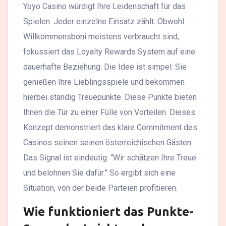
Yoyo Casino würdigt Ihre Leidenschaft für das
Spielen. Jeder einzelne Einsatz zählt. Obwohl
Willkommensboni meistens verbraucht sind,
fokussiert das Loyalty Rewards System auf eine
dauerhafte Beziehung. Die Idee ist simpel: Sie
genießen Ihre Lieblingsspiele und bekommen
hierbei ständig Treuepunkte. Diese Punkte bieten
Ihnen die Tür zu einer Fülle von Vorteilen. Dieses
Konzept demonstriert das klare Commitment des
Casinos seinen seinen österreichischen Gästen.
Das Signal ist eindeutig: “Wir schätzen Ihre Treue
und belohnen Sie dafür.” So ergibt sich eine
Situation, von der beide Parteien profitieren.
Wie funktioniert das Punkte-