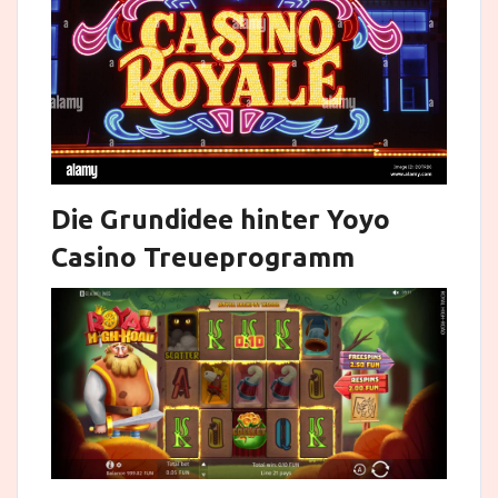
Die Grundidee hinter Yoyo
Casino Treueprogramm