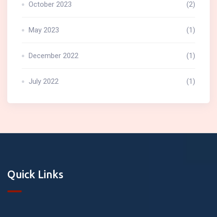
October 2023
(2)
May 2023
(1)
December 2022
(1)
July 2022
(1)
Quick Links