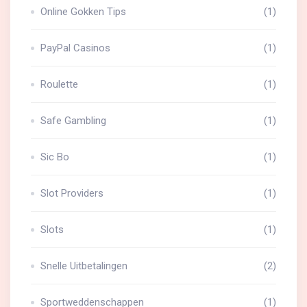
Online Gokken Tips
(1)
PayPal Casinos
(1)
Roulette
(1)
Safe Gambling
(1)
Sic Bo
(1)
Slot Providers
(1)
Slots
(1)
Snelle Uitbetalingen
(2)
Sportweddenschappen
(1)