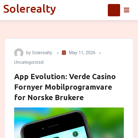
Skip
Solerealty
Solerealty
to
content
by
Solerealty
May 11, 2026
Uncategorized
App Evolution: Verde Casino
Fornyer Mobilprogramvare
for Norske Brukere