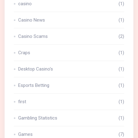
casino
(1)
Casino News
(1)
Casino Scams
(2)
Craps
(1)
Desktop Casino's
(1)
Esports Betting
(1)
first
(1)
Gambling Statistics
(1)
Games
(7)