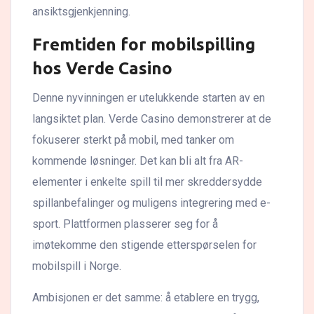
ansiktsgjenkjenning.
Fremtiden for mobilspilling
hos Verde Casino
Denne nyvinningen er utelukkende starten av en
langsiktet plan. Verde Casino demonstrerer at de
fokuserer sterkt på mobil, med tanker om
kommende løsninger. Det kan bli alt fra AR-
elementer i enkelte spill til mer skreddersydde
spillanbefalinger og muligens integrering med e-
sport. Plattformen plasserer seg for å
imøtekomme den stigende etterspørselen for
mobilspill i Norge.
Ambisjonen er det samme: å etablere en trygg,