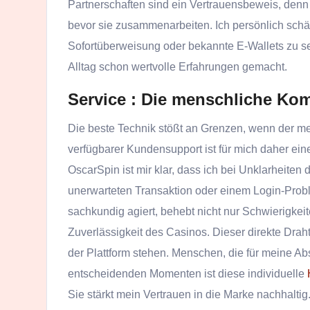
Partnerschaften sind ein Vertrauensbeweis, denn e
bevor sie zusammenarbeiten. Ich persönlich schä
Sofortüberweisung oder bekannte E-Wallets zu se
Alltag schon wertvolle Erfahrungen gemacht.
Service : Die menschliche Kom
Die beste Technik stößt an Grenzen, wenn der me
verfügbarer Kundensupport ist für mich daher ei
OscarSpin ist mir klar, dass ich bei Unklarheiten 
unerwarteten Transaktion oder einem Login-Pro
sachkundig agiert, behebt nicht nur Schwierigkeit
Zuverlässigkeit des Casinos. Dieser direkte Drah
der Plattform stehen. Menschen, die für meine Ab
entscheidenden Momenten ist diese individuelle
Sie stärkt mein Vertrauen in die Marke nachhaltig