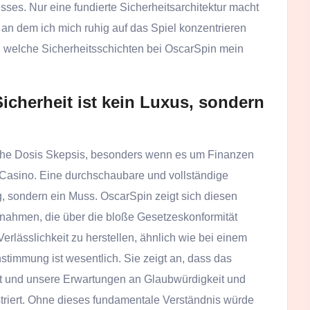
sses. Nur eine fundierte Sicherheitsarchitektur macht
an dem ich mich ruhig auf das Spiel konzentrieren
ht, welche Sicherheitsschichten bei OscarSpin mein
icherheit ist kein Luxus, sondern
liche Dosis Skepsis, besonders wenn es um Finanzen
e Casino. Eine durchschaubare und vollständige
ng, sondern ein Muss. OscarSpin zeigt sich diesen
aßnahmen, die über die bloße Gesetzeskonformität
rlässlichkeit zu herstellen, ähnlich wie bei einem
nstimmung ist wesentlich. Sie zeigt an, dass das
rt und unsere Erwartungen an Glaubwürdigkeit und
striert. Ohne dieses fundamentale Verständnis würde