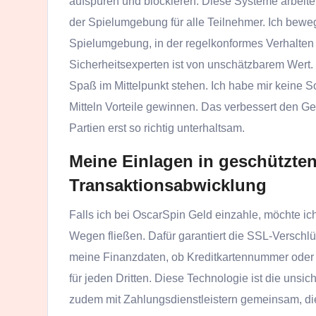
aufspüren und blockieren. Diese Systeme arbeit
der Spielumgebung für alle Teilnehmer. Ich beweg
Spielumgebung, in der regelkonformes Verhalten ge
Sicherheitsexperten ist von unschätzbarem Wert. 
Spaß im Mittelpunkt stehen. Ich habe mir keine 
Mitteln Vorteile gewinnen. Das verbessert den 
Partien erst so richtig unterhaltsam.
Meine Einlagen in geschützte
Transaktionsabwicklung
Falls ich bei OscarSpin Geld einzahle, möchte ic
Wegen fließen. Dafür garantiert die SSL-Verschl
meine Finanzdaten, ob Kreditkartennummer oder
für jeden Dritten. Diese Technologie ist die unsi
zudem mit Zahlungsdienstleistern gemeinsam, di