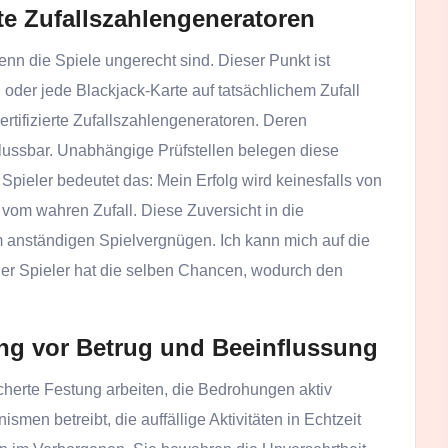
te Zufallszahlengeneratoren
enn die Spiele ungerecht sind. Dieser Punkt ist
h oder jede Blackjack-Karte auf tatsächlichem Zufall
zertifizierte Zufallszahlengeneratoren. Deren
lussbar. Unabhängige Prüfstellen belegen diese
 Spieler bedeutet das: Mein Erfolg wird keinesfalls von
 vom wahren Zufall. Diese Zuversicht in die
nem anständigen Spielvergnügen. Ich kann mich auf die
er Spieler hat die selben Chancen, wodurch den
ng vor Betrug und Beeinflussung
icherte Festung arbeiten, die Bedrohungen aktiv
men betreibt, die auffällige Aktivitäten in Echtzeit