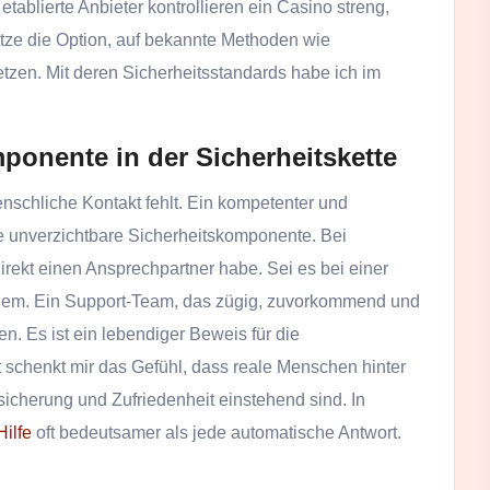
tablierte Anbieter kontrollieren ein Casino streng,
tze die Option, auf bekannte Methoden wie
tzen. Mit deren Sicherheitsstandards habe ich im
ponente in der Sicherheitskette
nschliche Kontakt fehlt. Ein kompetenter und
ne unverzichtbare Sicherheitskomponente. Bei
direkt einen Ansprechpartner habe. Sei es bei einer
blem. Ein Support-Team, das zügig, zuvorkommend und
en. Es ist ein lebendiger Beweis für die
t schenkt mir das Gefühl, dass reale Menschen hinter
sicherung und Zufriedenheit einstehend sind. In
Hilfe
oft bedeutsamer als jede automatische Antwort.
.