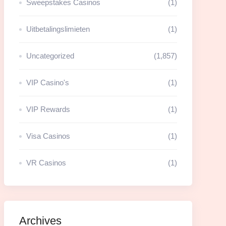
Sweepstakes Casinos
(1)
Uitbetalingslimieten
(1)
Uncategorized
(1,857)
VIP Casino's
(1)
VIP Rewards
(1)
Visa Casinos
(1)
VR Casinos
(1)
Archives