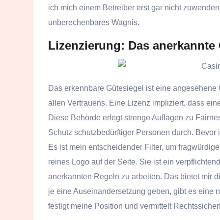
ich mich einem Betreiber erst gar nicht zuwenden
unberechenbares Wagnis.
Lizenzierung: Das anerkannte 
Das erkennbare Gütesiegel ist eine angesehene G
allen Vertrauens. Eine Lizenz impliziert, dass ei
Diese Behörde erlegt strenge Auflagen zu Fairn
Schutz schutzbedürftiger Personen durch. Bevor i
Es ist mein entscheidender Filter, um fragwürdige
reines Logo auf der Seite. Sie ist ein verpflichte
anerkannten Regeln zu arbeiten. Das bietet mir di
je eine Auseinandersetzung geben, gibt es eine n
festigt meine Position und vermittelt Rechtssicher