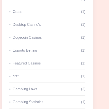
Craps
(1)
Desktop Casino's
(1)
Dogecoin Casinos
(1)
Esports Betting
(1)
Featured Casinos
(1)
first
(1)
Gambling Laws
(2)
Gambling Statistics
(1)