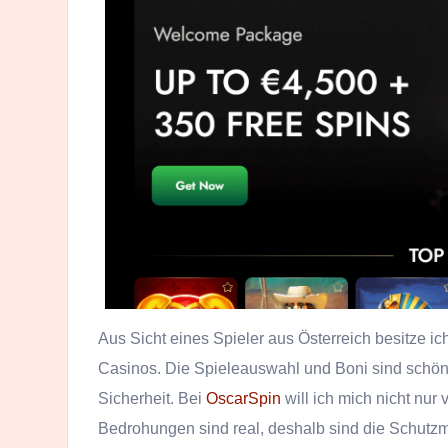
Aus Sicht eines Spieler aus Österreich besitze ich
Casinos. Die Spieleauswahl und Boni sind schö
Sicherheit. Bei
OscarSpin
will ich mich nicht nur
Bedrohungen sind real, deshalb sind die Schutzm