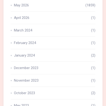
May 2026
(1859)
April 2026
(1)
March 2024
(1)
February 2024
(1)
January 2024
(2)
December 2023
(1)
November 2023
(1)
October 2023
(2)
May 2023
(1)