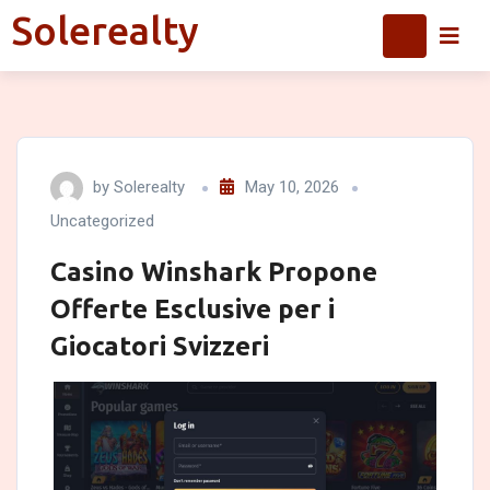
Skip
Solerealty
Solerealty
to
content
by
Solerealty
May 10, 2026
Uncategorized
Casino Winshark Propone
Offerte Esclusive per i
Giocatori Svizzeri