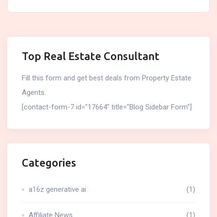
Top Real Estate Consultant
Fill this form and get best deals from Property Estate
Agents.
[contact-form-7 id="17664" title="Blog Sidebar Form"]
Categories
a16z generative ai
(1)
Affiliate News
(1)