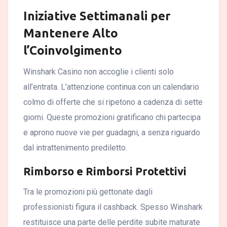
Iniziative Settimanali per
Mantenere Alto
l’Coinvolgimento
Winshark Casino non accoglie i clienti solo
all’entrata. L’attenzione continua con un calendario
colmo di offerte che si ripetono a cadenza di sette
giorni. Queste promozioni gratificano chi partecipa
e aprono nuove vie per guadagni, a senza riguardo
dal intrattenimento prediletto.
Rimborso e Rimborsi Protettivi
Tra le promozioni più gettonate dagli
professionisti figura il cashback. Spesso Winshark
restituisce una parte delle perdite subite maturate