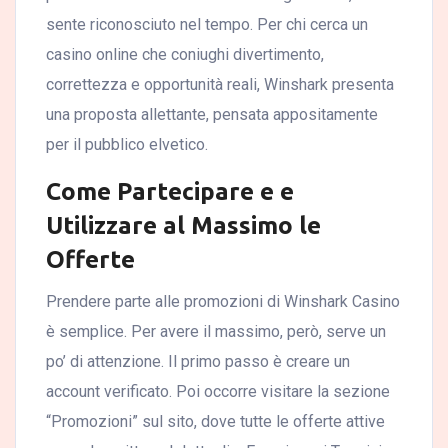
sente riconosciuto nel tempo. Per chi cerca un
casino online che coniughi divertimento,
correttezza e opportunità reali, Winshark presenta
una proposta allettante, pensata appositamente
per il pubblico elvetico.
Come Partecipare e e
Utilizzare al Massimo le
Offerte
Prendere parte alle promozioni di Winshark Casino
è semplice. Per avere il massimo, però, serve un
po’ di attenzione. Il primo passo è creare un
account verificato. Poi occorre visitare la sezione
“Promozioni” sul sito, dove tutte le offerte attive