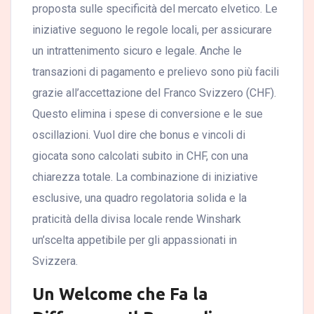
proposta sulle specificità del mercato elvetico. Le
iniziative seguono le regole locali, per assicurare
un intrattenimento sicuro e legale. Anche le
transazioni di pagamento e prelievo sono più facili
grazie all’accettazione del Franco Svizzero (CHF).
Questo elimina i spese di conversione e le sue
oscillazioni. Vuol dire che bonus e vincoli di
giocata sono calcolati subito in CHF, con una
chiarezza totale. La combinazione di iniziative
esclusive, una quadro regolatoria solida e la
praticità della divisa locale rende Winshark
un’scelta appetibile per gli appassionati in
Svizzera.
Un Welcome che Fa la