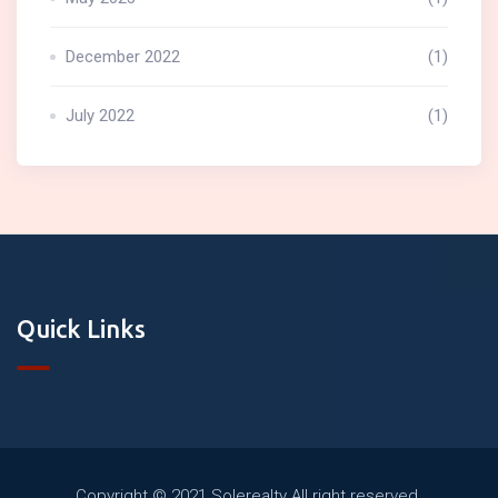
December 2022
(1)
July 2022
(1)
Quick Links
Copyright © 2021 Solerealty All right reserved.